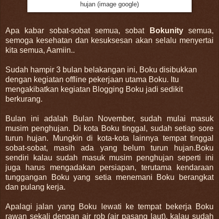
hujan (image google)
Apa kabar sobat-sobat semua, sobat
Bokunity
semua,
semoga kesehatan dan kesuksesan akan selalu menyertai
kita semua, Aamiin..
Sudah hampir 3 bulan belakangan ini, Boku disibukkan
dengan kegiatan offline pekerjaan utama Boku. Itu
mengakibatkan kegiatan Blogging Boku jadi sedikit
berkurang.
Bulan ini adalah Bulan November, sudah mulai masuk
musim penghujan. Di kota Boku tinggal, sudah setiap sore
turun hujan. Mungkin di kota-kota lainnya tempat tinggal
sobat-sobat, masih ada yang belum turun hujan.
Boku
sendiri kalau sudah masuk musim penghujan seperti ini
juga harus mengadakan persiapan, terutama kendaraan
tunggangan Boku yang setia menemani Boku berangkat
dan pulang kerja.
Apalagi jalan yang Boku lewati ke tempat bekerja Boku
rawan sekali dengan air rob (air pasang laut), kalau sudah