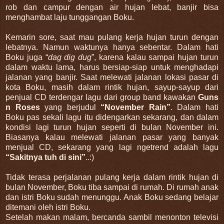
rob dan campur dengan air hujan lebat, banjir bisa
menghambat laju tunggangan Boku.
Kemarin sore, saat mau pulang kerja hujan turun dengan
lebatnya. Namun waktunya hanya sebentar. Dalam hati
Boku juga “
dag dig dug
”, karena kalau sampai hujan turun
dalam waktu lama, harus bersiap-siap untuk menghadapi
jalanan yang banjir.
Saat melewati jalanan lokasi pasar di
kota Boku, masih dalam rintik hujan, sayup-sayup dari
penjual CD terdengar lagu dari group band kawakan
Guns
n Roses
yang berjudul
“November Rain”
. Dalam hati
Boku pas sekali lagu itu didengarkan sekarang, dan dalam
kondisi lagi turun hujan seperti di bulan November ini.
Biasanya kalau melewati jalanan pasar yang banyak
menjual CD, sekarang yang lagi ngetrend adalah lagu
“Sakitnya tuh di sini”
..:)
Tidak terasa perjalanan pulang kerja dalam rintik hujan di
bulan November, Boku tiba sampai di rumah. Di rumah anak
dan istri Boku sudah menunggu. Anak Boku sedang belajar
ditemani oleh istri Boku.
Setelah makan malam, bercanda sambil menonton televisi