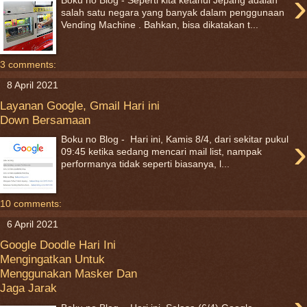
›
Boku no Blog - Seperti kita ketahui Jepang adalah
salah satu negara yang banyak dalam penggunaan
Vending Machine . Bahkan, bisa dikatakan t...
3 comments:
8 April 2021
Layanan Google, Gmail Hari ini
Down Bersamaan
›
Boku no Blog - Hari ini, Kamis 8/4, dari sekitar pukul
09:45 ketika sedang mencari mail list, nampak
performanya tidak seperti biasanya, l...
10 comments:
6 April 2021
Google Doodle Hari Ini
Mengingatkan Untuk
Menggunakan Masker Dan
Jaga Jarak