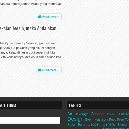
h bahasa pemrograman visual yang membuat
Read more »
pakaian bersih, maka Anda akan
oleh Kyoto Laundry Service, yaitu sebuah
l Anda jika pakaian yang dicuci dengan
anya, kalau dimesin cuci seperti ini, kita
kita kedalamnya.Meskipun timer sudah kita
Read more »
ACT FORM
LABELS
Art
Concept
Beverage
Culture
Contest
Design
Fashion
Event
Food
Free To
Gadget
General
Fruits
Funy
Humor