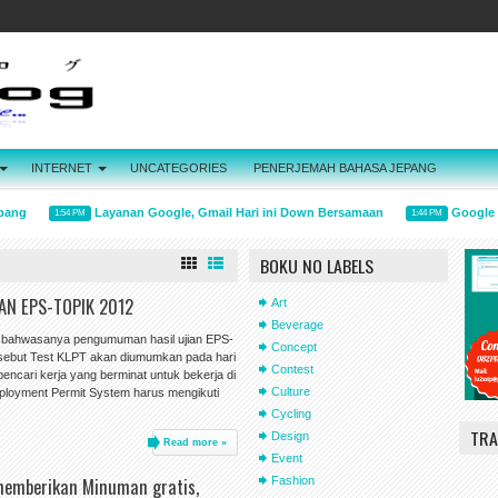
INTERNET
UNCATEGORIES
PENERJEMAH BAHASA JEPANG
g
Layanan Google, Gmail Hari ini Down Bersamaan
Google Doo
1:54 PM
1:44 PM
BOKU NO LABELS
AN EPS-TOPIK 2012
Art
Beverage
 bahwasanya pengumuman hasil ujian EPS-
Concept
isebut Test KLPT akan diumumkan pada hari
Contest
encari kerja yang berminat untuk bekerja di
Culture
loyment Permit System harus mengikuti
Cycling
TRA
Design
Read more »
Event
memberikan Minuman gratis,
Fashion