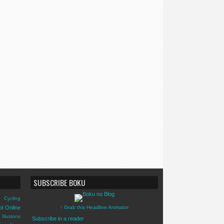
SUBSCRIBE BOKU
Cycling
ol Online
↑ Grab this Headline Animator
Illusions
Subscribe in a reader