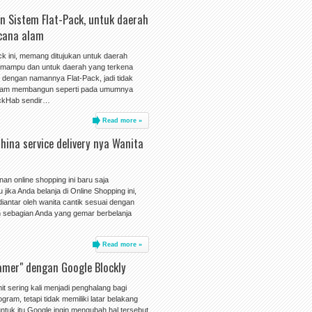
 Sistem Flat-Pack, untuk daerah
cana alam
 ini, memang ditujukan untuk daerah
mampu dan untuk daerah yang terkena
 dengan namannya Flat-Pack, jadi tidak
alam membangun seperti pada umumnya
ickHab sendir…
Read more »
China service delivery nya Wanita
n online shopping ini baru saja
jika Anda belanja di Online Shopping ini,
antar oleh wanita cantik sesuai dengan
n sebagian Anda yang gemar berbelanja
Read more »
amer" dengan Google Blockly
 sering kali menjadi penghalang bagi
ram, tetapi tidak memiliki latar belakang
tuk itu.Google ingin mengubah hal tersebut