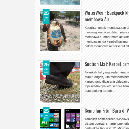
WaterWear: Backpack 
25
membawa Air
Jun
2012
Kesulitan untuk mendapatkan a
memang kesulitan dalam mencar
membawa sumber mata air ketem
membawannya kembali pulang.
dalam membawa air tersebut d
Suction Mat: Karpet pe
25
Jun
2012
Akankah hal yang sederhana, y
atau ruangan, kita membersihk
karpet yang dipasang didepan p
tapi setidaknya kita secara tid
atau gedung terseb…
Sembilan Fitur Baru di
25
Jun
2012
Tampilan homescreen Windows 
sistem operasi smartphone terb
pada akhir tahun 2012. Micros