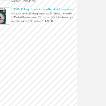
Matsuri” . Parade ata...
USB Bir Kaleng Ultrasonic humidifier dari Greenhouse
Nampak seperti kaleng minuman Bir Eropa, humidifier
USB dari Greenhouse グリーンハウス ini sebenarnya
memiliki nama " Grunhaus " . USB Bi...