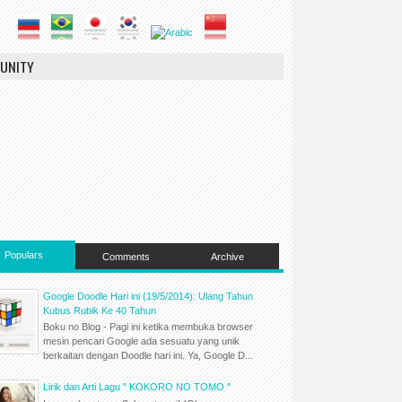
UNITY
Populars
Comments
Archive
Google Doodle Hari ini (19/5/2014): Ulang Tahun
Kubus Rubik Ke 40 Tahun
Boku no Blog - Pagi ini ketika membuka browser
mesin pencari Google ada sesuatu yang unik
berkaitan dengan Doodle hari ini. Ya, Google D...
Lirik dan Arti Lagu " KOKORO NO TOMO "