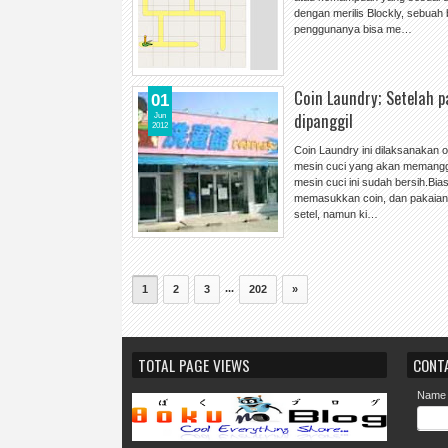
dengan merilis Blockly, sebua
penggunanya bisa me…
Coin Laundry; Setelah 
01
dipanggil
Jun
2012
Coin Laundry ini dilaksanakan 
mesin cuci yang akan memanggi
mesin cuci ini sudah bersih.Bias
memasukkan coin, dan pakaian 
setel, namun ki…
...
1
2
3
202
»
TOTAL PAGE VIEWS
CONT
Name