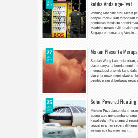
ketika Anda nge-Twit
Jun
2012
Vending Machine atau Mesin pe
banyak melakukan terobosan i
pembelian Mesin itu sendiri ma
Machine tersebut.Jika dalam p
Singapore memasang Vendin…
Makan Plasenta Merupak
27
Jun
2012
Setelah Wang Lan melahirkan,
plasentanya. Ia berniat untuk 
mengadopsi praktek kuno dalam
plasenta untuk meningkatkan k
pembicaraan di berbagai nega
Solar Powered Floating
25
Jun
2012
Michele Puzzolante telah mera
apung atau mengambang yang me
kapal selam.Para tamu di reso
tinggal nyaman seperti di kama
ini juga ada layanan ruan…