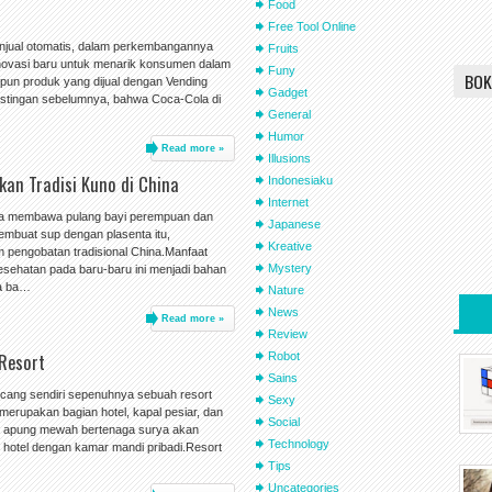
Food
Free Tool Online
njual otomatis, dalam perkembangannya
Fruits
novasi baru untuk menarik konsumen dalam
Funy
BOK
upun produk yang dijual dengan Vending
Gadget
ostingan sebelumnya, bahwa Coca-Cola di
General
Humor
Read more »
Illusions
an Tradisi Kuno di China
Indonesiaku
Internet
 ia membawa pulang bayi perempuan dan
Japanese
membuat sup dengan plasenta itu,
Kreative
 pengobatan tradisional China.Manfaat
Mystery
esehatan pada baru-baru ini menjadi bahan
ra ba…
Nature
News
Read more »
Review
 Resort
Robot
Sains
ncang sendiri sepenuhnya sebuah resort
Sexy
rupakan bagian hotel, kapal pesiar, dan
Social
rt apung mewah bertenaga surya akan
Technology
r hotel dengan kamar mandi pribadi.Resort
Tips
Uncategories