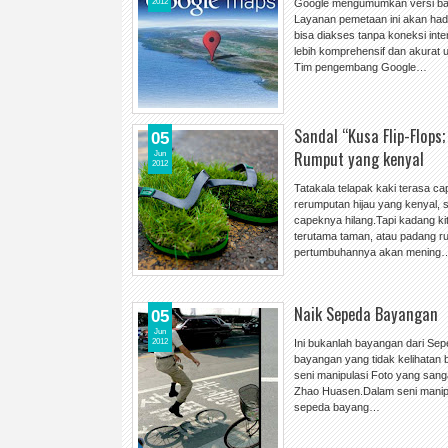
2012
Google mengumumkan versi bar
Layanan pemetaan ini akan hadi
bisa diakses tanpa koneksi int
lebih komprehensif dan akurat
Tim pengembang Google…
Sandal “Kusa Flip-Flops
05
Rumput yang kenyal
Jun
2012
Tatakala telapak kaki terasa ca
rerumputan hijau yang kenyal, s
capeknya hilang.Tapi kadang kit
terutama taman, atau padang r
pertumbuhannya akan mening
Naik Sepeda Bayangan
05
Jun
2012
Ini bukanlah bayangan dari Sep
bayangan yang tidak kelihatan 
seni manipulasi Foto yang sang
Zhao Huasen.Dalam seni manipul
sepeda bayang…