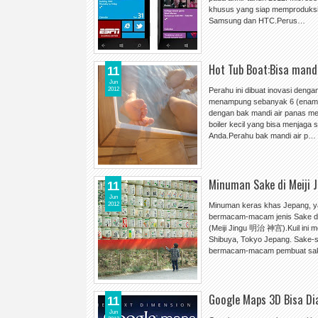
khusus yang siap memproduksi
Samsung dan HTC.Perus…
Hot Tub Boat:Bisa mandi
11
Jun
2012
Perahu ini dibuat inovasi denga
menampung sebanyak 6 (enam) 
dengan bak mandi air panas mew
boiler kecil yang bisa menjaga 
Anda.Perahu bak mandi air p…
Minuman Sake di Meiji 
11
Jun
2012
Minuman keras khas Jepang, ya
bermacam-macam jenis Sake dal
(Meiji Jingu 明治 神宫).Kuil ini me
Shibuya, Tokyo Jepang. Sake-
bermacam-macam pembuat sa
Google Maps 3D Bisa Di
11
Jun