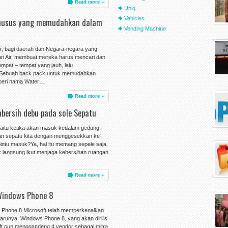
Read more »
Uniq
Vehicles
khusus yang memudahkan dalam
Vending Machine
ir, bagi daerah dan Negara-negara yang
i Air, membuat mereka harus mencari dan
pat – tempat yang jauh, lalu
Sebuah back pack untuk memudahkan
iberi nama Water…
Read more »
mbersih debu pada sole Sepatu
aitu ketika akan masuk kedalam gedung
an sepatu kita dengan menggesekkan ke
intu masuk?Ya, hal itu memang sepele saja,
ak langsung ikut menjaga kebersihan ruangan
Read more »
 Windows Phone 8
Phone 8.Microsoft telah memperkenalkan
arunya, Windows Phone 8, yang akan dirilis
oft pun menggandeng 4 vendor sebagai mitra