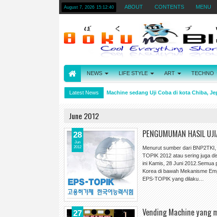
ABOUT
CONTENTS
MENU
August 7, 2026
15:12:40
NEWS
LIFE STYLE
ART
TECHNO
Wota
Mobil Seperti Vending Machine sedang Uji Coba di kota Chiba, Jepan
Latest News
4:20 PM
June 2012
PENGUMUMAN HASIL UJI
28
Jun
2012
Menurut sumber dari BNP2TKI,
TOPIK 2012 atau sering juga d
ini Kamis, 28 Juni 2012.Semua p
Korea di bawah Mekanisme Emp
EPS-TOPIK yang dilaku…
Vending Machine yang 
27