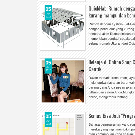
QuickHab: Rumah dengan
05
kurang mampu dan ben
Jun
2012
Rumah dengan system Flat-Pack
dengan penduduk yang kurang 
bencana alam.Rumah ini sesuai
memerlukan pondasi segala d
sebuah rumah.Ukuran dari Qu
Belanja di Online Shop 
05
Cantik
Jun
2012
Dalam menarik konsumen, layana
meluncurkan layanan baru, yaitu 
barang yang Anda pesan akan di
pilihan dan selera Anda.Mungki
online, mengetahui tentang …
Semua Bisa Jadi "Progr
05
Jun
2012
Bahasa pemrograman yang rumit
mereka yang ingin membikin prog
atau kemampuan yang sesuai un