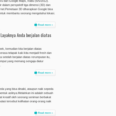
u dari Google Maps, Rabu (6/5/2012).
r dalam perspektif tiga dimensi (3D) dan
ernet.Pemetaan 3D diharapkan Google bisa
 untuk membantu seorang mengetahui lokasi.
Read more »
; Layaknya Anda berjalan diatas
pek, kemudian kita berjalan diatas
erasa telapak kaki kita menjadi fresh dan
a setelah berjalan diatas rerumputan itu,
umput yang memang sengaja diatur
…
Read more »
eda yang bisa dinaiki, ataupun naik sepeda
bentuk aslinya.Melainkan ini adalah sebuah
at kreatif oleh seorang seniman berbakat
asi tersebut kelihatan orang-orang naik
Read more »