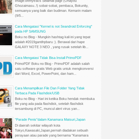
Image:ohmytracs Selamat pagi! (Ohayou
Ghozaimasu..!) sobat-sobat, pembaca, Bokunity,
semuanya yang baik dan budiman. Kemarin malam
(9/5...
Cara Mengatasi "Kernel is not Seandroid Enforcing"
pada HP SAMSUNG
Boku no Blog - Mungkin hashtag kali ini yang tepat
adalah #2019gantihpbaru :). Berawal dari hape
GALAXY NOTE 3 NEO , yang rusak setelah lib...
Cara Mengatasi Tidak Bisa Install PrimoPDF
PrimoPDF Boku no Blog - PrimoPDF adalah salah
satu software gratis Web gratis untuk mengkonversi
dari Word, Excel, PowerPoint, dan ham...
Cara Menampilkan File Dan Folder Yang Tidak
Terbaca Pada Flashdisk/USB
Boku no Blog - Hari ini ketika Boku hendak membuka
file yang ada pada flashdisk, setelah flashdisk
tersambung di PC, muncul alert virus yan...
“Parade Penis”dalam Kanamara Matsuri,Japan
Di daerah sekitar wilayah kota
Tokyo,Kawasaki,Japan,pernah diadakan sebuah
perayaan atau parade yang bernama “Kanamara