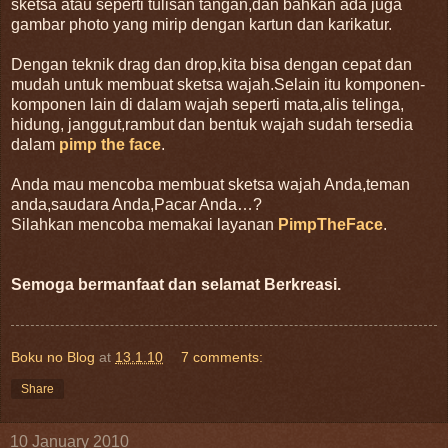
sketsa atau seperti tulisan tangan,dan bahkan ada juga
gambar photo yang mirip dengan kartun dan karikatur.
Dengan teknik drag dan drop,kita bisa dengan cepat dan
mudah untuk membuat sketsa wajah.Selain itu komponen-
komponen lain di dalam wajah seperti mata,alis telinga,
hidung, janggut,rambut dan bentuk wajah sudah tersedia
dalam
pimp the face
.
Anda mau mencoba membuat sketsa wajah Anda,teman
anda,saudara Anda,Pacar Anda…?
Silahkan mencoba memakai layanan
PimpTheFace
.
Semoga bermanfaat dan selamat Berkreasi.
Boku no Blog
at
13.1.10
7 comments:
Share
10 January 2010