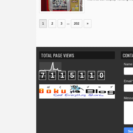
...
1
2
3
202
»
TOTAL PAGE VIEWS
CONT
Name
7
1
1
5
1
1
0
Email
Mess