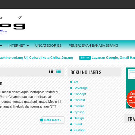
INTERNET
UNCATEGORIES
PENERJEMAH BAHASA JEPANG
chine sedang Uji Coba di kota Chiba, Jepang
Layanan Google, Gmail Hari
1:54 PM
BOKU NO LABELS
an
Art
Beverage
u mesin dalam Aqua Metropolis festifal di
Concept
er Cleaner,atau alat sterilisasi air
Contest
 dengan tenaga matahari.:image;Mesin ini
Culture
a tenaga ahli teknik dari perusahaan NTT
Cycling
TRA
Design
Read more »
Event
Fashion