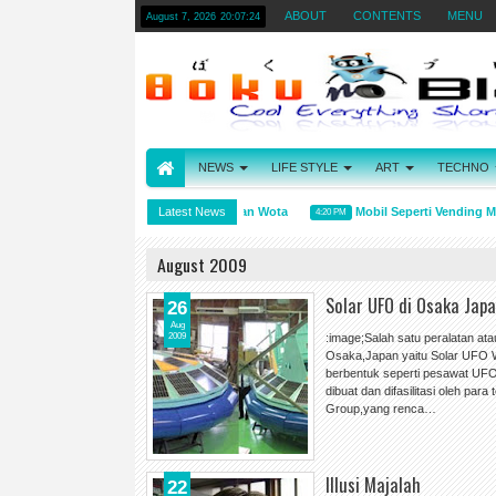
ABOUT
CONTENTS
MENU
August 7, 2026
20:07:24
NEWS
LIFE STYLE
ART
TECHNO
Arti kata Wibu, Otaku, dan Wota
Latest News
Mobil Seperti Vending Ma
4:31 PM
4:20 PM
August 2009
Solar UFO di Osaka Jap
26
Aug
2009
:image;Salah satu peralatan ata
Osaka,Japan yaitu Solar UFO Wat
berbentuk seperti pesawat UFO
dibuat dan difasilitasi oleh par
Group,yang renca…
Illusi Majalah
22