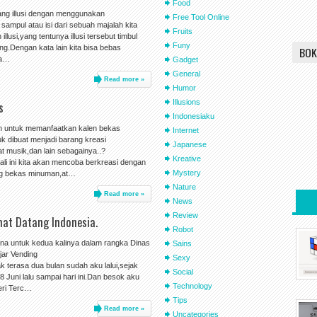
Food
ntang illusi dengan menggunakan
Free Tool Online
mpul atau isi dari sebuah majalah kita
Fruits
lusi,yang tentunya illusi tersebut timbul
Funy
ng.Dengan kata lain kita bisa bebas
BOK
ya…
Gadget
General
Read more »
Humor
Illusions
s
Indonesiaku
an untuk memanfaatkan kalen bekas
Internet
k dibuat menjadi barang kreasi
Japanese
t musik,dan lain sebagainya..?
Kreative
i ini kita akan mencoba berkreasi dengan
Mystery
ng bekas minuman,at…
Nature
Read more »
News
Review
at Datang Indonesia.
Robot
imana untuk kedua kalinya dalam rangka Dinas
Sains
jar Vending
Sexy
k terasa dua bulan sudah aku lalui,sejak
Social
 Juni lalu sampai hari ini.Dan besok aku
Technology
eri Terc…
Tips
Read more »
Uncategories