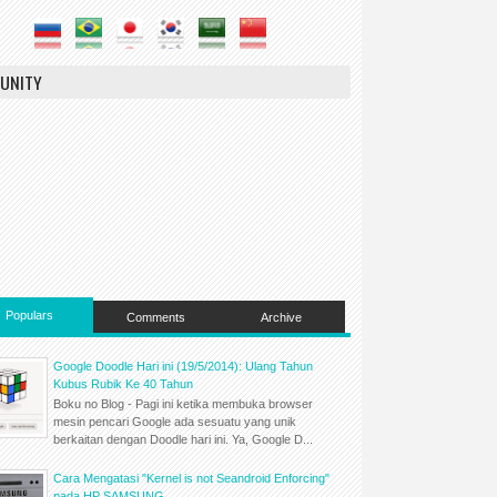
UNITY
Populars
Comments
Archive
Google Doodle Hari ini (19/5/2014): Ulang Tahun
Kubus Rubik Ke 40 Tahun
Boku no Blog - Pagi ini ketika membuka browser
mesin pencari Google ada sesuatu yang unik
berkaitan dengan Doodle hari ini. Ya, Google D...
Cara Mengatasi "Kernel is not Seandroid Enforcing"
pada HP SAMSUNG