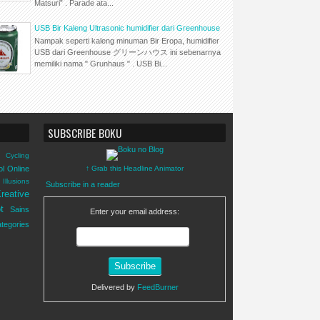
Matsuri” . Parade ata...
USB Bir Kaleng Ultrasonic humidifier dari Greenhouse
Nampak seperti kaleng minuman Bir Eropa, humidifier
USB dari Greenhouse グリーンハウス ini sebenarnya
memiliki nama " Grunhaus " . USB Bi...
SUBSCRIBE BOKU
Cycling
ol Online
↑ Grab this Headline Animator
Illusions
Subscribe in a reader
reative
t
Sains
Enter your email address:
tegories
Delivered by
FeedBurner