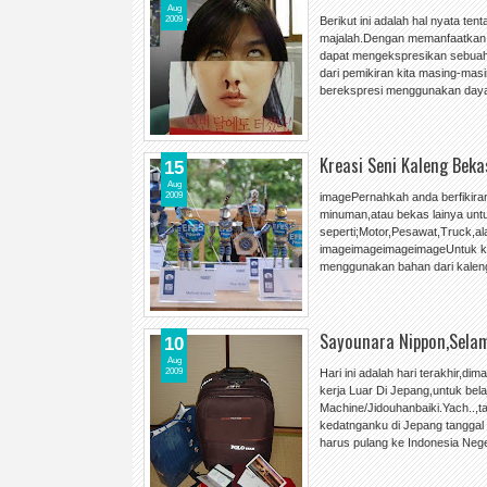
Aug
2009
Berikut ini adalah hal nyata te
majalah.Dengan memanfaatkan sa
dapat mengekspresikan sebuah il
dari pemikiran kita masing-masi
berekspresi menggunakan da
Kreasi Seni Kaleng Beka
15
Aug
2009
imagePernahkah anda berfikir
minuman,atau bekas lainya untu
seperti;Motor,Pesawat,Truck,ala
imageimageimageimageUntuk kal
menggunakan bahan dari kale
Sayounara Nippon,Selam
10
Aug
2009
Hari ini adalah hari terakhir,d
kerja Luar Di Jepang,untuk bela
Machine/Jidouhanbaiki.Yach..,ta
kedatnganku di Jepang tanggal 8
harus pulang ke Indonesia Neg