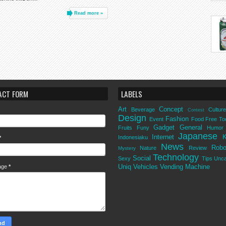
Read more »
ACT FORM
LABELS
Art
Concept
Beverage
Culture
Contest
Design
Fashion
Event
Food
Free To
Gadget
General
Fruits
Funy
Humor
Japanese
Internet
K
Indonesiaku
*
News
Robo
Nature
Review
Mystery
Technology
Social
Sexy
Tips
Unca
Uniq
Vehicles
Vending Machine
age
*