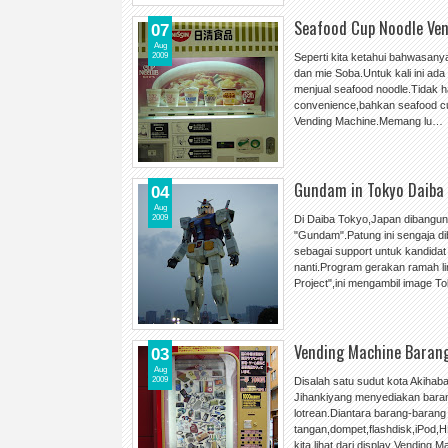
Seafood Cup Noodle Ve
07
Aug
2009
Seperti kita ketahui bahwasan
dan mie Soba.Untuk kali ini ad
menjual seafood noodle.Tidak ha
convenience,bahkan seafood cup
Vending Machine.Memang lu…
Gundam in Tokyo Daiba
04
Aug
2009
Di Daiba Tokyo,Japan dibangu
"Gundam".Patung ini sengaja d
sebagai support untuk kandida
nanti.Program gerakan ramah 
Project",ini mengambil image 
Vending Machine Barang
03
Aug
2009
Disalah satu sudut kota Akiha
Jihankiyang menyediakan baran
lotrean.Diantara barang-barang
tangan,dompet,flashdisk,iPod,
kita lihat dari display Vending 