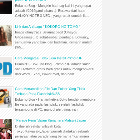
Boku no Blog - Mungkin hashtag kali ini yang tepat
adalah #2019gantihpbaru :). Berawal dari hape
GALAXY NOTE 3 NEO , yang rusak setelah lib...
Lirik dan Arti Lagu " KOKORO NO TOMO "
Image:ohmytracs Selamat pagi! (Ohayou
Ghozaimasu..!) sobat-sobat, pembaca, Bokunity,
semuanya yang baik dan budiman. Kemarin malam
(9/5...
Cara Mengatasi Tidak Bisa Install PrimoPDF
PrimoPDF Boku no Blog - PrimoPDF adalah salah
satu software gratis Web gratis untuk mengkonversi
dari Word, Excel, PowerPoint, dan ham...
Cara Menampilkan File Dan Folder Yang Tidak
Terbaca Pada Flashdisk/USB
Boku no Blog - Hari ini ketika Boku hendak membuka
file yang ada pada flashdisk, setelah flashdisk
tersambung di PC, muncul alert virus yan...
“Parade Penis”dalam Kanamara Matsuri,Japan
Di daerah sekitar wilayah kota
Tokyo,Kawasaki,Japan,pernah diadakan sebuah
perayaan atau parade yang bernama “Kanamara