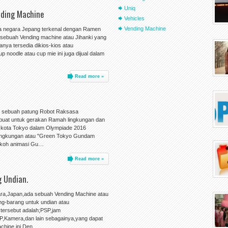
Uniq
nding Machine
Vehicles
Vending Machine
ya negara Jepang terkenal dengan Ramen
a sebuah Vending machine atau Jihanki yang
nya tersedia dikios-kios atau
 noodle atau cup mie ini juga dijual dalam
Read more »
n sebuah patung Robot Raksasa
ibuat untuk gerakan Ramah lingkungan dan
t kota Tokyo dalam Olympiade 2016
lingkungan atau "Green Tokyo Gundam
Tokoh animasi Gu…
Read more »
 Undian.
bara,Japan,ada sebuah Vending Machine atau
g-barang untuk undian atau
 tersebut adalah;PSP,jam
HP,Kamera,dan lain sebagainya,yang dapat
Machine ini.Den…