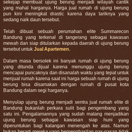
sekejap membuat ujung berung menjadi wilayah cantik
yang mahal harganya. Harga jual rumah di ujung berung
pun kini meningkat drastic karena daya tariknya yang
sedang naik daun tersebut.
Telah dibuat sebuah perumahan elite Summarecon
Bandung yang terkenal di tangerang sebagai kawasan
mewah dan siap ditularkan kepada daerah di ujung berung
tersebut untuk
Jual Apartemen.
Dalam masa bersolek ini banyak rumah di ujung berung
yang ditunda dijual karena menunggu ujung berung
mencapai puncaknya dan disanalah waktu yang tepat untuk
menjual rumah karena saat ini harga sebuah rumah di ujung
berung bisa disamakan dengan rumah di pusat kota
Bandung dalam segi harganya.
Menyulap ujung berung menjadi sentra jual rumah elite di
Bandung bukanlah perkara sulit bagi pengembang yang
satu ini. Pengalamannya yang sudah matang menjadikan
ujung berung sebagai kawasan siap huni yang
diperuntukan bagi kalangan menengah ke atas. Namun
bukan berarti mereka yang berpenghasilan pas-pasan tidak