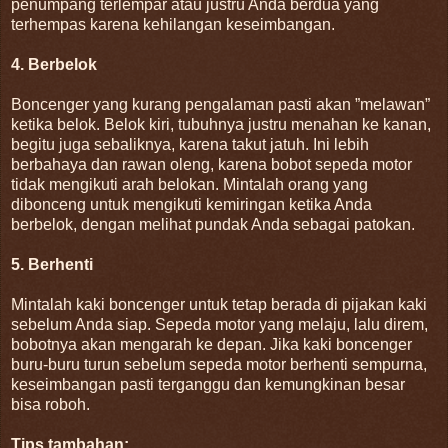
penumpang terlempar atau justru Anda berdua yang
terhempas karena kehilangan keseimbangan.
4. Berbelok
Boncenger yang kurang pengalaman pasti akan ”melawan”
ketika belok. Belok kiri, tubuhnya justru menahan ke kanan,
begitu juga sebaliknya, karena takut jatuh. Ini lebih
berbahaya dan rawan oleng, karena bobot sepeda motor
tidak mengikuti arah belokan. Mintalah orang yang
dibonceng untuk mengikuti kemiringan ketika Anda
berbelok, dengan melihat pundak Anda sebagai patokan.
5. Berhenti
Mintalah kaki boncenger untuk tetap berada di pijakan kaki
sebelum Anda siap. Sepeda motor yang melaju, lalu direm,
bobotnya akan mengarah ke depan. Jika kaki boncenger
buru-buru turun sebelum sepeda motor berhenti sempurna,
keseimbangan pasti terganggu dan kemungkinan besar
bisa roboh.
Tips tambahan: