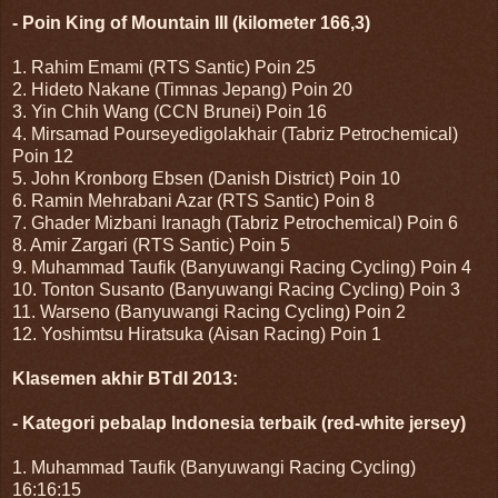
- Poin King of Mountain III (kilometer 166,3)
1. Rahim Emami (RTS Santic) Poin 25
2. Hideto Nakane (Timnas Jepang) Poin 20
3. Yin Chih Wang (CCN Brunei) Poin 16
4. Mirsamad Pourseyedigolakhair (Tabriz Petrochemical)
Poin 12
5. John Kronborg Ebsen (Danish District) Poin 10
6. Ramin Mehrabani Azar (RTS Santic) Poin 8
7. Ghader Mizbani Iranagh (Tabriz Petrochemical) Poin 6
8. Amir Zargari (RTS Santic) Poin 5
9. Muhammad Taufik (Banyuwangi Racing Cycling) Poin 4
10. Tonton Susanto (Banyuwangi Racing Cycling) Poin 3
11. Warseno (Banyuwangi Racing Cycling) Poin 2
12. Yoshimtsu Hiratsuka (Aisan Racing) Poin 1
Klasemen akhir BTdI 2013:
- Kategori pebalap Indonesia terbaik (red-white jersey)
1. Muhammad Taufik (Banyuwangi Racing Cycling)
16:16:15