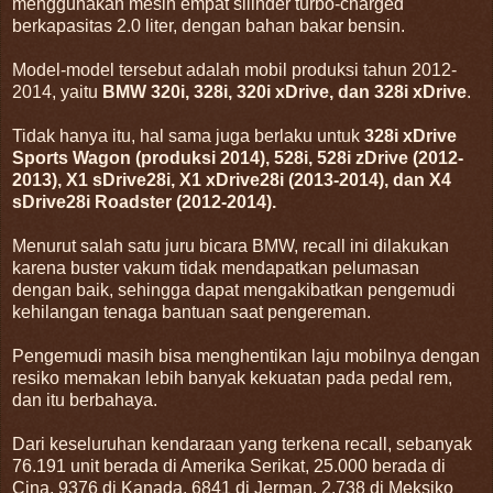
menggunakan mesin empat silinder turbo-charged
berkapasitas 2.0 liter, dengan bahan bakar bensin.
Model-model tersebut adalah mobil produksi tahun 2012-
2014, yaitu
BMW 320i, 328i, 320i xDrive, dan 328i xDrive
.
Tidak hanya itu, hal sama juga berlaku untuk
328i xDrive
Sports Wagon (produksi 2014), 528i, 528i zDrive (2012-
2013), X1 sDrive28i, X1 xDrive28i (2013-2014), dan X4
sDrive28i Roadster (2012-2014).
Menurut salah satu juru bicara BMW, recall ini dilakukan
karena buster vakum tidak mendapatkan pelumasan
dengan baik, sehingga dapat mengakibatkan pengemudi
kehilangan tenaga bantuan saat pengereman.
Pengemudi masih bisa menghentikan laju mobilnya dengan
resiko memakan lebih banyak kekuatan pada pedal rem,
dan itu berbahaya.
Dari keseluruhan kendaraan yang terkena recall, sebanyak
76.191 unit berada di Amerika Serikat, 25.000 berada di
Cina, 9376 di Kanada, 6841 di Jerman, 2.738 di Meksiko