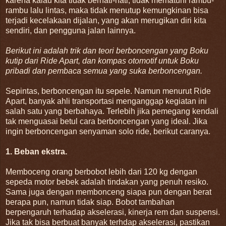
karena kalau kita tidak berhati-hati, tidak mematuhi rambu-
rambu lalu lintas, maka tidak menutup kemungkinan bisa
terjadi kecelakaan dijalan, yang akan merugikan diri kita
sendiri, dan pengguna jalan lainnya.
Berikut ini adalah trik dan teori berboncengan yang Boku
kutip dari Ride Apart, dan kompas otomotif untuk Boku
pribadi dan pembaca semua yang suka berboncengan.
Sepintas, berboncengan itu sepele. Namun menurut Ride
Apart, banyak ahli transportasi menganggap kegiatan ini
salah satu yang berbahaya. Terlebih jika pemegang kendali
tak menguasai betul cara berboncengan yang ideal. Jika
ingin berboncengan senyaman solo ride, berikut caranya.
1. Beban ekstra.
Memboceng orang berbobot lebih dari 120 kg dengan
sepeda motor bebek adalah tindakan yang penuh resiko.
Sama juga dengan membonceng siapa pun dengan berat
berapa pun, namun tidak siap. Bobot tambahan
berpengaruh terhadap akselerasi, kinerja rem dan suspensi.
Jika tak bisa berbuat banyak terhdap akselerasi, pastikan