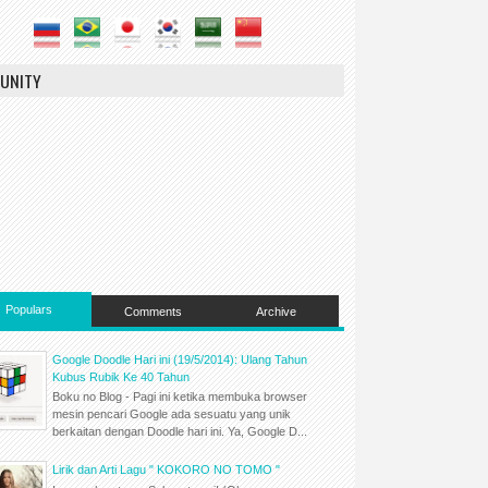
UNITY
Populars
Comments
Archive
Google Doodle Hari ini (19/5/2014): Ulang Tahun
Kubus Rubik Ke 40 Tahun
Boku no Blog - Pagi ini ketika membuka browser
mesin pencari Google ada sesuatu yang unik
berkaitan dengan Doodle hari ini. Ya, Google D...
Lirik dan Arti Lagu " KOKORO NO TOMO "