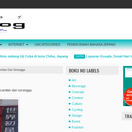
INTERNET
UNCATEGORIES
PENERJEMAH BAHASA JEPANG
e sedang Uji Coba di kota Chiba, Jepang
Layanan Google, Gmail Hari ini
1:54 PM
BOKU NO LABELS
milan Dari Serangga
Art
Beverage
camilan dari serangga.
Concept
Contest
Culture
Cycling
TRA
Design
Event
Fashion