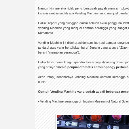
Namun kini mereka tidak perlu bersusah payah mencari toko-t
karena saat ini sudah ada Vending Machine yang menjual camilan
Hal ini seperti yang diunggah dalam sebuah akun pengguna Twit
Vending Machine yang menjual camilan serangga yang sangat men
Kumamoto.
Vending Machine ini didekorasi dengan ilustrasi gambar serangg
tanda di atas yang bertuliskan huruf Jepang yang artinya "
Ento
berarti "memakan serangga").
Untuk lebih menarik lagi, spanduk besar juga dipasang di samp
yang artinya "
mesin penjual otomatis entomophagy pertama 
Akan tetapi, sebenarnya Vending Machine camilan serangga se
dunia.
Contoh Vending Machine yang sudah ada di beberapa tempa
- Vending Machine serangga di Houston Museum of Natural Scie