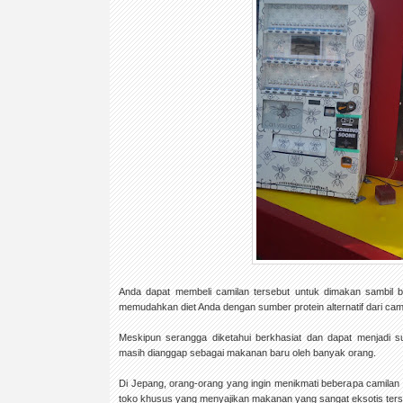
Anda dapat membeli camilan tersebut untuk dimakan sambil be
memudahkan diet Anda dengan sumber protein alternatif dari cam
Meskipun serangga diketahui berkhasiat dan dapat menjadi s
masih dianggap sebagai makanan baru oleh banyak orang.
Di Jepang, orang-orang yang ingin menikmati beberapa camilan
toko khusus yang menyajikan makanan yang sangat eksotis ters