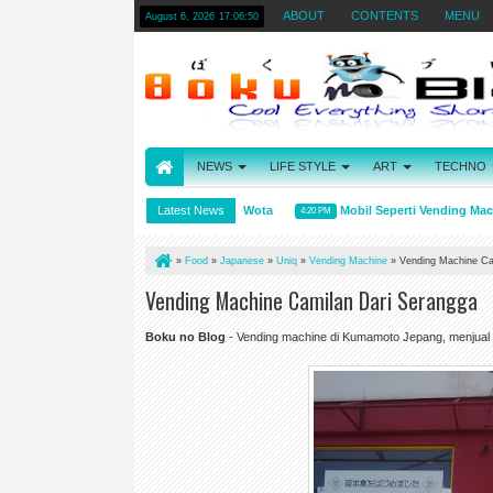
ABOUT
CONTENTS
MENU
August 6, 2026
17:06:50
NEWS
LIFE STYLE
ART
TECHNO
Arti kata Wibu, Otaku, dan Wota
Latest News
Mobil Seperti Vending Machin
4:31 PM
4:20 PM
»
Food
»
Japanese
»
Uniq
»
Vending Machine
»
Vending Machine Ca
Vending Machine Camilan Dari Serangga
Boku no Blog
- Vending machine di Kumamoto Jepang, menjual 