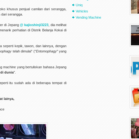
Uniq
oko khusus penjual camilan dari serangga,
Vehicles
 dari serangga.
Vending Machine
ter di Jepang
@ kajioshinji3223
, dia melihat
arik perhatian di Distrik Belanja Kokai di
a seperti kepik, tawon, dan lainnya, dengan
mophagy
telah dimulai" ("
Entomophagy
" yang
ing machine yang bertuliskan bahasa Jepang
di dunia
".
perti itu sudah ada di beberapa tempat di
t lainya,
nce