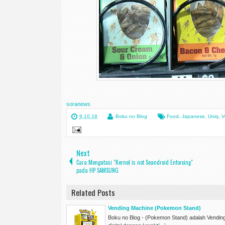
soranews
9.10.18
Boku no Blog
Food
,
Japanese
,
Uniq
,
V
Next
Cara Mengatasi "Kernel is not Seandroid Enforcing"
pada HP SAMSUNG
Related Posts
Vending Machine (Pokemon Stand)
Boku no Blog - (Pokemon Stand) adalah Vendi