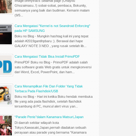
Image:ohmytracs Selamat pagi! (Ohayou
Ghozaimasu..!) sobat-sobat, pembaca, Bokunity,
semuanya yang baik dan budiman. Kemarin malam
(9/5...
Cara Mengatasi "Kernel is not Seandroid Enforcing"
pada HP SAMSUNG
Boku no Blog - Mungkin hashtag kali ini yang tepat
adalah #2019gantihpbaru :). Berawal dari hape
GALAXY NOTE 3 NEO , yang rusak setelah lib...
Cara Mengatasi Tidak Bisa Install PrimoPDF
PrimoPDF Boku no Blog - PrimoPDF adalah salah
satu software gratis Web gratis untuk mengkonversi
dari Word, Excel, PowerPoint, dan ham...
Cara Menampilkan File Dan Folder Yang Tidak
Terbaca Pada Flashdisk/USB
Boku no Blog - Hari ini ketika Boku hendak membuka
file yang ada pada flashdisk, setelah flashdisk
tersambung di PC, muncul alert virus yan...
“Parade Penis”dalam Kanamara Matsuri,Japan
Di daerah sekitar wilayah kota
Tokyo,Kawasaki,Japan,pernah diadakan sebuah
perayaan atau parade yang bernama “Kanamara