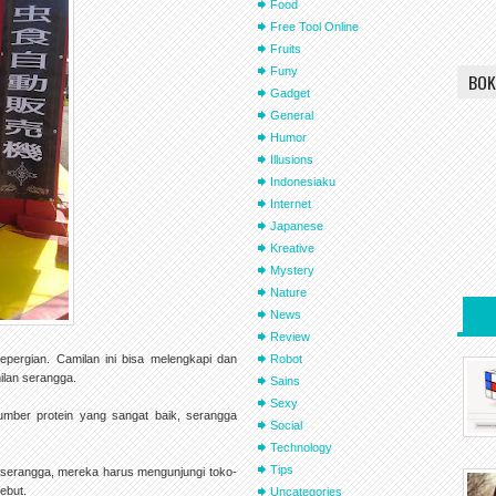
Food
Free Tool Online
Fruits
Funy
BOK
Gadget
General
Humor
Illusions
Indonesiaku
Internet
Japanese
Kreative
Mystery
Nature
News
Review
pergian. Camilan ini bisa melengkapi dan
Robot
ilan serangga.
Sains
Sexy
umber protein yang sangat baik, serangga
Social
Technology
Tips
 serangga, mereka harus mengunjungi toko-
ebut.
Uncategories