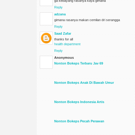
ga kebayang rasanya kaya gimana
Reply
adzana
gimana rasanya makan cemilan dri serangga
Reply
Saad Zafar
thanks for all
health department
Reply
Anonymous
Nonton Bokeps Terbaru Jav 69
Nonton Bokeps Anak Di Bawah Umur
Nonton Bokeps Indonesia Artis
Nonton Bokeps Pecah Perawan