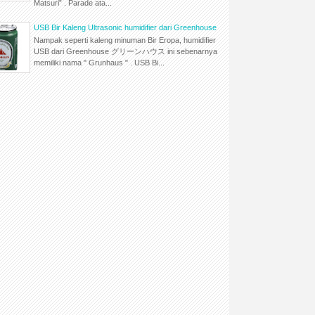
Matsuri” . Parade ata...
USB Bir Kaleng Ultrasonic humidifier dari Greenhouse
Nampak seperti kaleng minuman Bir Eropa, humidifier
USB dari Greenhouse グリーンハウス ini sebenarnya
memiliki nama " Grunhaus " . USB Bi...