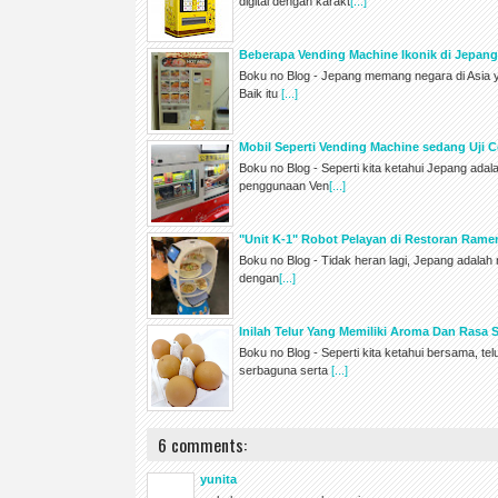
digital dengan karakt
[...]
Beberapa Vending Machine Ikonik di Jepan
Boku no Blog - Jepang memang negara di Asia 
Baik itu
[...]
Mobil Seperti Vending Machine sedang Uji C
Boku no Blog - Seperti kita ketahui Jepang ada
penggunaan Ven
[...]
"Unit K-1" Robot Pelayan di Restoran Ram
Boku no Blog - Tidak heran lagi, Jepang adala
dengan
[...]
Inilah Telur Yang Memiliki Aroma Dan Rasa S
Boku no Blog - Seperti kita ketahui bersama, 
serbaguna serta
[...]
6 comments:
yunita