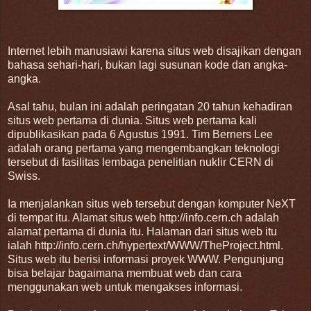
Internet lebih manusiawi karena situs web disajikan dengan
bahasa sehari-hari, bukan lagi susunan kode dan angka-
angka.
Asal tahu, bulan ini adalah peringatan 20 tahun kehadiran
situs web pertama di dunia. Situs web pertama kali
dipublikasikan pada 6 Agustus 1991. Tim Berners Lee
adalah orang pertama yang mengembangkan teknologi
tersebut di fasilitas lembaga penelitian nuklir CERN di
Swiss.
Ia menjalankan situs web tersebut dengan komputer NeXT
di tempat itu. Alamat situs web http://info.cern.ch adalah
alamat pertama di dunia itu. Halaman dari situs web itu
ialah http://info.cern.ch/hypertext/WWW/TheProject.html.
Situs web itu berisi informasi proyek WWW. Pengunjung
bisa belajar bagaimana membuat web dan cara
menggunakan web untuk mengakses informasi.