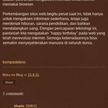
memakai browser.
Perkembangan situs web begitu pesat saat ini, tidak hanya
untuk mengakses informasi sederhana, tetapi juga
menikmati hiburan, sarana pendidikan, dan bahkan
mendatangkan uang. Dengan pencapaian teknologi ini,
pantaslah kita mengatakan "happy birthday" pada web yang
telah merevolusi internet. Semoga keberadaannya bisa
semakin menyejahterakan manusia di seluruh dunia.
kompastekno
Boku no Blog
at
15.8.11
Share
1 comment:
kharis
20/8/11