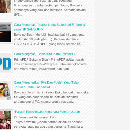
Image:ohmytracs Selamat pagi! (Ohayou
Ghozaimasu..!) sobat-sobat, pembaca, Bokunity,
semuanya yang baik dan budiman. Kemarin malam
(9/5...
Cara Mengatasi "Kernel is not Seandroid Enforcing"
pada HP SAMSUNG
Boku no Blog - Mungkin hashtag kali ini yang tepat
adalah #2019gantihpbaru :). Berawal dari hape
GALAXY NOTE 3 NEO , yang rusak setelah lib...
Cara Mengatasi Tidak Bisa Install PrimoPDF
PrimoPDF Boku no Blog - PrimoPDF adalah salah
satu software gratis Web gratis untuk mengkonversi
dari Word, Excel, PowerPoint, dan ham...
Cara Menampilkan File Dan Folder Yang Tidak
Terbaca Pada Flashdisk/USB
Boku no Blog - Hari ini ketika Boku hendak membuka
file yang ada pada flashdisk, setelah flashdisk
tersambung di PC, muncul alert virus yan...
“Parade Penis”dalam Kanamara Matsuri,Japan
Di daerah sekitar wilayah kota
Tokyo,Kawasaki,Japan,pernah diadakan sebuah
perayaan atau parade yang bernama “Kanamara