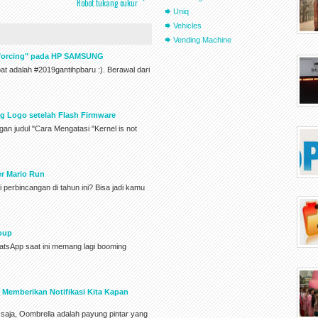
Robot tukang cukur
Uniq
Vehicles
Vending Machine
Enforcing" pada HP SAMSUNG
pat adalah #2019gantihpbaru :). Berawal dari
g Logo setelah Flash Firmware
an judul "Cara Mengatasi "Kernel is not
er Mario Run
perbincangan di tahun ini? Bisa jadi kamu
oup
atsApp saat ini memang lagi booming
 Memberikan Notifikasi Kita Kapan
saja, Oombrella adalah payung pintar yang