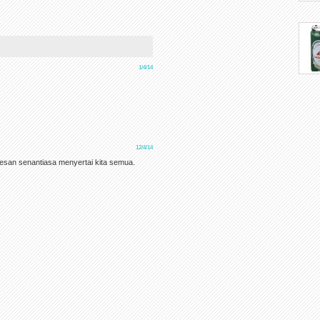
1/4/14
12/4/14
esan senantiasa menyertai kita semua.