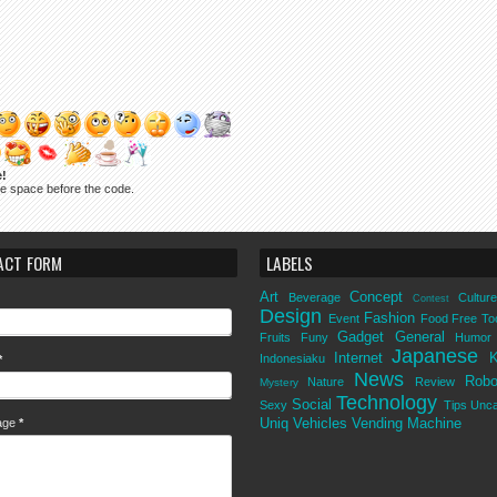
e!
ne space before the code.
ACT FORM
LABELS
Art
Concept
Beverage
Culture
Contest
Design
Fashion
Event
Food
Free To
Gadget
General
Fruits
Funy
Humor
Japanese
Internet
K
Indonesiaku
*
News
Robo
Nature
Review
Mystery
Technology
Social
Sexy
Tips
Unca
Uniq
Vehicles
Vending Machine
age
*