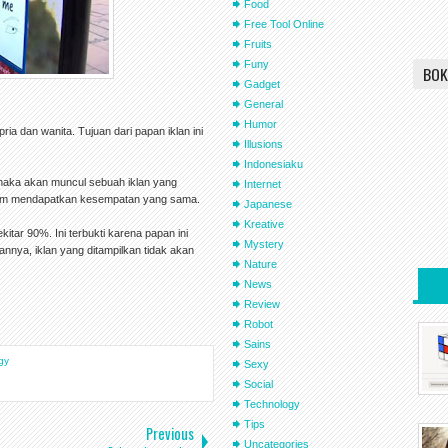
Food
Free Tool Online
Fruits
Funy
BOK
Gadget
General
Humor
ia dan wanita. Tujuan dari papan iklan ini
Illusions
Indonesiaku
, maka akan muncul sebuah iklan yang
Internet
lum mendapatkan kesempatan yang sama.
Japanese
Kreative
itar 90%. Ini terbukti karena papan ini
Mystery
annya, iklan yang ditampilkan tidak akan
Nature
News
Review
Robot
Sains
gy
Sexy
Social
Technology
Tips
Previous
Uncategories