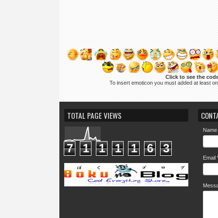
Click to see the cod
To insert emoticon you must added at least o
TOTAL PAGE VIEWS
CONT
Name
7
1
1
1
1
6
3
Email
Mess