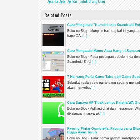
Apps for Apes: Aplikasi untuk Orang Utan
Related Posts
Cara Mengatasi "Kernel is not Seandroid 
Boku no Blog - Mungkin hashtag kali ini yang te
hape GAL
[...]
Cara Mengatasi Macet Atau Hang di Samsun
Boku no Blog - Pada postingan sebelumnya deng
Seandroid Enfor
[...]
7 Hal yang Perlu Kamu Tahu dari Game Sup
Sebutkan salah satu game yang sedang menjadi 
akan menyebut
[...]
Cara Supaya HP Tidak Lemot Karena WA Gr
Boku no Blog - Aplikasi chat dan messenger Wh
dikalangan masyarak
[...]
Payung Pintar Oombrella, Payung yang Bisa
Hujan Akan Turun
Boku no Blog - Tidak hanya gadget smartphone 