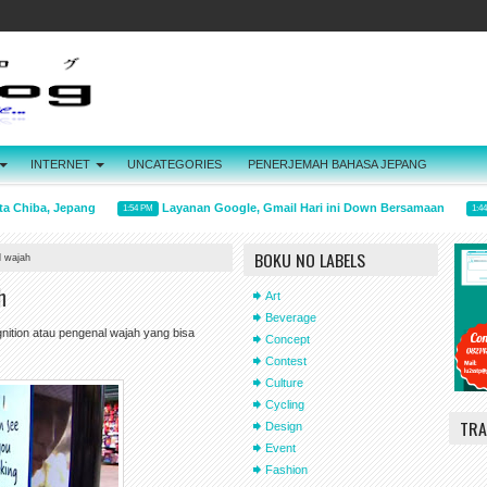
INTERNET
UNCATEGORIES
PENERJEMAH BAHASA JEPANG
 Chiba, Jepang
Layanan Google, Gmail Hari ini Down Bersamaan
1:54 PM
1:44 P
BOKU NO LABELS
l wajah
h
Art
Beverage
nition atau pengenal wajah yang bisa
Concept
Contest
Culture
Cycling
TRA
Design
Event
Fashion