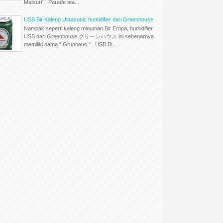
Matsuri” . Parade ata...
USB Bir Kaleng Ultrasonic humidifier dari Greenhouse
Nampak seperti kaleng minuman Bir Eropa, humidifier
USB dari Greenhouse グリーンハウス ini sebenarnya
memiliki nama " Grunhaus " . USB Bi...