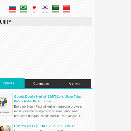
UNITY
Populars
Comments
Archive
Google Doodle Hari ini (19/5/2014): Ulang Tahun
Kubus Rubik Ke 40 Tahun
Boku no Blog - Pagi ini ketika membuka browser
mesin pencari Google ada sesuatu yang unik
berkaitan dengan Doodle hari ini. Ya, Google D...
Lirik dan Arti Lagu " KOKORO NO TOMO "