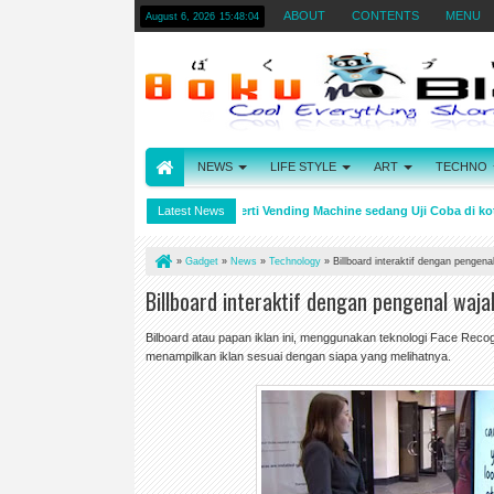
ABOUT
CONTENTS
MENU
August 6, 2026
15:48:05
NEWS
LIFE STYLE
ART
TECHNO
, Otaku, dan Wota
Latest News
Mobil Seperti Vending Machine sedang Uji Coba di kota
4:20 PM
»
Gadget
»
News
»
Technology
»
Billboard interaktif dengan pengena
Billboard interaktif dengan pengenal waja
Bilboard atau papan iklan ini, menggunakan teknologi Face Recog
menampilkan iklan sesuai dengan siapa yang melihatnya.