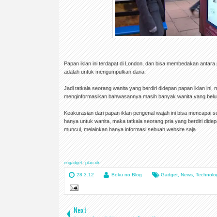
Papan iklan ini terdapat di London, dan bisa membedakan antara pr
adalah untuk mengumpulkan dana.
Jadi tatkala seorang wanita yang berdiri didepan papan iklan ini
menginformasikan bahwasannya masih banyak wanita yang be
Keakurasian dari papan iklan pengenal wajah ini bisa mencapai sek
hanya untuk wanita, maka tatkala seorang pria yang berdiri didep
muncul, melainkan hanya informasi sebuah website saja.
engadget
,
plan-uk
28.3.12
Boku no Blog
Gadget
,
News
,
Technolo
Next