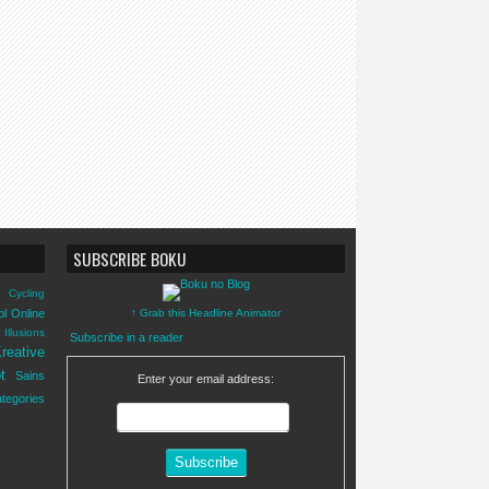
SUBSCRIBE BOKU
Cycling
ol Online
↑ Grab this Headline Animator
Illusions
Subscribe in a reader
reative
t
Sains
Enter your email address:
tegories