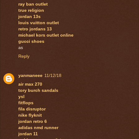
ray ban outlet
true religion
jordan 13s
louis vuitton outlet
retro jordans 13
michael kors outlet online
gucci shoes
as
Reply
yanmaneee
11/12/18
air max 270
tory burch sandals
ysl
fitflops
fila disruptor
nike flyknit
jordan retro 6
adidas nmd runner
jordan 11