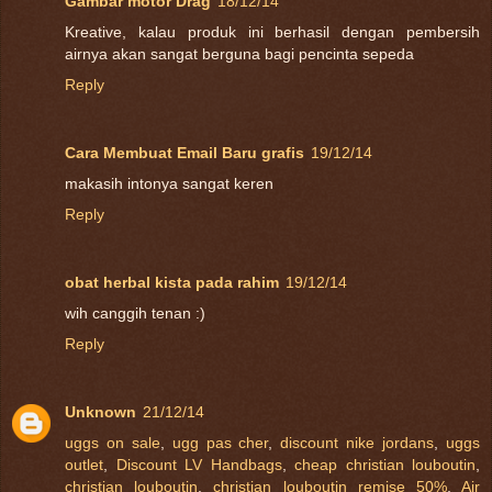
Gambar motor Drag
18/12/14
Kreative, kalau produk ini berhasil dengan pembersih
airnya akan sangat berguna bagi pencinta sepeda
Reply
Cara Membuat Email Baru grafis
19/12/14
makasih intonya sangat keren
Reply
obat herbal kista pada rahim
19/12/14
wih canggih tenan :)
Reply
Unknown
21/12/14
uggs on sale
,
ugg pas cher
,
discount nike jordans
,
uggs
outlet
,
Discount LV Handbags
,
cheap christian louboutin
,
christian louboutin
,
christian louboutin remise 50%
,
Air