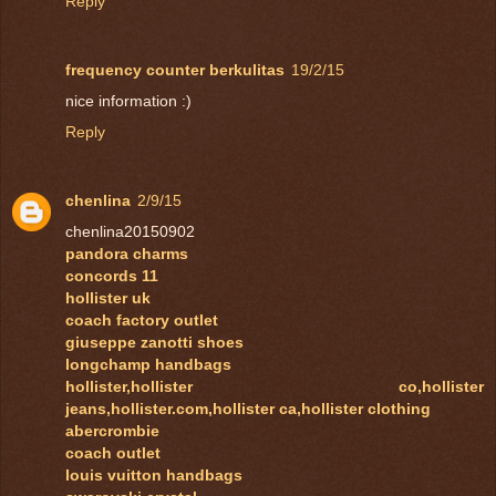
Reply
frequency counter berkulitas
19/2/15
nice information :)
Reply
chenlina
2/9/15
chenlina20150902
pandora charms
concords 11
hollister uk
coach factory outlet
giuseppe zanotti shoes
longchamp handbags
hollister,hollister co,hollister
jeans,hollister.com,hollister ca,hollister clothing
abercrombie
coach outlet
louis vuitton handbags