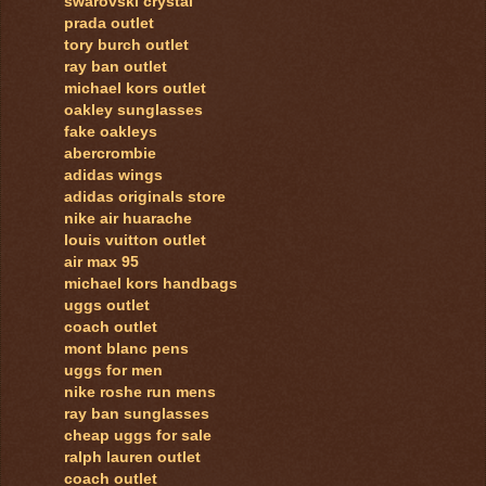
swarovski crystal
prada outlet
tory burch outlet
ray ban outlet
michael kors outlet
oakley sunglasses
fake oakleys
abercrombie
adidas wings
adidas originals store
nike air huarache
louis vuitton outlet
air max 95
michael kors handbags
uggs outlet
coach outlet
mont blanc pens
uggs for men
nike roshe run mens
ray ban sunglasses
cheap uggs for sale
ralph lauren outlet
coach outlet