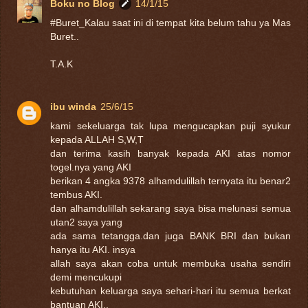
Boku no Blog
14/1/15
#Buret_Kalau saat ini di tempat kita belum tahu ya Mas
Buret..
T.A.K
ibu winda
25/6/15
kami sekeluarga tak lupa mengucapkan puji syukur
kepada ALLAH S,W,T
dan terima kasih banyak kepada AKI atas nomor
togel.nya yang AKI
berikan 4 angka 9378 alhamdulillah ternyata itu benar2
tembus AKI.
dan alhamdulillah sekarang saya bisa melunasi semua
utan2 saya yang
ada sama tetangga.dan juga BANK BRI dan bukan
hanya itu AKI. insya
allah saya akan coba untuk membuka usaha sendiri
demi mencukupi
kebutuhan keluarga saya sehari-hari itu semua berkat
bantuan AKI..