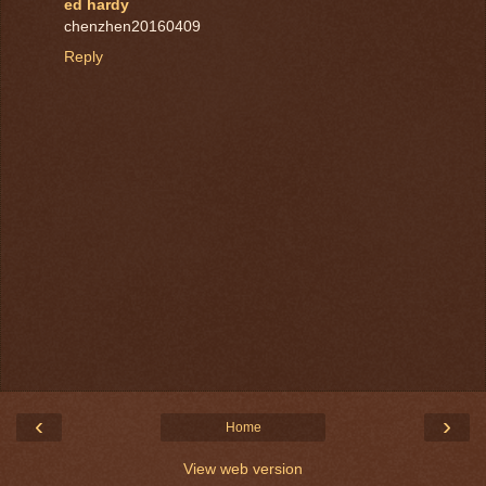
ed hardy
chenzhen20160409
Reply
‹
›
Home
View web version