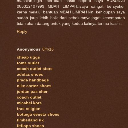
masalah,ingin merubah nasib seperti saya HUBUNGI
085312407999 MBAH LIMPAH..saya sangat bersyukur
karna melalui bantuan MBAH LIMPAH kini kehidupan saya
sudah jauh lebih baik dari sebelumnya,ingat kesempatan
tidah akan datang untuk yang kedua kalinya terima kasih..
Reply
Anonymous
8/4/16
cheap uggs
toms outlet
coach outlet store
adidas shoes
prada handbags
nike cortez shoes
jordan pas cher
coach outlet
micahel kors
true religion
bottega veneta shoes
timberland uk
fitflops shoes