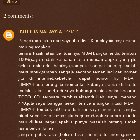
Share
2 comments:
IBU LILIS MALAYSIA
19/1/16
Pengakuan tulus dari saya ibu lilis TKI malaysia.saya cuma
mau ngucapkan
terima kasih atas bantuannya MBAH.angka anda tembus
100%,saya sudah kemana-mana mencari angka yang jitu
selalu gak ada hasilnya,sampai- sampai hutang malah
menumpuk,tampah sengaja seorang teman lagi cari nomer
jitu di internet,kebetulan dapat nomor hp MBAH
LIMPAH.ada orang berkomentar katanya perna di bantu
melalui jalan togel,jadi saya hubungi minta angka bocoran
TOTO 6D ternyata tembus,alhamdulillah saya menang
470.juta.saya bangga sekali ternyata angka ritual MBAH
LIMPAH tembus 6D.baru kali ini saya mendapat angka
ritual yang benar-benar jitu,bagi saudarah-saudara di indo
mau di luar negeri,apabila punya masalah hutang sudah
lama belum lunas
jangan putus asah,beliau bisa membantu meringankan