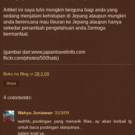
Artikel ini saya tulis mungkin berguna bagi anda yang
sedang menjalani kehidupan di Jepang ataupun mungkin
anda berencana mau liburan ke Jepang ataupun hanya
sekedar penambah pengetahuan anda.Semoga
bermanfaat.
(gambar dari:www.japantravelinfo.com
flickr.com/photos/500hats)
Boku no Blog
at
28.3.09
Share
4 comments:
Wahyu Juniawan
31/3/09
wahhh,,postingan yang menarik Mas...sy akan kmbali lg
untuk baca postingan slanjutnya..
salam knal ya..