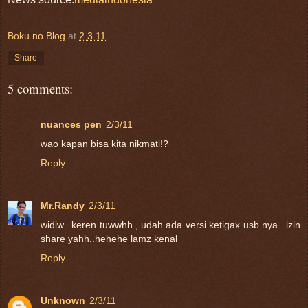
Boku no Blog
at
2.3.11
Share
5 comments:
nuances pen
2/3/11
wao kapan bisa kita nikmati!?
Reply
Mr.Randy
2/3/11
widiw...keren tuwwhh.,.udah ada versi ketigax usb nya...izin
share yahh..hehehe lamz kenal
Reply
Unknown
2/3/11