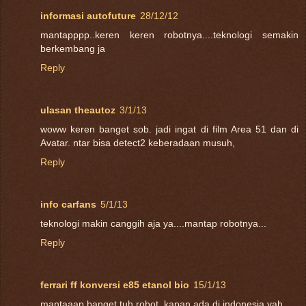
informasi autofuture
28/12/12
mantapppp..keren keren robotnya....teknologi semakin
berkembang ja
Reply
ulasan theautoz
3/1/13
woww keren banget sob. jadi ingat di film Area 51 dan di
Avatar. ntar bisa detect2 keberadaan musuh,
Reply
info carfans
5/1/13
teknologi makin canggih aja ya....mantap robotnya...
Reply
ferrari ff konversi e85 etanol bio
15/1/13
mantaaap banget tuh robot, kapan ada di indonesia yah