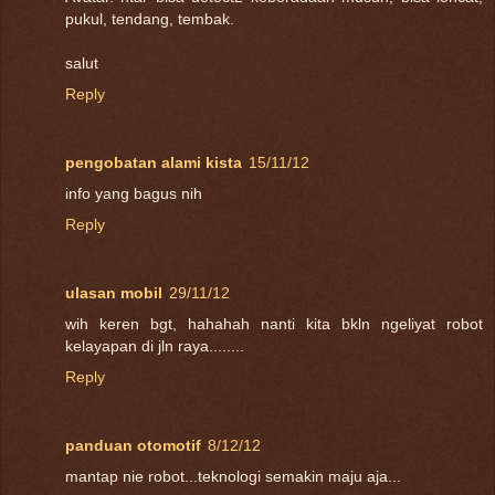
pukul, tendang, tembak.
salut
Reply
pengobatan alami kista
15/11/12
info yang bagus nih
Reply
ulasan mobil
29/11/12
wih keren bgt, hahahah nanti kita bkln ngeliyat robot
kelayapan di jln raya........
Reply
panduan otomotif
8/12/12
mantap nie robot...teknologi semakin maju aja...