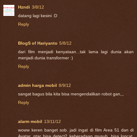
Hzndi
3/8/12
datang lagi kesini :D
Reply
BlogS of Hariyanto
5/8/12
dari film menjadi kenyataan...tak lama lagi dunia akan
menjadi dunia transformer :)
Reply
admin harga mobil
8/9/12
sangat bagus bila kita bisa mengendalikan robot gan,,,
Reply
alarm mobil
13/11/12
woww keren banget sob. jadi ingat di film Area 51 dan di
Avatar. ntar bisa detect2 keberadaan musuh, bisa loncat,