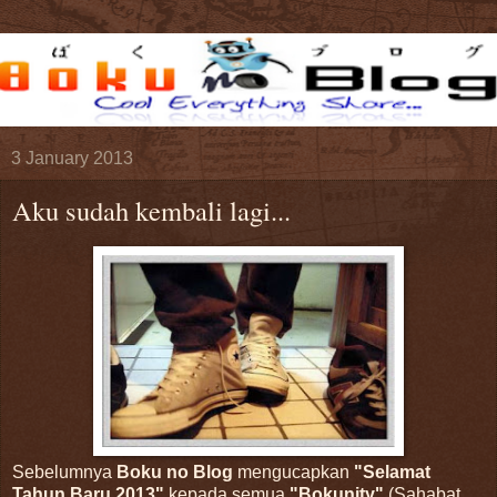
3 January 2013
Aku sudah kembali lagi...
Sebelumnya
Boku no Blog
mengucapkan
"Selamat
Tahun Baru 2013"
kepada semua
"Bokunity"
(Sahabat