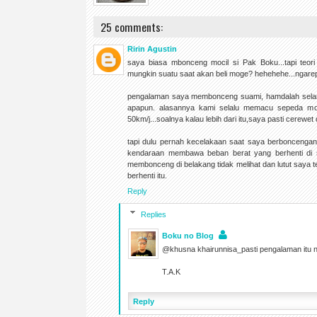
25 comments:
Ririn Agustin
saya biasa mbonceng mocil si Pak Boku...tapi teori
mungkin suatu saat akan beli moge? hehehehe...ngare
pengalaman saya membonceng suami, hamdalah selama i
apapun. alasannya kami selalu memacu sepeda mot
50km/j...soalnya kalau lebih dari itu,saya pasti cerewe
tapi dulu pernah kecelakaan saat saya berboncengan
kendaraan membawa beban berat yang berhenti di s
membonceng di belakang tidak melihat dan lutut saya
berhenti itu.
Reply
Replies
Boku no Blog
@khusna khairunnisa_pasti pengalaman itu 
T.A.K
Reply