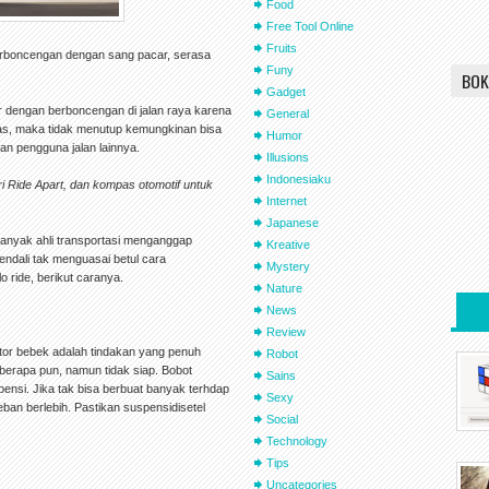
Food
Free Tool Online
Fruits
rboncengan dengan sang pacar, serasa
Funy
BOK
Gadget
r dengan berboncengan di jalan raya karena
General
intas, maka tidak menutup kemungkinan bisa
Humor
 dan pengguna jalan lainnya.
Illusions
Indonesiaku
ari Ride Apart, dan kompas otomotif untuk
Internet
Japanese
banyak ahli transportasi menganggap
Kreative
endali tak menguasai betul cara
Mystery
 ride, berikut caranya.
Nature
News
Review
or bebek adalah tindakan yang penuh
Robot
erapa pun, namun tidak siap. Bobot
Sains
ensi. Jika tak bisa berbuat banyak terhdap
Sexy
eban berlebih. Pastikan suspensidisetel
Social
Technology
Tips
Uncategories