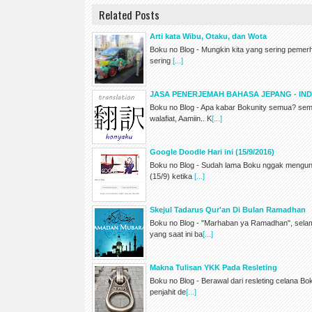
Related Posts
Arti kata Wibu, Otaku, dan Wota
Boku no Blog - Mungkin kita yang sering pemerh
sering
[...]
JASA PENERJEMAH BAHASA JEPANG - IN
Boku no Blog - Apa kabar Bokunity semua? se
walafiat, Aamiin.. K
[...]
Google Doodle Hari ini (15/9/2016)
Boku no Blog - Sudah lama Boku nggak mengunj
(15/9) ketika
[...]
Skejul Tadarus Qur'an Di Bulan Ramadhan
Boku no Blog - "Marhaban ya Ramadhan", selam
yang saat ini ba
[...]
Makna Tulisan YKK Pada Resleting
Boku no Blog - Berawal dari resleting celana B
penjahit de
[...]