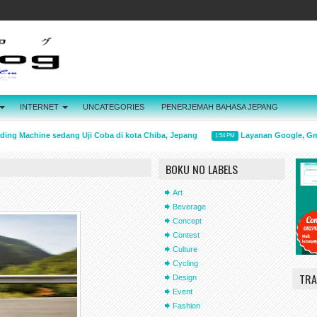
INTERNET
UNCATEGORIES
PENERJEMAH BAHASA JEPANG
g Machine sedang Uji Coba di kota Chiba, Jepang
Layanan Google, Gmail 
1:54 PM
BOKU NO LABELS
Art
Beverage
Concept
Contest
Culture
Cycling
TRA
Design
Event
Fashion