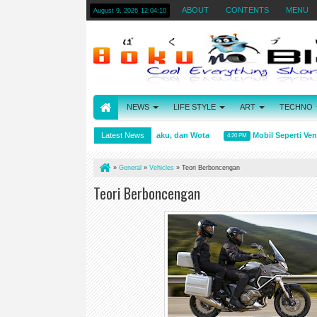
ABOUT
CONTENTS
MENU
August 9, 2026
12:04:11
NEWS
LIFE STYLE
ART
TECHNO
Arti kata Wibu, Otaku, dan Wota
Latest News
Mobil Seperti Vendin
4:31 PM
4:20 PM
»
General
»
Vehicles
»
Teori Berboncengan
Teori Berboncengan