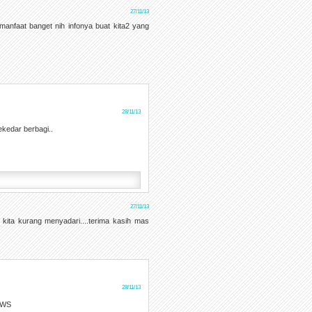
27/11/13
manfaat banget nih infonya buat kita2 yang
28/11/13
kedar berbagi..
27/11/13
 kita kurang menyadari....terima kasih mas
28/11/13
 WS