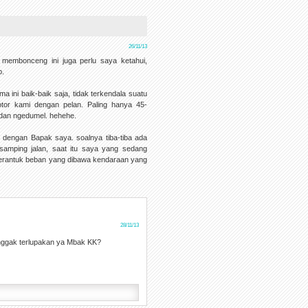
26/11/13
 membonceng ini juga perlu saya ketahui,
p.
ni baik-baik saja, tidak terkendala suatu
or kami dengan pelan. Paling hanya 45-
t dan ngedumel. hehehe.
 dengan Bapak saya. soalnya tiba-tiba ada
amping jalan, saat itu saya yang sedang
 terantuk beban yang dibawa kendaraan yang
28/11/13
nggak terlupakan ya Mbak KK?