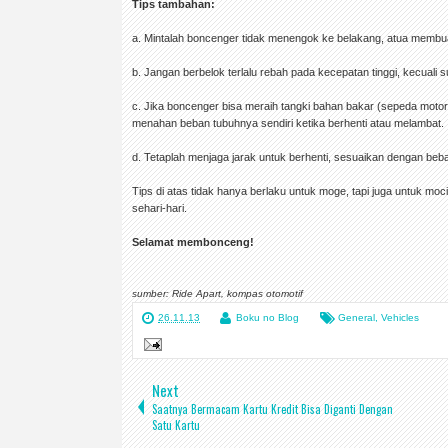
Tips tambahan:
a. Mintalah boncenger tidak menengok ke belakang, atua memb
b. Jangan berbelok terlalu rebah pada kecepatan tinggi, kecuali 
c. Jika boncenger bisa meraih tangki bahan bakar (sepeda moto
menahan beban tubuhnya sendiri ketika berhenti atau melambat.
d. Tetaplah menjaga jarak untuk berhenti, sesuaikan dengan beba
Tips di atas tidak hanya berlaku untuk moge, tapi juga untuk moc
sehari-hari.
Selamat membonceng!
sumber: Ride Apart, kompas otomotif
26.11.13
Boku no Blog
General
,
Vehicles
Next
Saatnya Bermacam Kartu Kredit Bisa Diganti Dengan
Satu Kartu