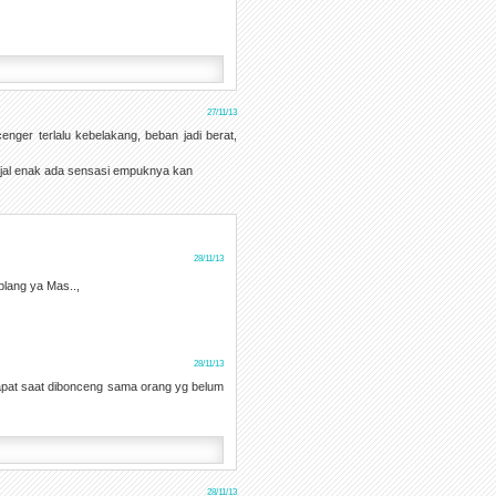
27/11/13
nger terlalu kebelakang, beban jadi berat,
onjal enak ada sensasi empuknya kan
28/11/13
lang ya Mas..,
28/11/13
rapat saat dibonceng sama orang yg belum
28/11/13