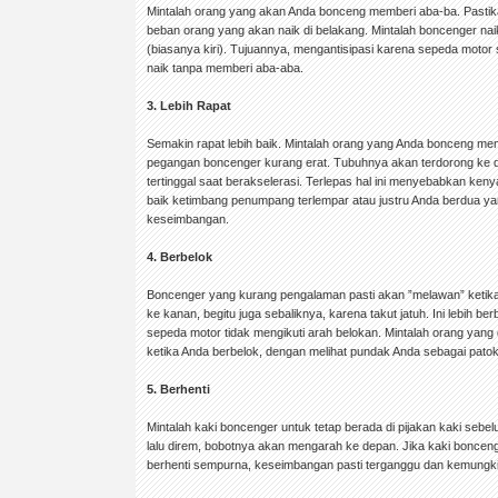
Mintalah orang yang akan Anda bonceng memberi aba-ba. Pastik
beban orang yang akan naik di belakang. Mintalah boncenger naik
(biasanya kiri). Tujuannya, mengantisipasi karena sepeda motor
naik tanpa memberi aba-aba.
3. Lebih Rapat
Semakin rapat lebih baik. Mintalah orang yang Anda bonceng mem
pegangan boncenger kurang erat. Tubuhnya akan terdorong ke d
tertinggal saat berakselerasi. Terlepas hal ini menyebabkan keny
baik ketimbang penumpang terlempar atau justru Anda berdua y
keseimbangan.
4. Berbelok
Boncenger yang kurang pengalaman pasti akan ”melawan” ketika 
ke kanan, begitu juga sebaliknya, karena takut jatuh. Ini lebih 
sepeda motor tidak mengikuti arah belokan. Mintalah orang yang
ketika Anda berbelok, dengan melihat pundak Anda sebagai pato
5. Berhenti
Mintalah kaki boncenger untuk tetap berada di pijakan kaki sebe
lalu direm, bobotnya akan mengarah ke depan. Jika kaki boncen
berhenti sempurna, keseimbangan pasti terganggu dan kemungki