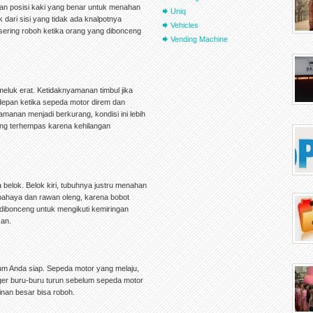
an posisi kaki yang benar untuk menahan
Uniq
 dari sisi yang tidak ada knalpotnya
Vehicles
 sering roboh ketika orang yang dibonceng
Vending Machine
eluk erat. Ketidaknyamanan timbul jika
epan ketika sepeda motor direm dan
amanan menjadi berkurang, kondisi ini lebih
ang terhempas karena kehilangan
belok. Belok kiri, tubuhnya justru menahan
berbahaya dan rawan oleng, karena bobot
 dibonceng untuk mengikuti kemiringan
kan.
lum Anda siap. Sepeda motor yang melaju,
ger buru-buru turun sebelum sepeda motor
nan besar bisa roboh.