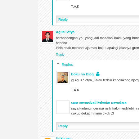
T.A.K
Reply
Agus Setya
berboncengan ya, yang jadi masalah kalau yang bonce
hehehe...
lebih enak merapat aja mas boku, apalagi jalannya gr
Reply
Replies
Boku no Blog
@Agus Setya_Kalau terlalu kebelakang njomp
T.A.K
cara mengobati kelenjar payudara
saya kadang ngerasa risih kalo mesti lebih 
cukup dekat, hmmm ckck :3
Reply
Unknown