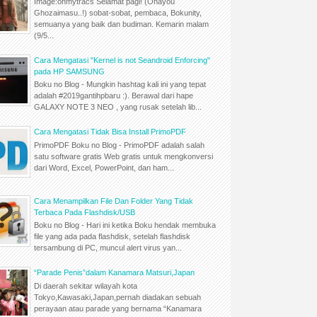
Image:ohmytracs Selamat pagi! (Ohayou
Ghozaimasu..!) sobat-sobat, pembaca, Bokunity,
semuanya yang baik dan budiman. Kemarin malam
(9/5...
Cara Mengatasi "Kernel is not Seandroid Enforcing"
pada HP SAMSUNG
Boku no Blog - Mungkin hashtag kali ini yang tepat
adalah #2019gantihpbaru :). Berawal dari hape
GALAXY NOTE 3 NEO , yang rusak setelah lib...
Cara Mengatasi Tidak Bisa Install PrimoPDF
PrimoPDF Boku no Blog - PrimoPDF adalah salah
satu software gratis Web gratis untuk mengkonversi
dari Word, Excel, PowerPoint, dan ham...
Cara Menampilkan File Dan Folder Yang Tidak
Terbaca Pada Flashdisk/USB
Boku no Blog - Hari ini ketika Boku hendak membuka
file yang ada pada flashdisk, setelah flashdisk
tersambung di PC, muncul alert virus yan...
“Parade Penis”dalam Kanamara Matsuri,Japan
Di daerah sekitar wilayah kota
Tokyo,Kawasaki,Japan,pernah diadakan sebuah
perayaan atau parade yang bernama “Kanamara