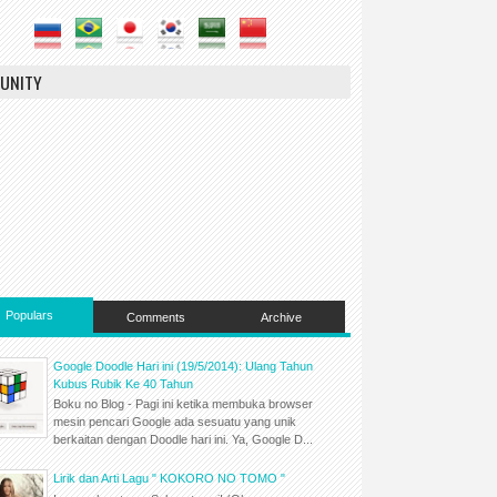
UNITY
Populars
Comments
Archive
Google Doodle Hari ini (19/5/2014): Ulang Tahun
Kubus Rubik Ke 40 Tahun
Boku no Blog - Pagi ini ketika membuka browser
mesin pencari Google ada sesuatu yang unik
berkaitan dengan Doodle hari ini. Ya, Google D...
Lirik dan Arti Lagu " KOKORO NO TOMO "