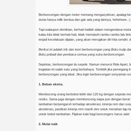
Berboncengan dengan motor memang mengasyikkan, apalagi be
dunia hanya milik berdua dan gak ada yang lainnya, heheheee..:)
Tapi walaupun demikian, berhati-hatilah dalam mengendarai moto
kalau kita tidak berhati-hati, tidak mematuhi rambu-rambu lalu l
terjadi kecelakaan dijalan, yang akan merugikan diri kita sendiri,
Berikut ini adalah trik dan teori berboncengan yang Boku kutip d
Boku pribadi dan pembaca semua yang suka berboncengan.
Sepintas, berboncengan itu sepele. Namun menurut Ride Apart, 
kegiatan ini salah satu yang berbahaya. Terlebih jika pemegang k
berboncengan yang ideal. Jika ingin berboncengan senyaman solo
1. Beban ekstra.
Memboceng orang berbobot lebih dari 120 kg dengan sepeda mot
resiko. Sama juga dengan membonceng siapa pun dengan berat b
tambahan berpengaruh terhadap akselerasi, kinerja rem dan susp
akselerasi, pastikan kinerja rem masih oke untuk menahan laju b
untuk bobot tambahan. Pijakan kaki bagi boncengers harus ada!
2. Mulai naik