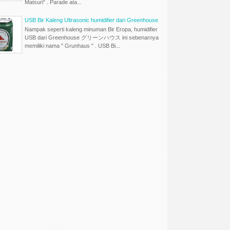
Matsuri” . Parade ata...
USB Bir Kaleng Ultrasonic humidifier dari Greenhouse
Nampak seperti kaleng minuman Bir Eropa, humidifier
USB dari Greenhouse グリーンハウス ini sebenarnya
memiliki nama " Grunhaus " . USB Bi...