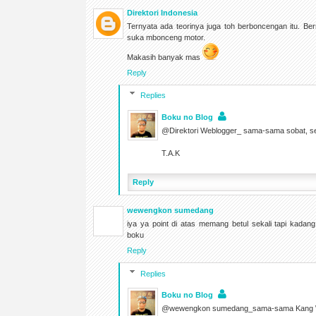
Direktori Indonesia
Ternyata ada teorinya juga toh berboncengan itu. Ber
suka mbonceng motor.
Makasih banyak mas
Reply
Replies
Boku no Blog
@Direktori Weblogger_ sama-sama sobat, se
T.A.K
Reply
wewengkon sumedang
iya ya point di atas memang betul sekali tapi kadang
boku
Reply
Replies
Boku no Blog
@wewengkon sumedang_sama-sama Kang