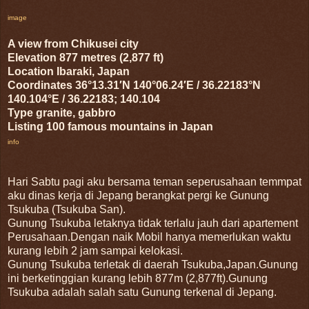
image
A view from Chikusei city
Elevation 877 metres (2,877 ft)
Location Ibaraki, Japan
Coordinates 36°13.31′N 140°06.24′E / 36.22183°N
140.104°E / 36.22183; 140.104
Type granite, gabbro
Listing 100 famous mountains in Japan
info
Hari Sabtu pagi aku bersama teman seperusahaan temmpat
aku dinas kerja di Jepang berangkat pergi ke Gunung
Tsukuba (Tsukuba San).
Gunung Tsukuba letaknya tidak terlalu jauh dari apartement
Perusahaan.Dengan naik Mobil hanya memerlukan waktu
kurang lebih 2 jam sampai kelokasi.
Gunung Tsukuba terletak di daerah Tsukuba,Japan.Gunung
ini berketinggian kurang lebih 877m (2,877ft).Gunung
Tsukuba adalah salah satu Gunung terkenal di Jepang.