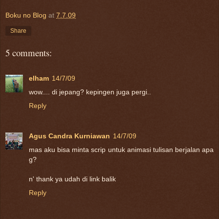
Boku no Blog
at
7.7.09
Share
5 comments:
elham
14/7/09
wow.... di jepang? kepingen juga pergi..
Reply
Agus Candra Kurniawan
14/7/09
mas aku bisa minta scrip untuk animasi tulisan berjalan apa
g?
n' thank ya udah di link balik
Reply