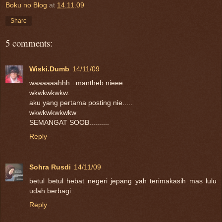
Boku no Blog
at
14.11.09
Share
5 comments:
Wiski.Dumb
14/11/09
waaaaaahhh...mantheb nieee...........
wkwkwkwkw.
aku yang pertama posting nie.....
wkwkwkwkwkw
SEMANGAT SOOB..........
Reply
Sohra Rusdi
14/11/09
betul betul hebat negeri jepang yah terimakasih mas lulu
udah berbagi
Reply