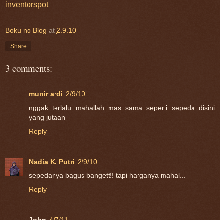
inventorspot
Boku no Blog
at
2.9.10
Share
3 comments:
munir ardi
2/9/10
nggak terlalu mahallah mas sama seperti sepeda disini
yang jutaan
Reply
Nadia K. Putri
2/9/10
sepedanya bagus bangett!! tapi harganya mahal...
Reply
John
4/7/11