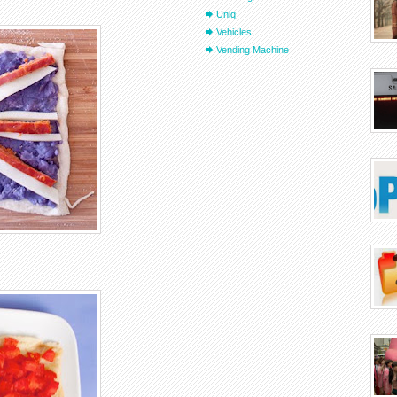
Uniq
Vehicles
Vending Machine