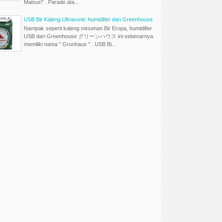
Matsuri” . Parade ata...
USB Bir Kaleng Ultrasonic humidifier dari Greenhouse
Nampak seperti kaleng minuman Bir Eropa, humidifier
USB dari Greenhouse グリーンハウス ini sebenarnya
memiliki nama " Grunhaus " . USB Bi...