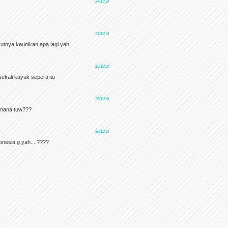
24/11/10
24/11/10
ikutnya keunikan apa lagi yah
25/11/10
kali kayak seperti itu
25/11/10
 dimana tuw???
26/11/10
onesia g yah....????