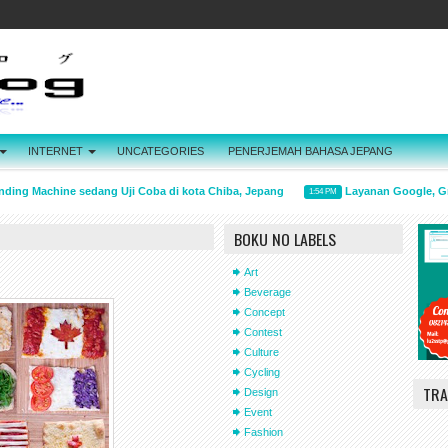
INTERNET
UNCATEGORIES
PENERJEMAH BAHASA JEPANG
g Machine sedang Uji Coba di kota Chiba, Jepang
Layanan Google, Gmail 
1:54 PM
BOKU NO LABELS
Art
Beverage
Concept
Contest
Culture
Cycling
TRA
Design
Event
Fashion