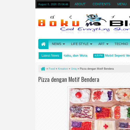
ABOUT
CONTENTS
MENU
August 6, 2026
05:04:45
NEWS
LIFE STYLE
ART
TECHNO
Arti kata Wibu, Otaku, dan Wota
Latest News
Mobil Seperti Vendin
4:31 PM
4:20 PM
»
Food
»
Kreative
»
Uniq
»
Pizza dengan Motif Bendera
Pizza dengan Motif Bendera