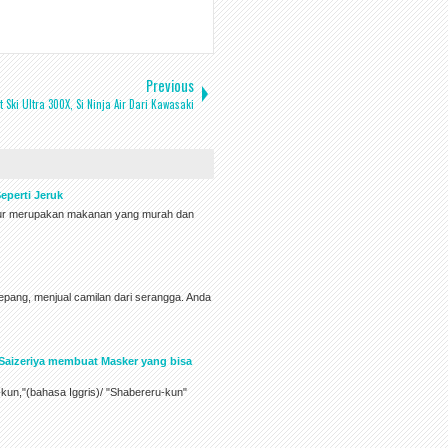
Previous
t Ski Ultra 300X, Si Ninja Air Dari Kawasaki
eperti Jeruk
telur merupakan makanan yang murah dan
pang, menjual camilan dari serangga. Anda
Saizeriya membuat Masker yang bisa
-kun,"(bahasa Iggris)/ "Shabereru-kun"