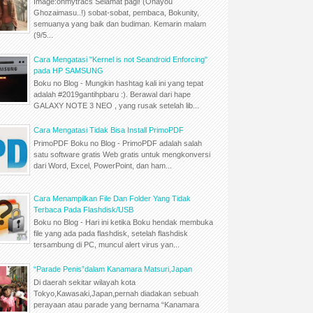
Image:ohmytracs Selamat pagi! (Ohayou
Ghozaimasu..!) sobat-sobat, pembaca, Bokunity,
semuanya yang baik dan budiman. Kemarin malam
(9/5...
Cara Mengatasi "Kernel is not Seandroid Enforcing"
pada HP SAMSUNG
Boku no Blog - Mungkin hashtag kali ini yang tepat
adalah #2019gantihpbaru :). Berawal dari hape
GALAXY NOTE 3 NEO , yang rusak setelah lib...
Cara Mengatasi Tidak Bisa Install PrimoPDF
PrimoPDF Boku no Blog - PrimoPDF adalah salah
satu software gratis Web gratis untuk mengkonversi
dari Word, Excel, PowerPoint, dan ham...
Cara Menampilkan File Dan Folder Yang Tidak
Terbaca Pada Flashdisk/USB
Boku no Blog - Hari ini ketika Boku hendak membuka
file yang ada pada flashdisk, setelah flashdisk
tersambung di PC, muncul alert virus yan...
“Parade Penis”dalam Kanamara Matsuri,Japan
Di daerah sekitar wilayah kota
Tokyo,Kawasaki,Japan,pernah diadakan sebuah
perayaan atau parade yang bernama “Kanamara