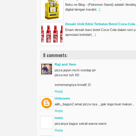
Boku no Blog - (Pokemon Stand) adalah Vendi
digital dengan karakt
[...]
Desain Unik Edisi Terbatas Botol Coca-Col
Enam desain baru botol Coca-Cola dalam seri y
apresiasi keindah
[...]
8 comments:
Raji and Yeen
pizza jepun mcm xsedap jer
pizza ker tuh XD
sememangnya kreatif ;D
Reply
Unknown
aiiih,,,bagus2 amat pizza nya....gak tega buat makan...
Reply
tomo
pizzanya bagus sekali warna warni
Reply