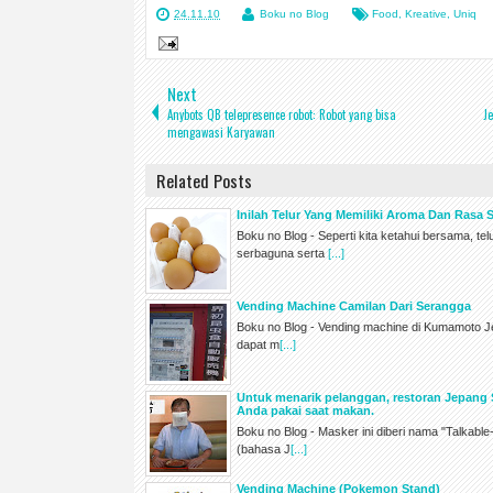
24.11.10
Boku no Blog
Food
,
Kreative
,
Uniq
Next
Anybots QB telepresence robot: Robot yang bisa
Je
mengawasi Karyawan
Related Posts
Inilah Telur Yang Memiliki Aroma Dan Rasa S
Boku no Blog - Seperti kita ketahui bersama, 
serbaguna serta
[...]
Vending Machine Camilan Dari Serangga
Boku no Blog - Vending machine di Kumamoto Je
dapat m
[...]
Untuk menarik pelanggan, restoran Jepang 
Anda pakai saat makan.
Boku no Blog - Masker ini diberi nama "Talkable
(bahasa J
[...]
Vending Machine (Pokemon Stand)