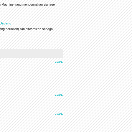
ng Machine yang menggunakan signage
a Jepang
ang berkelanjutan diresmikan sebagai
24/11/10
24/11/10
24/11/10