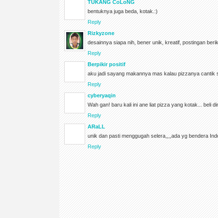
TUKANG CoLoNG
bentuknya juga beda, kotak.:)
Reply
Rizkyzone
desainnya siapa nih, bener unik, kreatif, postingan ber
Reply
Berpikir positif
aku jadi sayang makannya mas kalau pizzanya cantik se
Reply
cyberyaqin
Wah gan! baru kali ini ane liat pizza yang kotak... beli
Reply
ARaLL
unik dan pasti menggugah selera,,,,ada yg bendera Ind
Reply