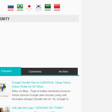
UNITY
Populars
Comments
Archive
Google Doodle Hari ini (19/5/2014): Ulang Tahun
Kubus Rubik Ke 40 Tahun
Boku no Blog - Pagi ini ketika membuka browser
mesin pencari Google ada sesuatu yang unik
berkaitan dengan Doodle hari ini. Ya, Google D...
Lirik dan Arti Lagu " KOKORO NO TOMO "