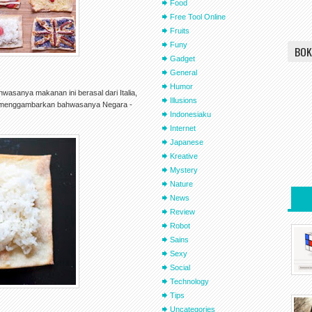
Food
Free Tool Online
Fruits
Funy
BOK
Gadget
General
Humor
asanya makanan ini berasal dari Italia,
Illusions
g menggambarkan bahwasanya Negara -
Indonesiaku
Internet
Japanese
Kreative
Mystery
Nature
News
Review
Robot
Sains
Sexy
Social
Technology
Tips
Uncategories