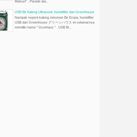
Matsuri” . Parade ata...
USB Bir Kaleng Ultrasonic humidifier dari Greenhouse
Nampak seperti kaleng minuman Bir Eropa, humidifier
USB dari Greenhouse グリーンハウス ini sebenarnya
memiliki nama " Grunhaus " . USB Bi...