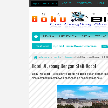
ABOUT
CONTENTS
MENU
August 7, 2026
17:26:26
NEWS
LIFE STYLE
ART
TECHNO
ba, Jepang
Layanan Google, Gmail Hari ini Down Bersamaan
Latest News
Go
1:54 PM
1:44 PM
»
Japanese
»
Robot
»
Technology
»
Hotel Di Jepang Dengan Staff R
Hotel Di Jepang Dengan Staff Robot
Boku no Blog
- Sebelumnya
Boku no Blog
sudah pernah mem
bisa membantu membawa koper Anda ke dalam kamar hotel.