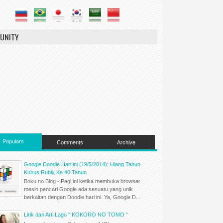
UNITY
Populars
Comments
Archive
Google Doodle Hari ini (19/5/2014): Ulang Tahun
Kubus Rubik Ke 40 Tahun
Boku no Blog - Pagi ini ketika membuka browser
mesin pencari Google ada sesuatu yang unik
berkaitan dengan Doodle hari ini. Ya, Google D...
Lirik dan Arti Lagu " KOKORO NO TOMO "