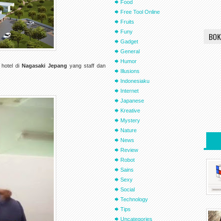
Food
Free Tool Online
Fruits
Funy
BOK
Gadget
General
Humor
 hotel di
Nagasaki Jepang
yang staff dan
Illusions
Indonesiaku
Internet
Japanese
Kreative
Mystery
Nature
News
Review
Robot
Sains
Sexy
Social
Technology
Tips
Uncategories