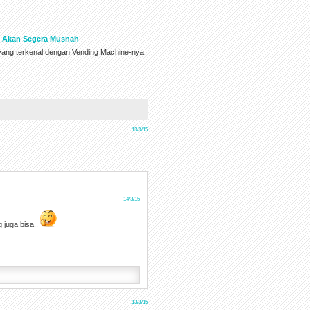
g Akan Segera Musnah
yang terkenal dengan Vending Machine-nya.
13/3/15
14/3/15
 juga bisa..
13/3/15