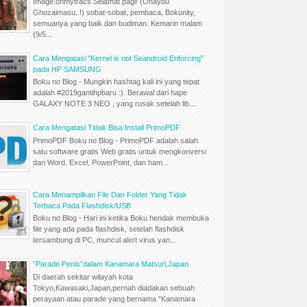
Image:ohmytracs Selamat pagi! (Ohayou
Ghozaimasu..!) sobat-sobat, pembaca, Bokunity,
semuanya yang baik dan budiman. Kemarin malam
(9/5...
Cara Mengatasi "Kernel is not Seandroid Enforcing"
pada HP SAMSUNG
Boku no Blog - Mungkin hashtag kali ini yang tepat
adalah #2019gantihpbaru :). Berawal dari hape
GALAXY NOTE 3 NEO , yang rusak setelah lib...
Cara Mengatasi Tidak Bisa Install PrimoPDF
PrimoPDF Boku no Blog - PrimoPDF adalah salah
satu software gratis Web gratis untuk mengkonversi
dari Word, Excel, PowerPoint, dan ham...
Cara Menampilkan File Dan Folder Yang Tidak
Terbaca Pada Flashdisk/USB
Boku no Blog - Hari ini ketika Boku hendak membuka
file yang ada pada flashdisk, setelah flashdisk
tersambung di PC, muncul alert virus yan...
“Parade Penis”dalam Kanamara Matsuri,Japan
Di daerah sekitar wilayah kota
Tokyo,Kawasaki,Japan,pernah diadakan sebuah
perayaan atau parade yang bernama “Kanamara