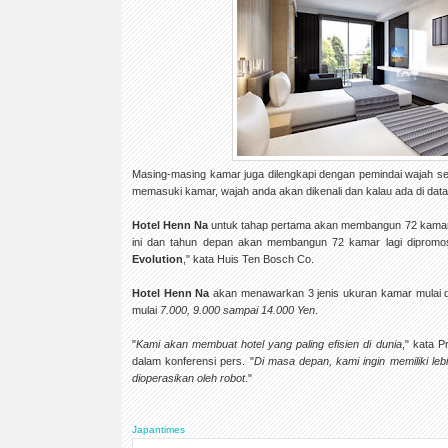
Masing-masing kamar juga dilengkapi dengan pemindai wajah se
memasuki kamar, wajah anda akan dikenali dan kalau ada di da
Hotel Henn Na
untuk tahap pertama akan membangun 72 kamar y
ini dan tahun depan akan membangun 72 kamar lagi dipromo
Evolution
," kata Huis Ten Bosch Co.
Hotel Henn Na
akan menawarkan 3 jenis ukuran kamar mulai 
mulai
7.000, 9.000 sampai 14.000 Yen
.
"
Kami akan membuat hotel yang paling efisien di dunia
," kata 
dalam konferensi pers. "
Di masa depan, kami ingin memiliki leb
dioperasikan oleh robot
."
Japantimes