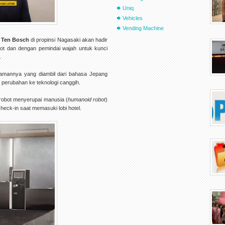
Uniq
Vehicles
Vending Machine
 Ten Bosch
di propinsi Nagasaki akan hadir
ot dan dengan pemindai wajah untuk kunci
.
namannya yang diambil dari bahasa Jepang
 perubahan ke teknologi canggih.
robot menyerupai manusia (
humanoid robot
)
eck-in saat memasuki lobi hotel.