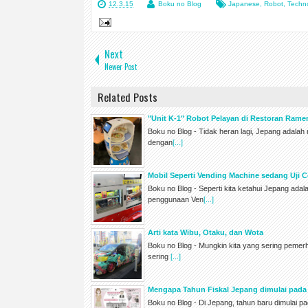
12.3.15
Boku no Blog
Japanese
,
Robot
,
Techn
Next
Newer Post
Related Posts
"Unit K-1" Robot Pelayan di Restoran Ram
Boku no Blog - Tidak heran lagi, Jepang adala
dengan
[...]
Mobil Seperti Vending Machine sedang Uji C
Boku no Blog - Seperti kita ketahui Jepang ada
penggunaan Ven
[...]
Arti kata Wibu, Otaku, dan Wota
Boku no Blog - Mungkin kita yang sering pemerh
sering
[...]
Mengapa Tahun Fiskal Jepang dimulai pada 
Boku no Blog - Di Jepang, tahun baru dimulai p