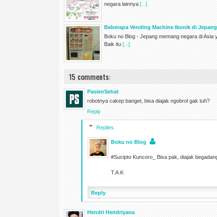
negara lainnya
[...]
Beberapa Vending Machine Ikonik di Jepan
Boku no Blog - Jepang memang negara di Asia 
Baik itu
[...]
15 comments:
PasienSehat
robotnya cakep banget, bisa diajak ngobrol gak tuh?
Reply
Replies
Boku no Blog
#Sucipto Kuncoro_ Bisa pak, diajak begadang
T.A.K
Reply
Hendri Hendriyana