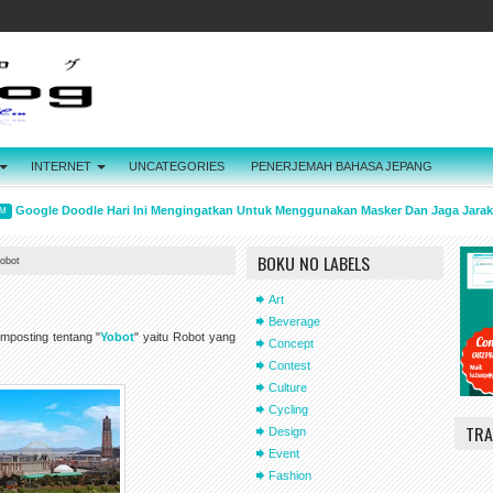
INTERNET
UNCATEGORIES
PENERJEMAH BAHASA JEPANG
ogle Doodle Hari Ini Mengingatkan Untuk Menggunakan Masker Dan Jaga Jarak
BOKU NO LABELS
obot
Art
Beverage
posting tentang "
Yobot
" yaitu Robot yang
Concept
Contest
Culture
Cycling
TRA
Design
Event
Fashion