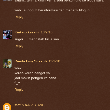
salam.. terima kasih kerna sudi berkunjung ke blogs saya..
wah.. sungguh berinformasi dan menarik blog ini..
Reply
Kintaro kazami
13/2/10
sugoi..... mangstab lulus san
Reply
Riesta Emy Susanti
13/2/10
wow....
keren-keren banget ya...
jadi makin pengen ke sana...
^_^
Reply
Metin NA
21/1/20