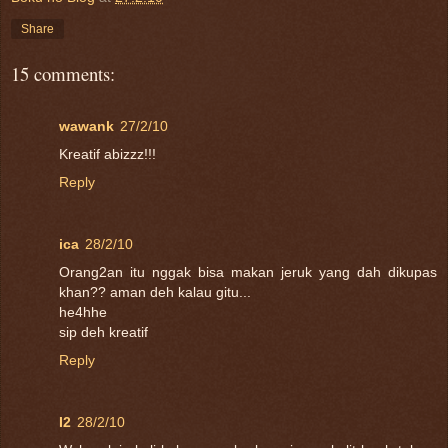
Share
15 comments:
wawank
27/2/10
Kreatif abizzz!!!
Reply
ica
28/2/10
Orang2an itu nggak bisa makan jeruk yang dah dikupas
khan?? aman deh kalau gitu...
he4hhe
sip deh kreatif
Reply
I2
28/2/10