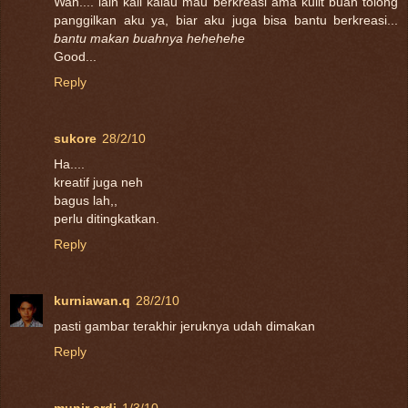
Wah.... lain kali kalau mau berkreasi ama kulit buah tolong
panggilkan aku ya, biar aku juga bisa bantu berkreasi...
bantu makan buahnya hehehehe
Good...
Reply
sukore
28/2/10
Ha....
kreatif juga neh
bagus lah,,
perlu ditingkatkan.
Reply
kurniawan.q
28/2/10
pasti gambar terakhir jeruknya udah dimakan
Reply
munir ardi
1/3/10