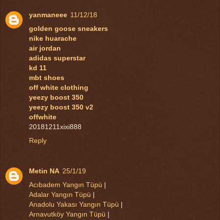
yanmaneee
11/12/18
golden goose sneakers
nike huarache
air jordan
adidas superstar
kd 11
mbt shoes
off white clothing
yeezy boost 350
yeezy boost 350 v2
offwhite
20181211xixi888
Reply
Metin NA
25/1/19
Acıbadem Yangın Tüpü
|
Adalar Yangın Tüpü
|
Anadolu Yakası Yangın Tüpü
|
Arnavutköy Yangın Tüpü
|