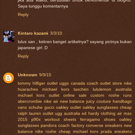
Saya tunggu komentarnya
Reply
Kintaro kazami
3/3/10
lulus san , kekren banget artikelnya? sayang pictnya bukan
japanese girl :D
Reply
Unknown
9/9/15
tommy hilfiger outlet
uggs canada
coach outlet store
nike
huaraches
michael kors taschen
lululemon australia
michael kors outlet online sale
custom roshe runs
abercrombie
nike air
new balance
juicy couture handbags
vans schuhe
gucci
oakley outlet
oakley sunglasses cheap
ralph lauren outlet
ugg australia
ed hardy clothing
air max
2015
p90x workout sheets
ferragamo shoes
oakley
sunglasses
pandora
coach factory
converse sneakers
new
balance
nike roshe
cheap michael kors
prada sneakers