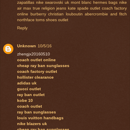
zapatillas nike
swarovski uk
mont blanc
hermes bags
nike
air max
true religion jeans
kate spade outlet
coach factory
online
burberry
christian louboutin
abercrombie and fitch
northface
toms shoes outlet
Reply
Unknown
10/5/16
zhengjx20160510
coach outlet online
cheap ray ban sunglasses
coach factory outlet
hollister clearance
adidas uk
gucci outlet
ray ban outlet
kobe 10
coach outlet
ray ban sunglasses
louis vuitton handbags
nike blazers uk
cheap ray ban sunglasses