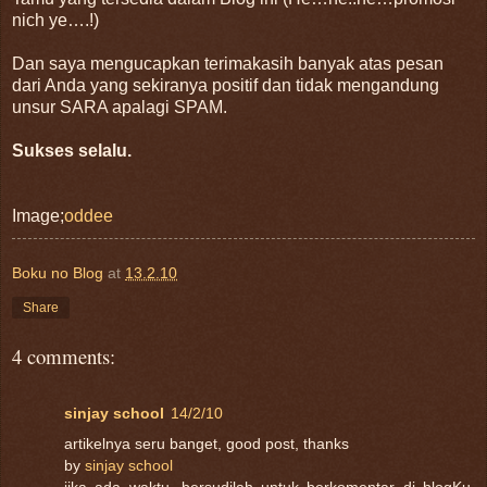
nich ye….!)
Dan saya mengucapkan terimakasih banyak atas pesan
dari Anda yang sekiranya positif dan tidak mengandung
unsur SARA apalagi SPAM.
Sukses selalu.
Image;
oddee
Boku no Blog
at
13.2.10
Share
4 comments:
sinjay school
14/2/10
artikelnya seru banget, good post, thanks
by
sinjay school
jika ada waktu, bersudilah untuk berkomentar di blogKu.