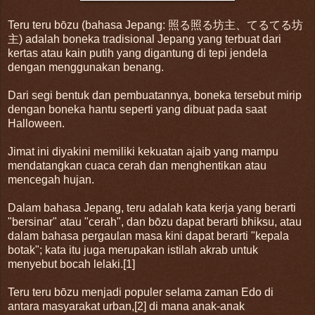
Teru teru bōzu (bahasa Jepang: 照る照る坊主、てるてる坊
主) adalah boneka tradisional Jepang yang terbuat dari
kertas atau kain putih yang digantung di tepi jendela
dengan menggunakan benang.
Dari segi bentuk dan pembuatannya, boneka tersebut mirip
dengan boneka hantu seperti yang dibuat pada saat
Halloween.
Jimat ini diyakini memiliki kekuatan ajaib yang mampu
mendatangkan cuaca cerah dan menghentikan atau
mencegah hujan.
Dalam bahasa Jepang, teru adalah kata kerja yang berarti
"bersinar" atau "cerah", dan bōzu dapat berarti bhiksu, atau
dalam bahasa pergaulan masa kini dapat berarti "kepala
botak"; kata itu juga merupakan istilah akrab untuk
menyebut bocah lelaki.[1]
Teru teru bōzu menjadi populer selama zaman Edo di
antara masyarakat urban,[2] di mana anak-anak