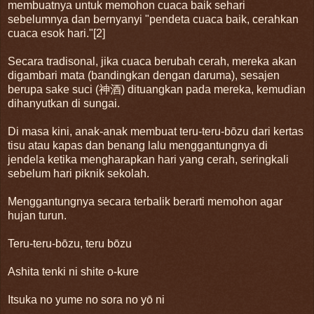
membuatnya untuk memohon cuaca baik sehari
sebelumnya dan bernyanyi "pendeta cuaca baik, cerahkan
cuaca esok hari."[2]
Secara tradisonal, jika cuaca berubah cerah, mereka akan
digambari mata (bandingkan dengan daruma), sesajen
berupa sake suci (神酒) dituangkan pada mereka, kemudian
dihanyutkan di sungai.
Di masa kini, anak-anak membuat teru-teru-bōzu dari kertas
tisu atau kapas dan benang lalu menggantungnya di
jendela ketika mengharapkan hari yang cerah, seringkali
sebelum hari piknik sekolah.
Menggantungnya secara terbalik berarti memohon agar
hujan turun.
Teru-teru-bōzu, teru bōzu
Ashita tenki ni shite o-kure
Itsuka no yume no sora no yō ni