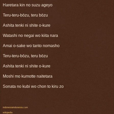
Haretara kin no suzu ageyo
Teru-teru-bōzu, teru bōzu
Ashita tenki ni shite o-kure
Watashi no negai wo kiita nara
Amai o-sake wo tanto nomasho
Teru-teru-bōzu, teru bōzu
Ashita tenki ni shite o-kure
Moshi mo kumotte naitetara
Sonata no kubi wo chon to kiru zo
indonesiaindonesia.com
wikipedia