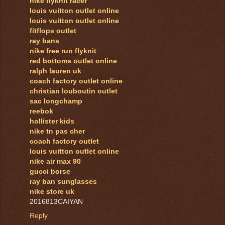
nike flyknit racer
louis vuitton outlet online
louis vuitton outlet online
fitflops outlet
ray bans
nike free run flyknit
red bottoms outlet online
ralph lauren uk
coach factory outlet online
christian louboutin outlet
sac longchamp
reebok
hollister kids
nike tn pas cher
coach factory outlet
louis vuitton outlet online
nike air max 90
gucci borse
ray ban sunglasses
nike store uk
2016813CAIYAN
Reply