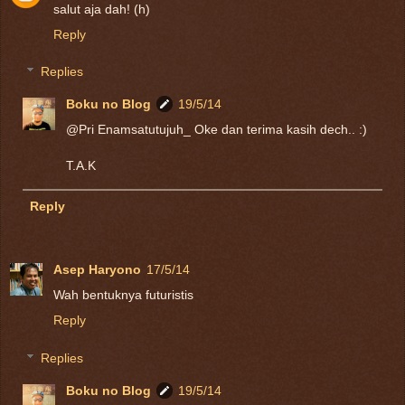
salut aja dah! (h)
Reply
Replies
Boku no Blog
19/5/14
@Pri Enamsatutujuh_ Oke dan terima kasih dech.. :)
T.A.K
Reply
Asep Haryono
17/5/14
Wah bentuknya futuristis
Reply
Replies
Boku no Blog
19/5/14