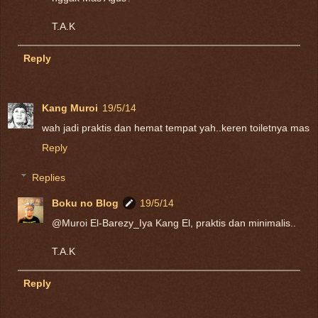
T.A.K
Reply
Kang Muroi
19/5/14
wah jadi praktis dan hemat tempat yah..keren toiletnya mas
Reply
Replies
Boku no Blog
19/5/14
@Muroi El-Barezy_Iya Kang El, praktis dan minimalis..
T.A.K
Reply