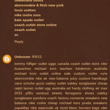
timberland boots
abercrombie & fitch new york
louis vuitton
nike roshe runs
kate spade outlet
coach outlet store online
coach outlet
as
Reply
Unknown
9/9/15
tommy hilfiger outlet
uggs canada
coach outlet store
nike
huaraches
michael kors taschen
lululemon australia
michael kors outlet online sale
custom roshe runs
abercrombie
nike air
new balance
juicy couture handbags
vans schuhe
gucci
oakley outlet
oakley sunglasses cheap
ralph lauren outlet
ugg australia
ed hardy clothing
air max
2015
p90x workout sheets
ferragamo shoes
oakley
sunglasses
pandora
coach factory
converse sneakers
new
balance
nike roshe
cheap michael kors
prada sneakers
zapatillas nike
swarovski uk
mont blanc
hermes bags
nike