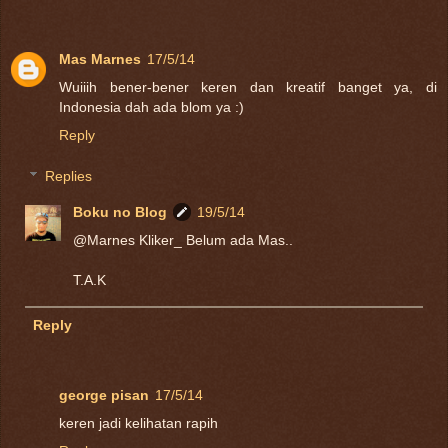
Mas Marnes
17/5/14
Wuiiih bener-bener keren dan kreatif banget ya, di
Indonesia dah ada blom ya :)
Reply
Replies
Boku no Blog
19/5/14
@Marnes Kliker_ Belum ada Mas..
T.A.K
Reply
george pisan
17/5/14
keren jadi kelihatan rapih