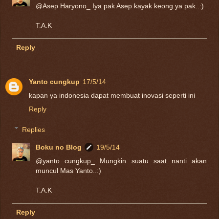
@Asep Haryono_ Iya pak Asep kayak keong ya pak..:)
T.A.K
Reply
Yanto cungkup
17/5/14
kapan ya indonesia dapat membuat inovasi seperti ini
Reply
Replies
Boku no Blog
19/5/14
@yanto cungkup_ Mungkin suatu saat nanti akan
muncul Mas Yanto..:)
T.A.K
Reply