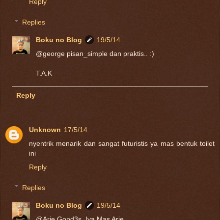
Reply
Replies
Boku no Blog
19/5/14
@george pisan_simple dan praktis.. :)
T.A.K
Reply
Unknown
17/5/14
nyentrik menarik dan sangat futuristis ya mas bentuk toilet
ini
Reply
Replies
Boku no Blog
19/5/14
@Arie Gond3s_Iya Mas Arie..