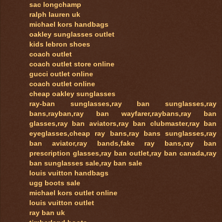
sac longchamp
ralph lauren uk
michael kors handbags
oakley sunglasses outlet
kids lebron shoes
coach outlet
coach outlet store online
gucci outlet online
coach outlet online
cheap oakley sunglasses
ray-ban sunglasses,ray ban sunglasses,ray
bans,rayban,ray ban wayfarer,raybans,ray ban
glasses,ray ban aviators,ray ban clubmaster,ray ban
eyeglasses,cheap ray bans,ray bans sunglasses,ray
ban aviator,ray bands,fake ray bans,ray ban
prescription glasses,ray ban outlet,ray ban canada,ray
ban sunglasses sale,ray ban sale
louis vuitton handbags
ugg boots sale
michael kors outlet online
louis vuitton outlet
ray ban uk