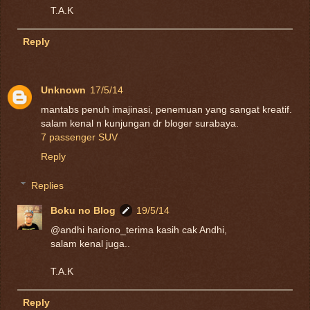
T.A.K
Reply
Unknown
17/5/14
mantabs penuh imajinasi, penemuan yang sangat kreatif.
salam kenal n kunjungan dr bloger surabaya.
7 passenger SUV
Reply
Replies
Boku no Blog
19/5/14
@andhi hariono_terima kasih cak Andhi,
salam kenal juga..
T.A.K
Reply