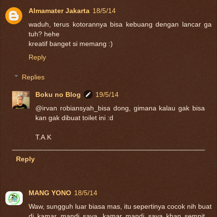
Almamater Jakarta
18/5/14
waduh, terus kotorannya bisa kebuang dengan lancar ga
tuh? hehe
kreatif banget si memang :)
Reply
Replies
Boku no Blog
19/5/14
@irvan robiansyah_bisa dong, gimana kalau gak bisa
kan gak dibuat toilet ini :d
T.A.K
Reply
MANG YONO
18/5/14
Waw, sungguh luar biasa mas, itu sepertinya cocok nih buat
di kamar mandi saya, kamar mandi saya khan sempit…