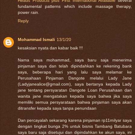
Heads Products plus First International Available
several
fundamental patterns which include massage therapy,
power rain.
Reply
Mohammad Ismali
13/1/20
kesaksian nyata dan kabar baik !!!
Nama saya mohammad, saya baru saja menerima
pinjaman saya dan telah dipindahkan ke rekening bank
saya, beberapa hari yang lalu saya melamar ke
Perusahaan Pinjaman Dangote melalui Lady Jane
(Ladyjanealice@gmail.com), saya bertanya kepada Lady
jane tentang persyaratan Dangote Loan Perusahaan dan
wanita jane mengatakan kepada saya bahwa jika saya
memiliki semua persyarataan bahwa pinjaman saya akan
ditransfer kepada saya tanpa penundaan
Dan percayalah sekarang karena pinjaman rp11milyar saya
dengan tingkat bunga 2% untuk bisnis Tambang Batubara
saya baru saja disetujui dan dipindahkan ke akun saya, ini