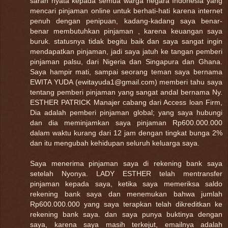
saran nyata kepada semua warga negara Indonesia yang
mencari pinjaman online untuk berhati-hati karena internet
penuh dengan penipuan, kadang-kadang saya benar-
benar membutuhkan pinjaman , karena keuangan saya
buruk. statusnya tidak begitu baik dan saya sangat ingin
mendapatkan pinjaman, jadi saya jatuh ke tangan pemberi
pinjaman palsu, dari Nigeria dan Singapura dan Ghana.
Saya hampir mati, sampai seorang teman saya bernama
EWITA YUDA (ewitayuda1@gmail.com) memberi tahu saya
tentang pemberi pinjaman yang sangat andal bernama Ny.
ESTHER PATRICK Manajer cabang dari Access loan Firm,
Dia adalah pemberi pinjaman global; yang saya hubungi
dan dia meminjamkan saya pinjaman Rp600.000.000
dalam waktu kurang dari 12 jam dengan tingkat bunga 2%
dan itu mengubah kehidupan seluruh keluarga saya.
Saya menerima pinjaman saya di rekening bank saya
setelah Nyonya. LADY ESTHER telah mentransfer
pinjaman kepada saya, ketika saya memeriksa saldo
rekening bank saya dan menemukan bahwa jumlah
Rp600.000.000 yang saya terapkan telah dikreditkan ke
rekening bank saya. dan saya punya buktinya dengan
saya, karena saya masih terkejut, emailnya adalah