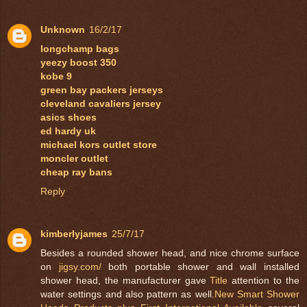
Unknown
16/2/17
longchamp bags
yeezy boost 350
kobe 9
green bay packers jerseys
cleveland cavaliers jersey
asics shoes
ed hardy uk
michael kors outlet store
moncler outlet
cheap ray bans
Reply
kimberlyjames
25/7/17
Besides a rounded shower head, and nice chrome surface
on
jigsy.com/
both portable shower and wall installed
shower head, the manufacturer gave
Title
attention to the
water settings and also pattern as well.
New Smart Shower