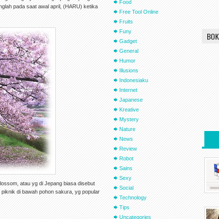
Food
lah pada saat awal april, (HARU) ketika
Free Tool Online
Fruits
Funy
BOK
Gadget
General
Humor
Illusions
Indonesiaku
Internet
Japanese
Kreative
Mystery
Nature
News
Review
Robot
Sains
Sexy
lossom, atau yg di Jepang biasa disebut
Social
a piknik di bawah pohon sakura, yg popular
Technology
Tips
Uncategories