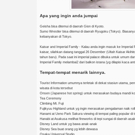
Apa yang ingin anda jumpai
Geisha bisa ditemui di daerah Gion di Kyoto.
Sumo Wrestler bisa ditemui di daerah Ryugoku (Tokyo). Biasanya
kebanyakan di Tokyo.
Kaisar and Imperial Family - Kalau anda ingin masuk ke Imperial 
kaisar, silahkan datang tanggal 26 Desember (Ultah Kaisar Akihito
tahun baru). Pada saat ini imperial palace dibuka untuk umum d
Imperial Family melambai2 dari balkon istana (yg dilapisi kaca anti
Tempat-tempat menarik lainnya.
Tourist Information umumnya terletak di dekat stasiun utama, pe
wisata di kota tersebut
Onsen (Japanese hot spring) untuk merasakan budaya mandi k
Tea Ceremony
Climbing Mt. Fuji
Fujikyuu Highland untuk yg ingin merasakan pengalaman naik rolle
Hanami at Ueno Park Sakura viewing di tempat paling popular di
Hanabi at Asakusa melihat fireworks di tepi sungai di daerah asa
Disney Land untuk yg bawa anak-anak
Disney Sea buat orang yg lebih dewasa
Osaka Universal Studio