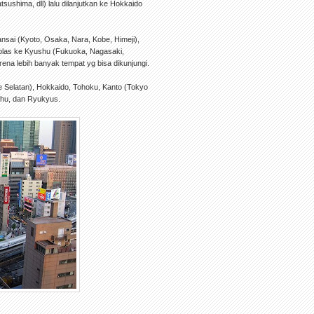
sushima, dll) lalu dilanjutkan ke Hokkaido
nsai (Kyoto, Osaka, Nara, Kobe, Himeji),
ablas ke Kyushu (Fukuoka, Nagasaki,
arena lebih banyak tempat yg bisa dikunjungi.
ke Selatan), Hokkaido, Tohoku, Kanto (Tokyo
shu, dan Ryukyus.