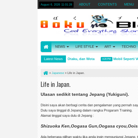
ABOUT
CONTENTS
MENU
August 6, 2026
11:01:29
NEWS
LIFE STYLE
ART
TECHNO
Arti kata Wibu, Otaku, dan Wota
Latest News
Mobil Seperti Vendi
4:31 PM
4:20 PM
»
Japanese
»
Life in Japan.
Life in Japan.
Ulasan sedikit tentang Jepang (Yukiguni).
Disini saya akan berbagi cerita dan pengalaman yang pernah saya
Dulu saya tinggal di Jepang dalam rangka Progaram Training.
Alamat tinggal saya dulu di Jepang :
Shizuoka Ken,Oogasa Gun,Oogasa cyou,Oois
Ada beberapa pilihan waktu jika anda ingin mengunjungi Jepang, 