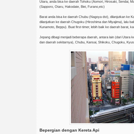
Utara, anda bisa ke daerah Tohoku (Aomori, Hirosaki, Sendai, Mat
(Sapporo, Otaru, Hakodate, Biei, Furano,etc)
Barat anda bisa ke daerah Chubu (Nagoya dst), dilanjutkan ke Ka
dilanjutkan ke daerah Chugoku (Hiroshima dan Miyajima), lalu b
Kunamoto, Beppu). Buat first-timer, lebih baik ke daerah barat, k
Jepang dibagi menjadi beberapa daerah, antara lain (dari Utara 
dan daerah sekitarnya), Chubu, Kansai, Shikoku, Chugoku, Kyu
Bepergian dengan Kereta Api