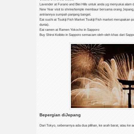
Lavender at Furano and Biei Hills untuk anda yg menyukai alam 
New Year visit to shrine/temple membaur bersama orang Jepang, 
antriannya sumpah panjang banget.
Eat sushi at Tsukiji Fish Market Tsukiji Fish market merupakan p
dunia).
Eat ramen at Ramen Yokocho in Sapporo
Buy Shiroi Koibito in Sapporo semacam oleh-oleh khas dari Sappo
Bepergian diJepang
Dari Tokyo, sebenarnya ada dua pilihan, ke arah barat, atau ke a