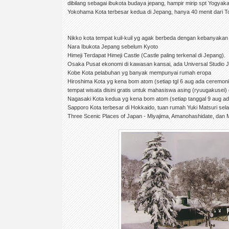
dibilang sebagai ibukota budaya jepang, hampir mirip spt Yogyaka
Yokohama Kota terbesar kedua di Jepang, hanya 40 menit dari T
Nikko kota tempat kuil-kuil yg agak berbeda dengan kebanyakan k
Nara Ibukota Jepang sebelum Kyoto
Himeji Terdapat Himeji Castle (Castle paling terkenal di Jepang).
Osaka Pusat ekonomi di kawasan kansai, ada Universal Studio 
Kobe Kota pelabuhan yg banyak mempunyai rumah eropa
Hiroshima Kota yg kena bom atom (setiap tgl 6 aug ada ceremon
tempat wisata disini gratis untuk mahasiswa asing (ryuugakusei) 
Nagasaki Kota kedua yg kena bom atom (setiap tanggal 9 aug a
Sapporo Kota terbesar di Hokkaido, tuan rumah Yuki Matsuri sel
Three Scenic Places of Japan - Miyajima, Amanohashidate, dan