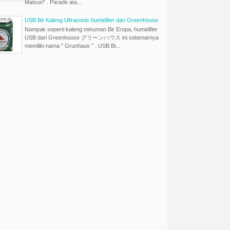
Matsuri” . Parade ata...
USB Bir Kaleng Ultrasonic humidifier dari Greenhouse
Nampak seperti kaleng minuman Bir Eropa, humidifier
USB dari Greenhouse グリーンハウス ini sebenarnya
memiliki nama " Grunhaus " . USB Bi...