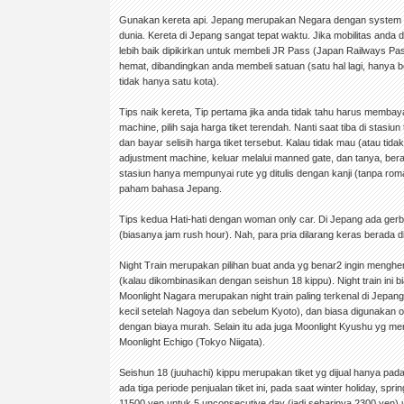
Gunakan kereta api. Jepang merupakan Negara dengan system ke
dunia. Kereta di Jepang sangat tepat waktu. Jika mobilitas anda di
lebih baik dipikirkan untuk membeli JR Pass (Japan Railways Pa
hemat, dibandingkan anda membeli satuan (satu hal lagi, hanya 
tidak hanya satu kota).
Tips naik kereta, Tip pertama jika anda tidak tahu harus membay
machine, pilih saja harga tiket terendah. Nanti saat tiba di stasiu
dan bayar selisih harga tiket tersebut. Kalau tidak mau (atau ti
adjustment machine, keluar melalui manned gate, dan tanya, ber
stasiun hanya mempunyai rute yg ditulis dengan kanji (tanpa romaj
paham bahasa Jepang.
Tips kedua Hati-hati dengan woman only car. Di Jepang ada gerb
(biasanya jam rush hour). Nah, para pria dilarang keras berada di
Night Train merupakan pilihan buat anda yg benar2 ingin mengh
(kalau dikombinasikan dengan seishun 18 kippu). Night train ini b
Moonlight Nagara merupakan night train paling terkenal di Jepan
kecil setelah Nagoya dan sebelum Kyoto), dan biasa digunakan 
dengan biaya murah. Selain itu ada juga Moonlight Kyushu yg 
Moonlight Echigo (Tokyo Niigata).
Seishun 18 (juuhachi) kippu merupakan tiket yg dijual hanya pad
ada tiga periode penjualan tiket ini, pada saat winter holiday, sp
11500 yen untuk 5 unconsecutive day (jadi seharinya 2300 yen) 