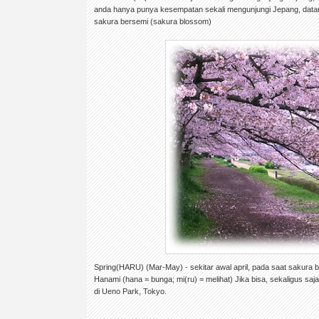
anda hanya punya kesempatan sekali mengunjungi Jepang, datang
sakura bersemi (sakura blossom)
Spring(HARU) (Mar-May) - sekitar awal april, pada saat sakura b
Hanami (hana = bunga; mi(ru) = melihat) Jika bisa, sekaligus saj
di Ueno Park, Tokyo.