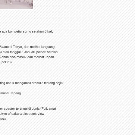
 ada kompetisi sumo setahun 6 kali,
Palace di Tokyo, dan melihat langsung
) atau tanggal 2 Januari (sehari setelah
an anda bisa masuk dan melihat Japan
-peluru).
nting untuk mengambil brosur2 tentang objek
omunal Jepang.
r coaster tertinggi di dunia (Fujiyama)
 tokyo u/ sakura blossoms view
kusa.