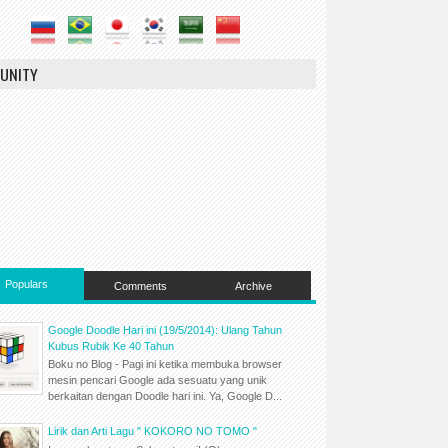
UNITY
Populars
Comments
Archive
Google Doodle Hari ini (19/5/2014): Ulang Tahun
Kubus Rubik Ke 40 Tahun
Boku no Blog - Pagi ini ketika membuka browser
mesin pencari Google ada sesuatu yang unik
berkaitan dengan Doodle hari ini. Ya, Google D...
Lirik dan Arti Lagu " KOKORO NO TOMO "