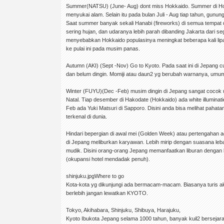
Summer(NATSU) (June- Aug) dont miss Hokkaido. Summer di Ho
menyukai alam. Selain itu pada bulan Juli - Aug tiap tahun, gunung
Saat summer banyak sekali Hanabi (fireworks) di semua tempat 
sering hujan, dan udaranya lebih parah dibanding Jakarta dari s
menyebabkan Hokkaido populasinya meningkat beberapa kali lipa
ke pulai ini pada musim panas.
Autumn (AKI) (Sept -Nov) Go to Kyoto. Pada saat ini di Jepang 
dan belum dingin. Momiji atau daun2 yg berubah warnanya, umu
Winter (FUYU)(Dec -Feb) musim dingin di Jepang sangat cocok
Natal. Tiap desember di Hakodate (Hokkaido) ada white illuminatio
Feb ada Yuki Matsuri di Sapporo. Disini anda bisa melihat pahat
terkenal di dunia.
Hindari bepergian di awal mei (Golden Week) atau pertengahan ag
di Jepang meliburkan karyawan. Lebih mirip dengan suasana leba
mudik. Disini orang-orang Jepang memanfaatkan liburan dengan b
(okupansi hotel mendadak penuh).
shinjuku.jpgWhere to go
Kota-kota yg dikunjungi ada bermacam-macam. Biasanya turis ak
berlebih jangan lewatkan KYOTO.
Tokyo, Akihabara, Shinjuku, Shibuya, Harajuku,
Kyoto Ibukota Jepang selama 1000 tahun, banyak kuil2 bersejarah