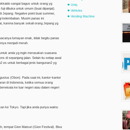
kkaido sangat bagus untuk orang yg
Uniq
 fuji dibuka untuk umum (buat dipanjat).
Vehicles
di Jepang. Negative point buat summer,
Vending Machine
egi kelembaban. Musim panas ini
t, karena banyak sekali orang Jepang yg
cuacanya lumayan enak, tidak begitu panas
mnya menjadi merah.
 untuk anda yg ingin merasakan suasana
ns di sepanjang jalan. Selain itu setiap awal
an2 es untuk berbagai jenis bangunan2 yg
ustus (Obon). Pada saat ini, kantor-kantor
ran di Indonesia, ketika semua orang
erwisata ke luar negeri atau dalam negeri
an ke Tokyo. Tapi jika anda punya waktu
, tempat Gion Matsuri (Gion Festival). Bisa