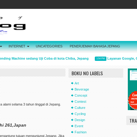
INTERNET
UNCATEGORIES
PENERJEMAH BAHASA JEPANG
ng Machine sedang Uji Coba di kota Chiba, Jepang
Layanan Google, Gmail
1:54 PM
BOKU NO LABELS
Art
Beverage
Concept
Contest
 alami selama 3 tahun tinggal di Jepang.
Culture
Cycling
TRA
Design
hi 261,Japan
Event
Fashion
tergantung tujuan mengunjungi Jepang. Jika