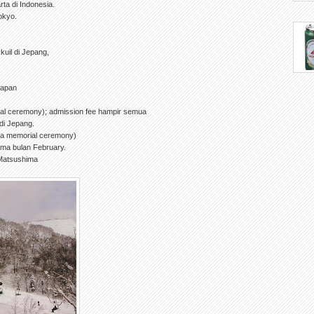
rta di Indonesia.
okyo.
uil di Jepang,
Japan
ial ceremony); admission fee hampir semua
di Jepang.
da memorial ceremony)
ama bulan February.
 Matsushima