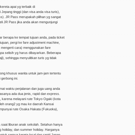
reta apai yg terbaik di
 Jepang tinggi (dan visa anda visa turis),
ss). JR Pass merupakah pilihan yg sangat
beli JR Pass jika anda akan mengunjungi
ar berapa ke tempat tujuan anda, pada ticket
n tujuan, pergi ke fare adjustment machine,
dak mengerti cara) menggunakan fare
apa selisih yg harus dibayarkan. Beberapa
i), sehingga menyulitkan turis yg tidak
ong khusus wanita untuk jam-jam tertentu
 gerbong ini.
emat waktu perjalanan dan juga uang anda
iasanya ada dua jenis, rapid dan express.
g, karena melayani rute Tokyo Ogaki (kota
oleh orang2 yg mau ke daerah Kansai
mempunyai rute Osaka Hakata (Fukuoka),
a saat liburan anak sekolah. Setahun hanya
ring holiday, dan summer holiday. Harganya
untuk semua kereta local dan rapid Japan