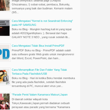
Image:ohmytracs Selamat pagi! (Ohayou
Ghozaimasu..!) sobat-sobat, pembaca, Bokunity,
semuanya yang baik dan budiman. Kemarin malam
(9/5...
Cara Mengatasi "Kernel is not Seandroid Enforcing"
pada HP SAMSUNG
Boku no Blog - Mungkin hashtag kali ini yang tepat
adalah #2019gantihpbaru :). Berawal dari hape
GALAXY NOTE 3 NEO , yang rusak setelah lib...
Cara Mengatasi Tidak Bisa Install PrimoPDF
PrimoPDF Boku no Blog - PrimoPDF adalah salah
satu software gratis Web gratis untuk mengkonversi
dari Word, Excel, PowerPoint, dan ham...
Cara Menampilkan File Dan Folder Yang Tidak
Terbaca Pada Flashdisk/USB
Boku no Blog - Hari ini ketika Boku hendak membuka
file yang ada pada flashdisk, setelah flashdisk
tersambung di PC, muncul alert virus yan...
“Parade Penis”dalam Kanamara Matsuri,Japan
Di daerah sekitar wilayah kota
Tokyo,Kawasaki,Japan,pernah diadakan sebuah
perayaan atau parade yang bernama “Kanamara