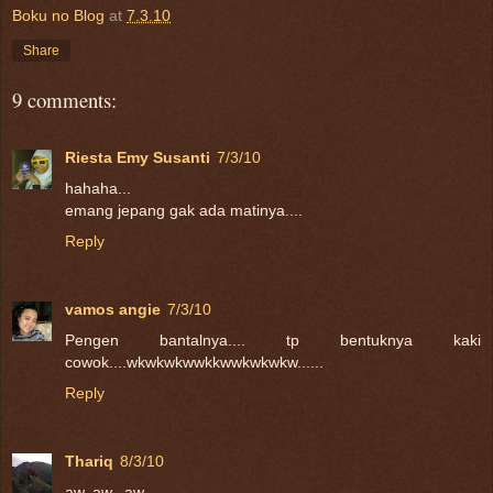
Boku no Blog
at
7.3.10
Share
9 comments:
Riesta Emy Susanti
7/3/10
hahaha...
emang jepang gak ada matinya....
Reply
vamos angie
7/3/10
Pengen bantalnya.... tp bentuknya kaki
cowok....wkwkwkwwkkwwkwkwkw......
Reply
Thariq
8/3/10
aw..aw...aw.....