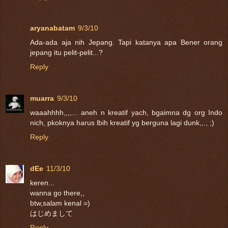
aryanabatam
9/3/10
Ada-ada aja nih Jepang. Tapi katanya apa Bener orang
jepang itu pelit-pelit...?
Reply
muarra
9/3/10
waaahhhh,,,,... aneh n kreatif yach, bgaimna dg org Indo
nich, pkoknya harus lbih kreatif yg berguna lagi dunk,,., ;)
Reply
dEe
11/3/10
keren...
wanna go there,,
btw,salam kenal =)
はじめまして
Reply