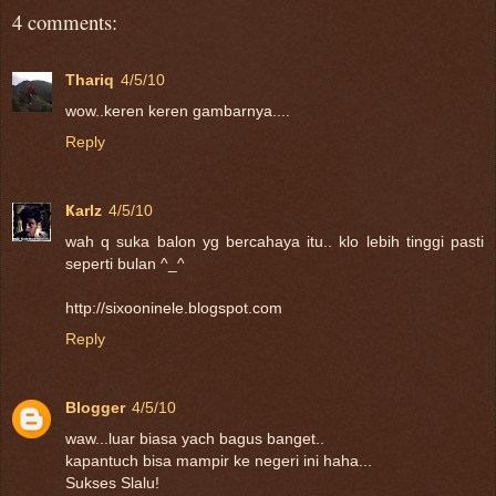
4 comments:
Thariq
4/5/10
wow..keren keren gambarnya....
Reply
Ҝarlz
4/5/10
wah q suka balon yg bercahaya itu.. klo lebih tinggi pasti
seperti bulan ^_^
http://sixooninele.blogspot.com
Reply
Blogger
4/5/10
waw...luar biasa yach bagus banget..
kapantuch bisa mampir ke negeri ini haha...
Sukses Slalu!