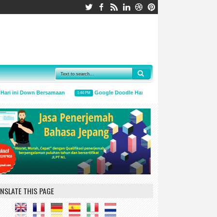
i ini Down Bersamaan
Google Doodle Hari Ini Mengingatkan Untuk Mengg
1:44 PM
NSLATE THIS PAGE