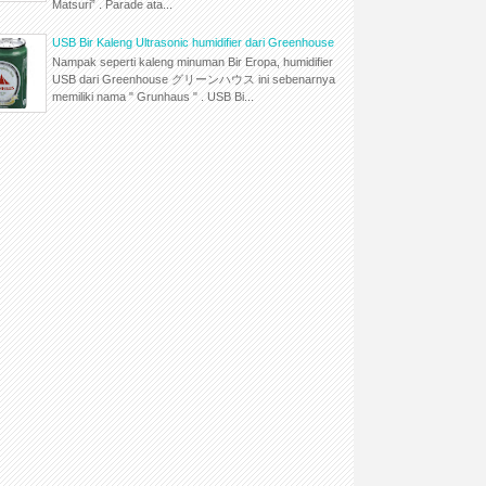
Matsuri” . Parade ata...
USB Bir Kaleng Ultrasonic humidifier dari Greenhouse
Nampak seperti kaleng minuman Bir Eropa, humidifier
USB dari Greenhouse グリーンハウス ini sebenarnya
memiliki nama " Grunhaus " . USB Bi...