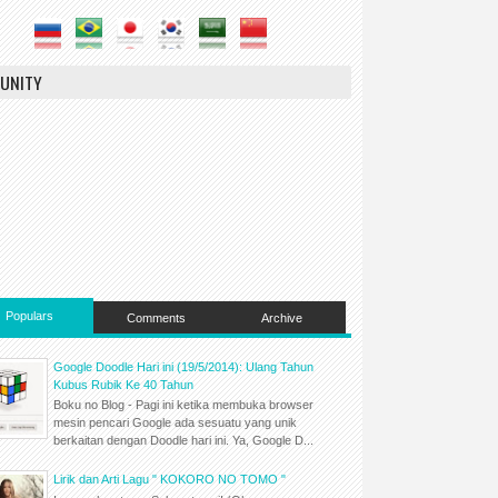
UNITY
Populars
Comments
Archive
Google Doodle Hari ini (19/5/2014): Ulang Tahun
Kubus Rubik Ke 40 Tahun
Boku no Blog - Pagi ini ketika membuka browser
mesin pencari Google ada sesuatu yang unik
berkaitan dengan Doodle hari ini. Ya, Google D...
Lirik dan Arti Lagu " KOKORO NO TOMO "