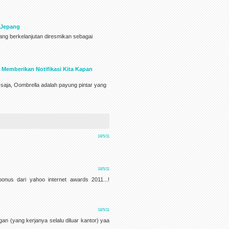
a Jepang
ang berkelanjutan diresmikan sebagai
 Memberikan Notifikasi Kita Kapan
saja, Oombrella adalah payung pintar yang
18/5/11
18/5/11
onus dari yahoo internet awards 2011...!
18/5/11
gan (yang kerjanya selalu diluar kantor) yaa