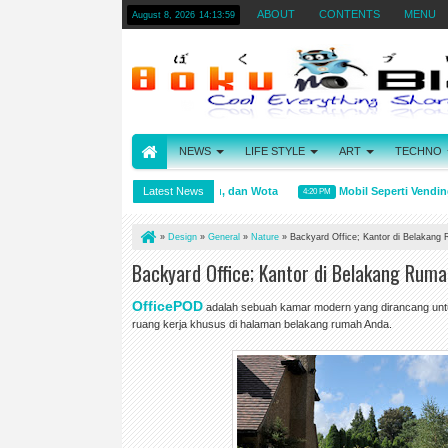
ABOUT
CONTENTS
MENU
August 8, 2026
14:14:00
NEWS
LIFE STYLE
ART
TECHNO
Arti kata Wibu, Otaku, dan Wota
Latest News
Mobil Seperti Vending M
4:31 PM
4:20 PM
»
Design
»
General
»
Nature
»
Backyard Office; Kantor di Belakan
Backyard Office; Kantor di Belakang Rum
OfficePOD
adalah sebuah kamar modern yang dirancang untuk
ruang kerja khusus di halaman belakang rumah Anda.