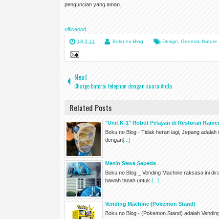
penguncian yang aman.
officepod
18.5.11
Boku no Blog
Design
,
General
,
Nature
Next
Charge baterai telephon dengan suara Anda
Related Posts
"Unit K-1" Robot Pelayan di Restoran Ram
Boku no Blog - Tidak heran lagi, Jepang adala
dengan
[...]
Mesin Sewa Sepeda
Boku no Blog _ Vending Machine raksasa ini di
bawah tanah untuk
[...]
Vending Machine (Pokemon Stand)
Boku no Blog - (Pokemon Stand) adalah Vendi