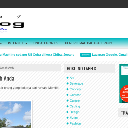
INTERNET
UNCATEGORIES
PENERJEMAH BAHASA JEPANG
achine sedang Uji Coba di kota Chiba, Jepang
Layanan Google, Gmail Har
1:54 PM
BOKU NO LABELS
g Rumah Anda
ah Anda
Art
Beverage
 orang yang bekerja dari rumah. Memiliki
Concept
Contest
Culture
Cycling
TRA
Design
Event
Fashion