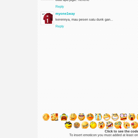
Reply
myone1way
kerennya, mau pesen satu dunk gan...
Reply
Click to see the cod
To insert emoticon you must added at least o