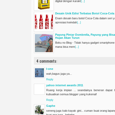
digital dengan karakt
[...]
Desain Unik Edisi Terbatas Botol Coca-Col
Enam desain baru botol Coca-Cola dalam seri y
apresiasi keindah
[...]
Payung Pintar Oombrella, Payung yang Bisa
Hujan Akan Turun
Boku no Blog - Tidak hanya gadget smartphone 
mana bisa mem
[...]
4 comments:
I-one
wah,bagus juga ya...
Reply
yahoo internet awards 2011
Ruang kerja impian ... seandainya beneran dapat b
kubuatkan semua blogger yang kukenal!
Reply
Gaphe
seneng juga kalo kayak gini... cuman buat orang lapan
buat apa juga.. hehehe