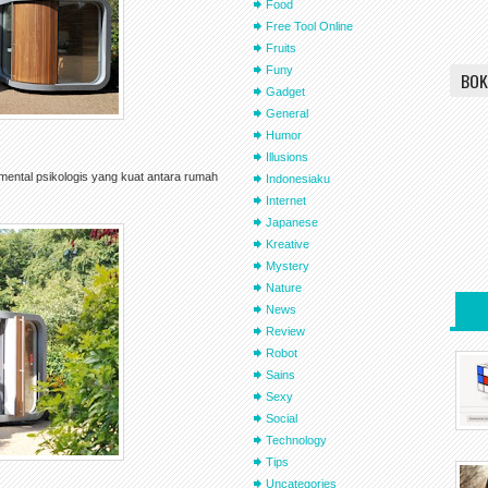
Food
Free Tool Online
Fruits
Funy
BOK
Gadget
General
Humor
Illusions
ntal psikologis yang kuat antara rumah
Indonesiaku
Internet
Japanese
Kreative
Mystery
Nature
News
Review
Robot
Sains
Sexy
Social
Technology
Tips
Uncategories