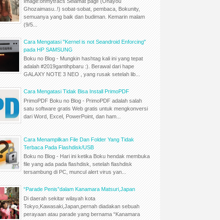
Image:ohmytracs Selamat pagi! (Ohayou
Ghozaimasu..!) sobat-sobat, pembaca, Bokunity,
semuanya yang baik dan budiman. Kemarin malam
(9/5...
Cara Mengatasi "Kernel is not Seandroid Enforcing"
pada HP SAMSUNG
Boku no Blog - Mungkin hashtag kali ini yang tepat
adalah #2019gantihpbaru :). Berawal dari hape
GALAXY NOTE 3 NEO , yang rusak setelah lib...
Cara Mengatasi Tidak Bisa Install PrimoPDF
PrimoPDF Boku no Blog - PrimoPDF adalah salah
satu software gratis Web gratis untuk mengkonversi
dari Word, Excel, PowerPoint, dan ham...
Cara Menampilkan File Dan Folder Yang Tidak
Terbaca Pada Flashdisk/USB
Boku no Blog - Hari ini ketika Boku hendak membuka
file yang ada pada flashdisk, setelah flashdisk
tersambung di PC, muncul alert virus yan...
“Parade Penis”dalam Kanamara Matsuri,Japan
Di daerah sekitar wilayah kota
Tokyo,Kawasaki,Japan,pernah diadakan sebuah
perayaan atau parade yang bernama “Kanamara