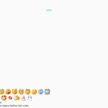
18/5/11
e!
ne space before the code.