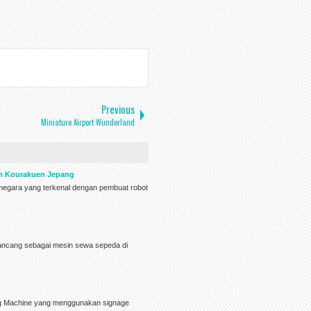
Previous
Miniature Airport Wunderland
en Kourakuen Jepang
h negara yang terkenal dengan pembuat robot
rancang sebagai mesin sewa sepeda di
ng Machine yang menggunakan signage