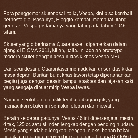
Para penggemar skuter asal Italia, Vespa, kini bisa kembali
bernostalgia. Pasalnya, Piaggio kembali membuat ulang
generasi Vespa pertamanya yang lahir pada tahun 1946
silam.
Skuter yang diberinama Quarantasei, dipamerkan dalam
ajang di EICMA 2011, Milan, Italia. Ini adalah prototype
modern skuter dengan desain klasik khas Vespa MP6.
Dari segi desain, Quarantasei memadukan unsur klasik dan
masa depan. Buritan bulat khas tawon tetap dipertahankan,
begitu juga dengan desain lampu, spakbor dan pijakan kaki,
yang sengaja dibuat mirip Vespa lawas.
Namun, sentuhan futuristik terlihat dibagian jok, yang
menjadikan skuter ini semakin elegan dan mewah.
Beralih ke dapur pacunya, Vespa 46 ini dipersenjatai mesin
4 tak, 125 cc satu silinder, lengkap dengan pendingin udara.
Mesin yang sudah dilengkapi dengan injeksi bahan bakar
ini diklaim mampu menyemburkan tenaga hingga 8,7 kW di