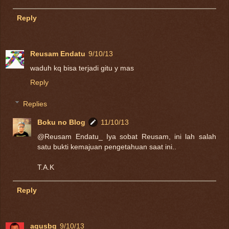
Reply
Reusam Endatu
9/10/13
waduh kq bisa terjadi gitu y mas
Reply
Replies
Boku no Blog
11/10/13
@Reusam Endatu_ Iya sobat Reusam, ini lah salah
satu bukti kemajuan pengetahuan saat ini..
T.A.K
Reply
agusbg
9/10/13