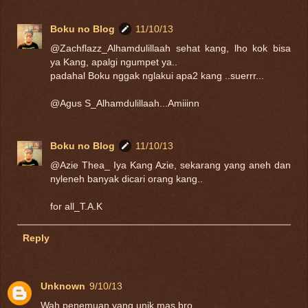
Boku no Blog
11/10/13
@Zachflazz_Alhamdulillaah sehat kang, lho kok bisa
ya Kang, apalgi ngumpet ya..
padahal Boku nggak nglakui apa2 kang ..suerrr...
@Agus S_Alhamdulillaah...Amiiinn
Boku no Blog
11/10/13
@Azie Thea_ Iya Kang Azie, sekarang yang aneh dan
nyleneh banyak dicari orang kang..
for all_T.A.K
Reply
Unknown
9/10/13
Wah penemuan yang unik mas bro..