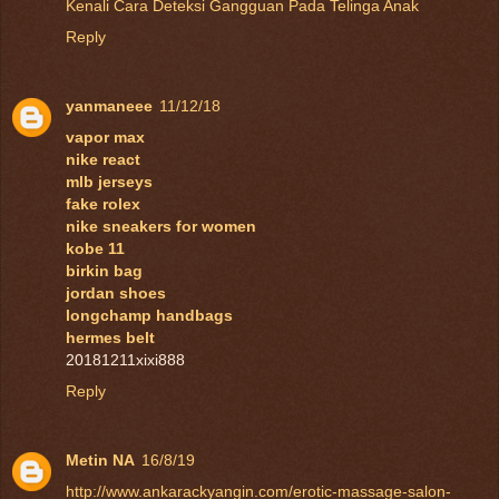
Kenali Cara Deteksi Gangguan Pada Telinga Anak
Reply
yanmaneee
11/12/18
vapor max
nike react
mlb jerseys
fake rolex
nike sneakers for women
kobe 11
birkin bag
jordan shoes
longchamp handbags
hermes belt
20181211xixi888
Reply
Metin NA
16/8/19
http://www.ankarackyangin.com/erotic-massage-salon-