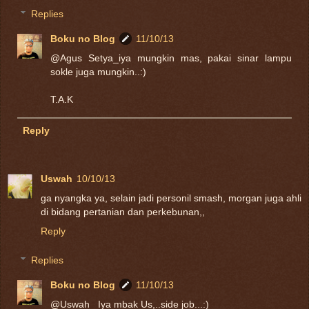
Replies
Boku no Blog
11/10/13
@Agus Setya_iya mungkin mas, pakai sinar lampu
sokle juga mungkin..:)
T.A.K
Reply
Uswah
10/10/13
ga nyangka ya, selain jadi personil smash, morgan juga ahli
di bidang pertanian dan perkebunan,,
Reply
Replies
Boku no Blog
11/10/13
@Uswah_ Iya mbak Us,..side job...:)