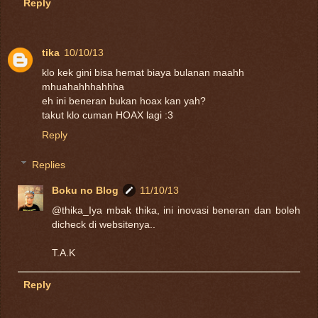
Reply
tika
10/10/13
klo kek gini bisa hemat biaya bulanan maahh
mhuahahhhahhha
eh ini beneran bukan hoax kan yah?
takut klo cuman HOAX lagi :3
Reply
Replies
Boku no Blog
11/10/13
@thika_Iya mbak thika, ini inovasi beneran dan boleh
dicheck di websitenya..
T.A.K
Reply