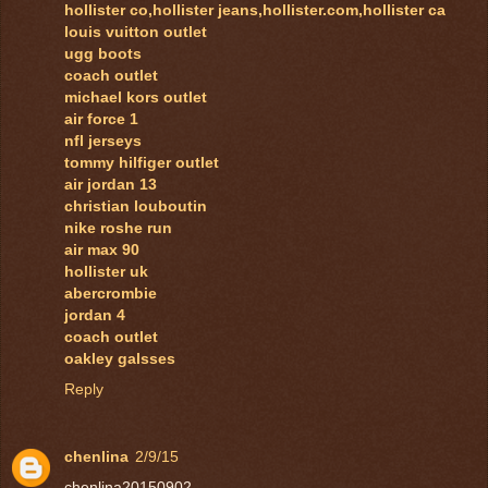
hollister co,hollister jeans,hollister.com,hollister ca
louis vuitton outlet
ugg boots
coach outlet
michael kors outlet
air force 1
nfl jerseys
tommy hilfiger outlet
air jordan 13
christian louboutin
nike roshe run
air max 90
hollister uk
abercrombie
jordan 4
coach outlet
oakley galsses
Reply
chenlina
2/9/15
chenlina20150902