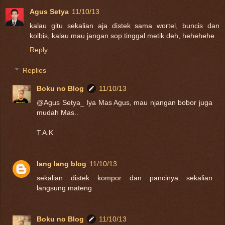
Agus Setya
11/10/13
kalau gitu sekalian aja distek sama wortel, buncis dan
kolbis, kalau mau jangan sop tinggal metik deh, hehehehe
Reply
Replies
Boku no Blog
11/10/13
@Agus Setya_ Iya Mas Agus, mau njangan bobor juga
mudah Mas..
T.A.K
lang lang blog
11/10/13
sekalian distek kompor dan pancinya sekalian
langsung mateng
Boku no Blog
11/10/13