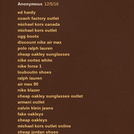
Anonymous
12/5/16
ed hardy
coach factory outlet
michael kors canada
michael kors outlet
ugg boots
discount nike air max
polo ralph lauren
cheap oakley sunglasses
nike cortez white
nike force 1
louboutin shoes
ralph lauren
air max 90
nike blazer
cheap oakley sunglasses outlet
armani outlet
calvin klein jeans
fake oakleys
cheap oakleys
michael kors outlet online
cheap jordan shoes