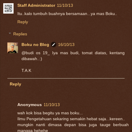
Staff Administrator
11/10/13
Itu..kalo tumbuh buahnya bersamaan...ya mas Boku..
Reply
Replies
Boku no Blog
16/10/13
@budi os 19_ Iya mas budi, tomat diatas, kentang
dibawah..:)
T.A.K
Reply
Anonymous
11/10/13
wah kok bisa begitu ya mas boku...
Ilmu Pengetahuan sekaring semakin hebat saja...kereen..
mungkin nanti dimasa depan bisa juga tauge berbuah
mangga hehehe