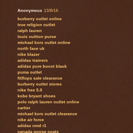
Anonymous
13/8/16
burberry outlet online
true religion outlet
ralph lauren
louis vuitton purse
michael kors outlet online
north face uk
nike blazer
adidas trainers
adidas pure boost black
puma outlet
fitflops sale clearance
burberry outlet stores
nike free 5.0
kobe bryant shoes
polo ralph lauren outlet online
cartier
michael kors outlet clearance
nike air force
adidas nmd r1
canada goose coats