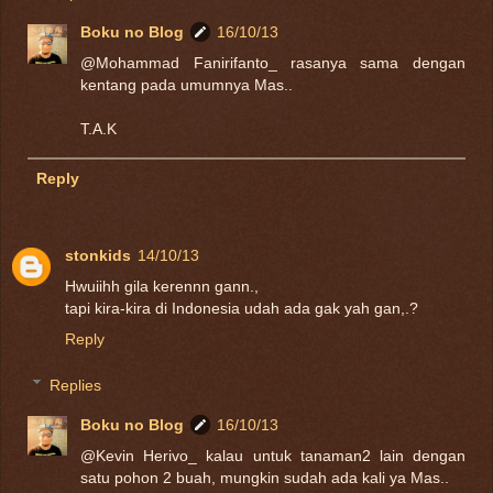
Boku no Blog
16/10/13
@Mohammad Fanirifanto_ rasanya sama dengan
kentang pada umumnya Mas..
T.A.K
Reply
stonkids
14/10/13
Hwuiihh gila kerennn gann.,
tapi kira-kira di Indonesia udah ada gak yah gan,.?
Reply
Replies
Boku no Blog
16/10/13
@Kevin Herivo_ kalau untuk tanaman2 lain dengan
satu pohon 2 buah, mungkin sudah ada kali ya Mas..