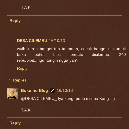
T.A.K
Reply
DESA CILEMBU
16/10/13
wuih keren banget tuh tanaman, cocok banget nih untuk
buka outlet bibit tomtato dicilembu, 240
rebu/bibit...nguntungin ngga yah?
Reply
Replies
Boku no Blog
16/10/13
@DESA CILEMBU_ Iya kang, perlu dicoba Kang...:)
T.A.K
Reply