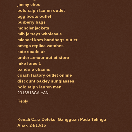
jimmy choo
polo ralph lauren outlet
ugg boots outlet
burberry bags
moncler jackets
mlb jerseys wholesale
michael kors handbags outlet
omega replica watches
kate spade uk
under armour outlet store
nike force 1
pandora charms
coach factory outlet online
discount oakley sunglasses
polo ralph lauren men
2016813CAIYAN
Reply
Kenali Cara Deteksi Gangguan Pada Telinga
Anak
24/10/16