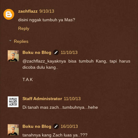
zachflazz
9/10/13
disini nggak tumbuh ya Mas?
Reply
Replies
Boku no Blog
11/10/13
@zachflazz_kayaknya bisa tumbuh Kang, tapi harus
dicoba dulu kang..
T.A.K
Staff Administrator
11/10/13
Di tanah mas zach...tumbuhnya...hehe
Boku no Blog
16/10/13
tanahnya kang Zach luas ya..???