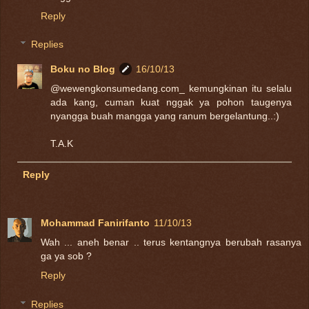
Reply
Replies
Boku no Blog
16/10/13
@wewengkonsumedang.com_ kemungkinan itu selalu
ada kang, cuman kuat nggak ya pohon taugenya
nyangga buah mangga yang ranum bergelantung..:)
T.A.K
Reply
Mohammad Fanirifanto
11/10/13
Wah ... aneh benar .. terus kentangnya berubah rasanya
ga ya sob ?
Reply
Replies