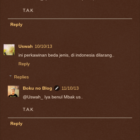
T.A.K
Reply
Uswah
10/10/13
ini perkawinan beda jenis, di indonesia dilarang..
Reply
Replies
Boku no Blog
11/10/13
@Uswah_ Iya benul Mbak us..
T.A.K
Reply