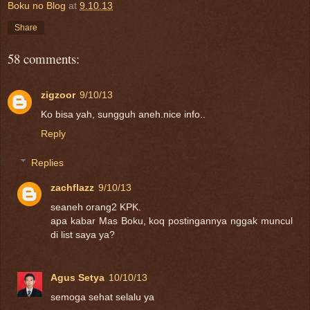
Boku no Blog
at
9.10.13
Share
58 comments:
zigzoor
9/10/13
Ko bisa yah, sungguh aneh.nice info..
Reply
Replies
zachflazz
9/10/13
seaneh orang2 KPK.
apa kabar Mas Boku, koq postingannya nggak muncul
di list saya ya?
Agus Setya
10/10/13
semoga sehat selalu ya