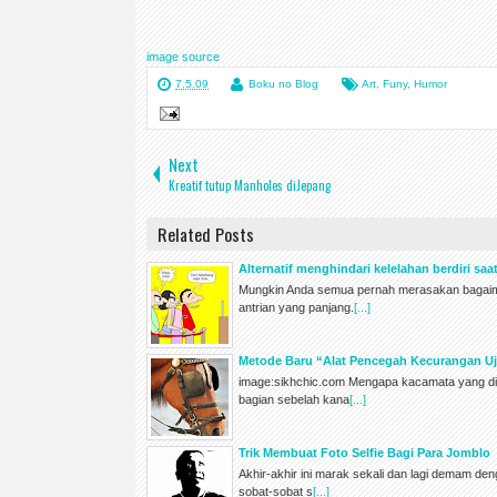
image source
7.5.09
Boku no Blog
Art
,
Funy
,
Humor
Next
Kreatif tutup Manholes diJepang
Related Posts
Alternatif menghindari kelelahan berdiri saat
Mungkin Anda semua pernah merasakan bagaim
antrian yang panjang.
[...]
Metode Baru “Alat Pencegah Kecurangan Uj
image:sikhchic.com Mengapa kacamata yang d
bagian sebelah kana
[...]
Trik Membuat Foto Selfie Bagi Para Jomblo
Akhir-akhir ini marak sekali dan lagi demam de
sobat-sobat s
[...]