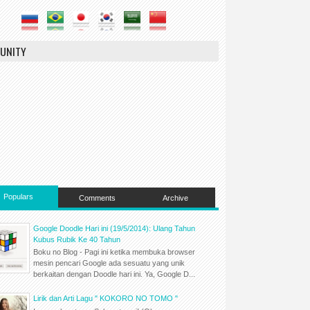
UNITY
Populars
Comments
Archive
Google Doodle Hari ini (19/5/2014): Ulang Tahun
Kubus Rubik Ke 40 Tahun
Boku no Blog - Pagi ini ketika membuka browser
mesin pencari Google ada sesuatu yang unik
berkaitan dengan Doodle hari ini. Ya, Google D...
Lirik dan Arti Lagu " KOKORO NO TOMO "