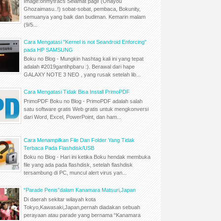
Image:ohmytracs Selamat pagi! (Ohayou
Ghozaimasu..!) sobat-sobat, pembaca, Bokunity,
semuanya yang baik dan budiman. Kemarin malam
(9/5...
Cara Mengatasi "Kernel is not Seandroid Enforcing"
pada HP SAMSUNG
Boku no Blog - Mungkin hashtag kali ini yang tepat
adalah #2019gantihpbaru :). Berawal dari hape
GALAXY NOTE 3 NEO , yang rusak setelah lib...
Cara Mengatasi Tidak Bisa Install PrimoPDF
PrimoPDF Boku no Blog - PrimoPDF adalah salah
satu software gratis Web gratis untuk mengkonversi
dari Word, Excel, PowerPoint, dan ham...
Cara Menampilkan File Dan Folder Yang Tidak
Terbaca Pada Flashdisk/USB
Boku no Blog - Hari ini ketika Boku hendak membuka
file yang ada pada flashdisk, setelah flashdisk
tersambung di PC, muncul alert virus yan...
“Parade Penis”dalam Kanamara Matsuri,Japan
Di daerah sekitar wilayah kota
Tokyo,Kawasaki,Japan,pernah diadakan sebuah
perayaan atau parade yang bernama “Kanamara