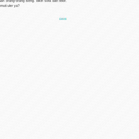
an orang-orang iseng. bikin sofa dari telor.
muti uler ya?
13/8/16