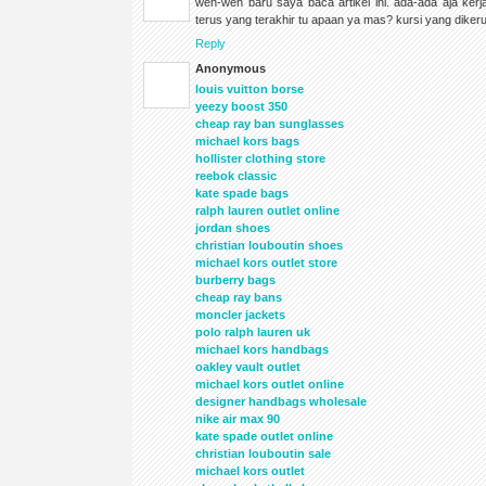
weh-weh baru saya baca artikel ini. ada-ada aja kerja
terus yang terakhir tu apaan ya mas? kursi yang dikeru
Reply
Anonymous
louis vuitton borse
yeezy boost 350
cheap ray ban sunglasses
michael kors bags
hollister clothing store
reebok classic
kate spade bags
ralph lauren outlet online
jordan shoes
christian louboutin shoes
michael kors outlet store
burberry bags
cheap ray bans
moncler jackets
polo ralph lauren uk
michael kors handbags
oakley vault outlet
michael kors outlet online
designer handbags wholesale
nike air max 90
kate spade outlet online
christian louboutin sale
michael kors outlet