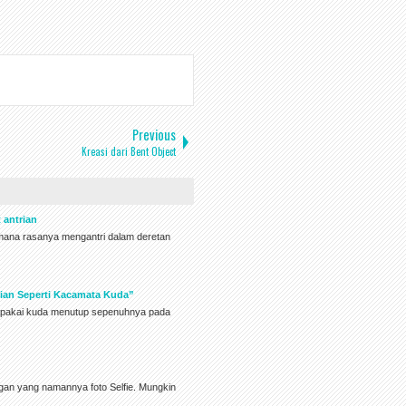
Previous
Kreasi dari Bent Object
 antrian
ana rasanya mengantri dalam deretan
ian Seperti Kacamata Kuda”
ipakai kuda menutup sepenuhnya pada
ngan yang namannya foto Selfie. Mungkin