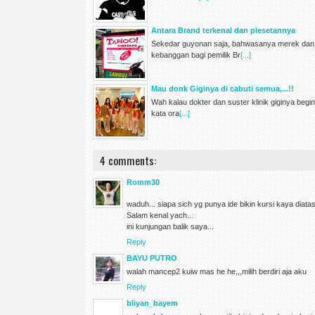
Antara Brand terkenal dan plesetannya
Sekedar guyonan saja, bahwasanya merek dan
kebanggan bagi pemilik Br
[...]
Mau donk Giginya di cabuti semua,...!!
Wah kalau dokter dan suster klinik giginya begin
kata ora
[...]
4 comments:
Romm30
waduh... siapa sich yg punya ide bikin kursi kaya diata
Salam kenal yach...
ini kunjungan balik saya...
Reply
BAYU PUTRO
walah mancep2 kuiw mas he he,,,milih berdiri aja aku
Reply
bliyan_bayem