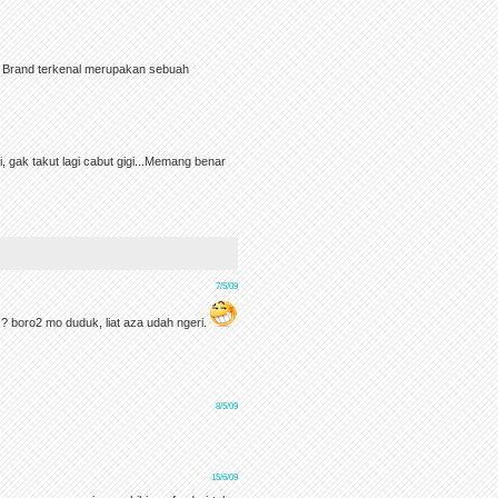
 Brand terkenal merupakan sebuah
i, gak takut lagi cabut gigi...Memang benar
7/5/09
s? boro2 mo duduk, liat aza udah ngeri.
8/5/09
15/6/09