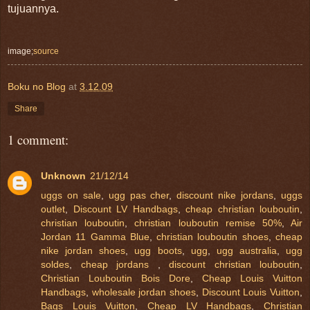
tujuannya.
image;
source
Boku no Blog
at
3.12.09
Share
1 comment:
Unknown
21/12/14
uggs on sale
,
ugg pas cher
,
discount nike jordans
,
uggs
outlet
,
Discount LV Handbags
,
cheap christian louboutin
,
christian louboutin
,
christian louboutin remise 50%
,
Air
Jordan 11 Gamma Blue
,
christian louboutin shoes
,
cheap
nike jordan shoes
,
ugg boots
,
ugg
,
ugg australia
,
ugg
soldes
,
cheap jordans
,
discount christian louboutin
,
Christian Louboutin Bois Dore
,
Cheap Louis Vuitton
Handbags
,
wholesale jordan shoes
,
Discount Louis Vuitton
,
Bags Louis Vuitton
,
Cheap LV Handbags
,
Christian