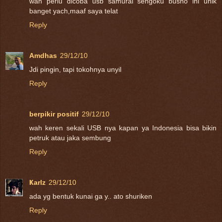
wah perlu dicoba usb samurai sengoku busho ini unik
banget yach,maaf saya telat
Reply
Amdhas
29/12/10
Jdi pingin, tapi tokohnya unyil
Reply
berpikir positif
29/12/10
wah keren sekali USB nya kapan ya Indonesia bisa bikin
petruk atau jaka sembung
Reply
Ҝarlz
29/12/10
ada yg bentuk kunai ga y.. ato shuriken
Reply