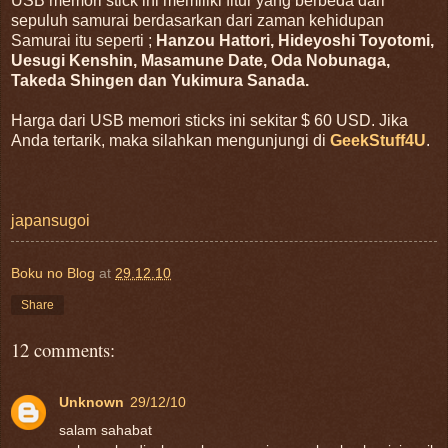
USB memori stick ini memiliki fitur yang berbeda dari
sepuluh samurai berdasarkan dari zaman kehidupan
Samurai itu seperti ;
Hanzou Hattori, Hideyoshi Toyotomi,
Uesugi Kenshin, Masamune Date, Oda Nobunaga,
Takeda Shingen dan Yukimura Sanada.
Harga dari USB memori sticks ini sekitar $ 60 USD. Jika
Anda tertarik, maka silahkan mengunjungi di
GeekStuff4U
.
japansugoi
Boku no Blog
at
29.12.10
Share
12 comments:
Unknown
29/12/10
salam sahabat