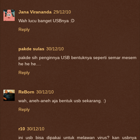
Jana Virananda
29/12/10
Wah lucu banget USBnya :D
Reply
pakde sulas
30/12/10
pakde sih penginnya USB bentuknya seperti semar mesem
he he he....
Reply
ReBorn
30/12/10
wah, aneh-aneh aja bentuk usb sekarang. :)
Reply
r10
30/12/10
ini usb bisa dipakai untuk melawan virus? kan usbnya