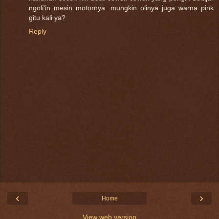
ngoli'in mesin motornya. mungkin olinya juga warna pink
gitu kali ya?
Reply
‹
›
Home
View web version