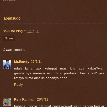
japansugoi
Boku no Blog
at
26.7.11
Share
2 comments:
Mr.Randy
27/7/11
udah lama gak ketmpat mas lulu apa kabar?wah
gambarnya menarik nih trik si produsen biar anak2 pas
liatnya minta dibeliin papanya hehe
Reply
Rela Rahmah
28/7/11
hahaha.. cocok nih buat cewek-cewek yang pengin belajar