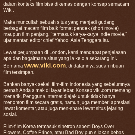
dalam konteks film bisa dikemas dengan konsep semacam
Wiki.
Maka muncullah sebuah situs yang menjadi gudang
berbagai macam film baik format pendek (short movie)
maupun film panjang. "termasuk karya-karya indie movie,"
ujar mantan editor chief Yahoo! Asia Tenggara itu.
Lewat perjumpaan di London, kami mendapat penjelasan
apa dan bagaimana situs yang ia kelola sekarang ini.
www.viki.com
Bernama
, di dalamnya sudah ribuan
film tersimpan.
Bahkan banyak sekali film-film Indonesia yang sebelumnya
pernah Anda simak di layar lebar. Konsep viki.com memang
menarik. Pengguna internet diajak untuk tidak hanya
menonton film secara gratis, namun juga memberi apresiasi
lewat komentar, atau juga men-share lewat situs jejaring
sosial.
Film-film Korea termasuk sinetron seperti Boys Over
Flowers, Coffee Prince, atau Bad Boy pun silakan bebas