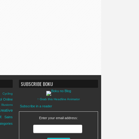
SUBSCRIBE BOKU
Cycling
ol Online
↑ Grab this Headline Animator
Illusions
Subscribe in a reader
reative
t
Sains
Enter your email address:
tegories