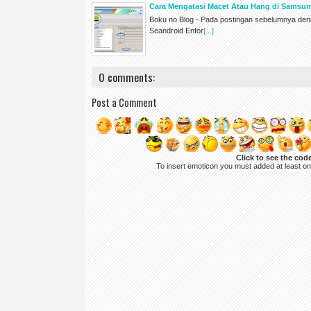
Cara Mengatasi Macet Atau Hang di Samsun
Boku no Blog - Pada postingan sebelumnya deng
Seandroid Enfor
[...]
0 comments:
Post a Comment
Click to see the cod
To insert emoticon you must added at least o