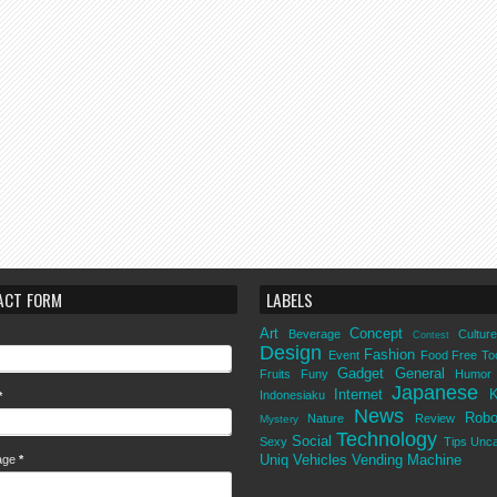
ACT FORM
LABELS
Art
Concept
Beverage
Culture
Contest
Design
Fashion
Event
Food
Free To
Gadget
General
Fruits
Funy
Humor
Japanese
Internet
K
Indonesiaku
*
News
Robo
Nature
Review
Mystery
Technology
Social
Sexy
Tips
Unca
Uniq
Vehicles
Vending Machine
age
*