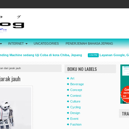
INTERNET
UNCATEGORIES
PENERJEMAH BAHASA JEPANG
ding Machine sedang Uji Coba di kota Chiba, Jepang
Layanan Google, Gma
1:54 PM
BOKU NO LABELS
an dari jarak jauh
jarak jauh
Art
Beverage
Concept
Contest
Culture
Cycling
TRA
Design
Event
Fashion