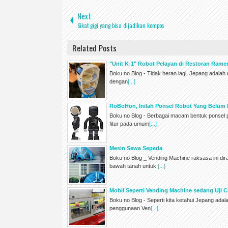
Next
Sikat gigi yang bisa dijadikan kompos
Related Posts
"Unit K-1" Robot Pelayan di Restoran Ram
Boku no Blog - Tidak heran lagi, Jepang adala
dengan
[...]
RoBoHon, Inilah Ponsel Robot Yang Belum
Boku no Blog - Berbagai macam bentuk ponsel 
fitur pada umum
[...]
Mesin Sewa Sepeda
Boku no Blog _ Vending Machine raksasa ini di
bawah tanah untuk
[...]
Mobil Seperti Vending Machine sedang Uji C
Boku no Blog - Seperti kita ketahui Jepang ada
penggunaan Ven
[...]