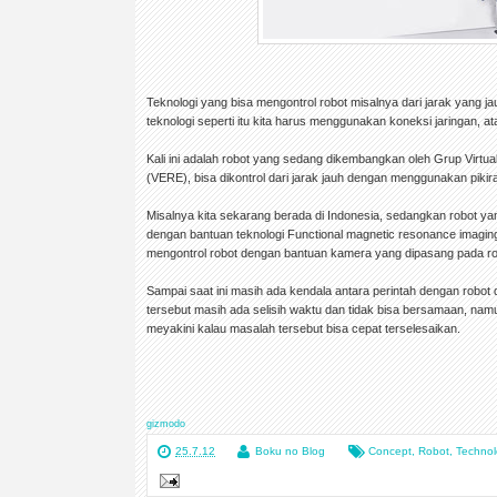
Teknologi yang bisa mengontrol robot misalnya dari jarak yang
teknologi seperti itu kita harus menggunakan koneksi jaringan, a
Kali ini adalah robot yang sedang dikembangkan oleh Grup Virt
(VERE), bisa dikontrol dari jarak jauh dengan menggunakan pikira
Misalnya kita sekarang berada di Indonesia, sedangkan robot yang
dengan bantuan teknologi Functional magnetic resonance imaging 
mengontrol robot dengan bantuan kamera yang dipasang pada rob
Sampai saat ini masih ada kendala antara perintah dengan robot 
tersebut masih ada selisih waktu dan tidak bisa bersamaan, nam
meyakini kalau masalah tersebut bisa cepat terselesaikan.
gizmodo
25.7.12
Boku no Blog
Concept
,
Robot
,
Techno