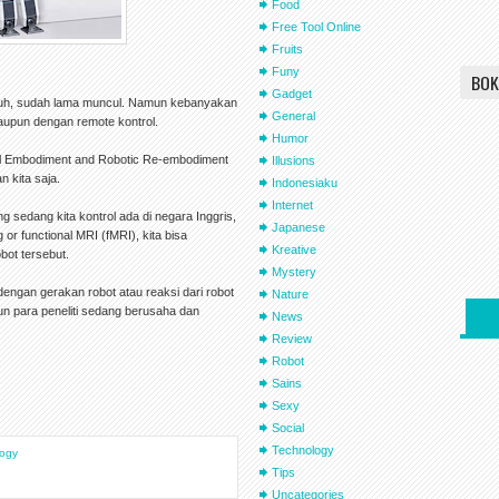
Food
Free Tool Online
Fruits
Funy
BOK
Gadget
 jauh, sudah lama muncul. Namun kebanyakan
General
taupun dengan remote kontrol.
Humor
ual Embodiment and Robotic Re-embodiment
Illusions
n kita saja.
Indonesiaku
Internet
 sedang kita kontrol ada di negara Inggris,
Japanese
or functional MRI (fMRI), kita bisa
Kreative
ot tersebut.
Mystery
dengan gerakan robot atau reaksi dari robot
Nature
un para peneliti sedang berusaha dan
News
Review
Robot
Sains
Sexy
Social
Technology
logy
Tips
Uncategories