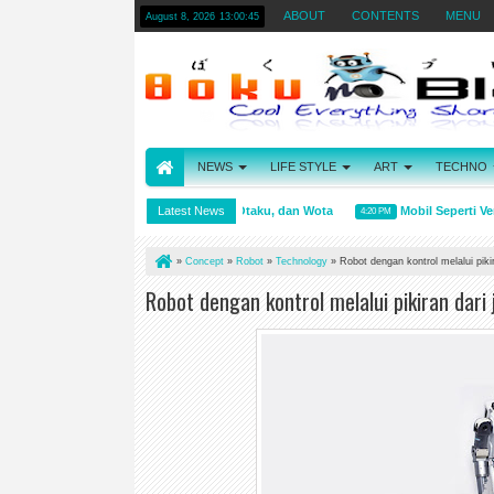
ABOUT
CONTENTS
MENU
August 8, 2026
13:00:45
NEWS
LIFE STYLE
ART
TECHNO
Arti kata Wibu, Otaku, dan Wota
Latest News
Mobil Seperti Ven
4:31 PM
4:20 PM
»
Concept
»
Robot
»
Technology
»
Robot dengan kontrol melalui pikir
Robot dengan kontrol melalui pikiran dari 