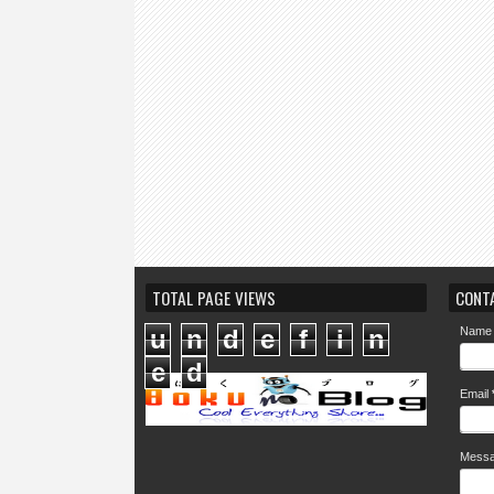
TOTAL PAGE VIEWS
CONT
u
n
d
e
f
i
n
Name
e
d
Email
Mess