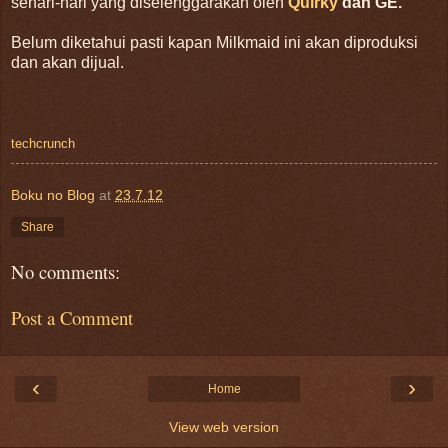
sehari-hari yang diselenggarakan oleh
Quirky
dan GE.
Belum diketahui pasti kapan Milkmaid ini akan diproduksi
dan akan dijual.
techcrunch
Boku no Blog
at
23.7.12
Share
No comments:
Post a Comment
‹
›
Home
View web version