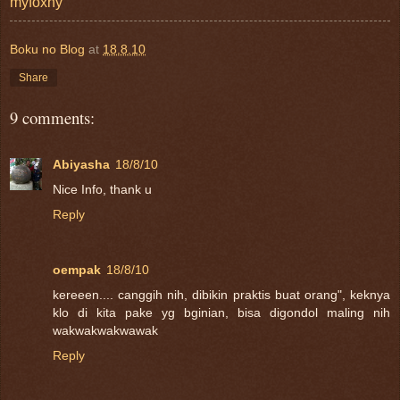
myfoxny
Boku no Blog
at
18.8.10
Share
9 comments:
Abiyasha
18/8/10
Nice Info, thank u
Reply
oempak
18/8/10
kereeen.... canggih nih, dibikin praktis buat orang", keknya
klo di kita pake yg bginian, bisa digondol maling nih
wakwakwakwawak
Reply