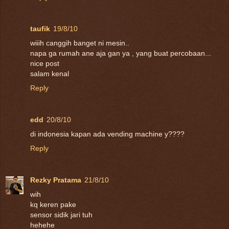
taufik
19/8/10
wiiih canggih banget ni mesin..
napa ga rumah ane aja gan ya , yang buat percobaan...
nice post
salam kenal
Reply
edd
20/8/10
di indonesia kapan ada vending machine y????
Reply
Rezky Pratama
21/8/10
wih
kq keren pake
sensor sidik jari tuh
hehehe