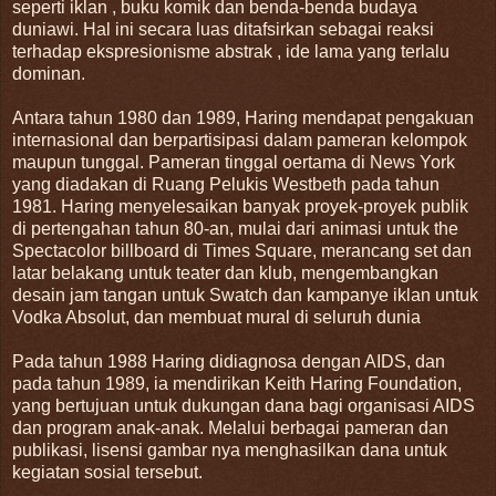
seperti iklan , buku komik dan benda-benda budaya
duniawi. Hal ini secara luas ditafsirkan sebagai reaksi
terhadap ekspresionisme abstrak , ide lama yang terlalu
dominan.
Antara tahun 1980 dan 1989, Haring mendapat pengakuan
internasional dan berpartisipasi dalam pameran kelompok
maupun tunggal. Pameran tinggal oertama di News York
yang diadakan di Ruang Pelukis Westbeth pada tahun
1981. Haring menyelesaikan banyak proyek-proyek publik
di pertengahan tahun 80-an, mulai dari animasi untuk the
Spectacolor billboard di Times Square, merancang set dan
latar belakang untuk teater dan klub, mengembangkan
desain jam tangan untuk Swatch dan kampanye iklan untuk
Vodka Absolut, dan membuat mural di seluruh dunia
Pada tahun 1988 Haring didiagnosa dengan AIDS, dan
pada tahun 1989, ia mendirikan Keith Haring Foundation,
yang bertujuan untuk dukungan dana bagi organisasi AIDS
dan program anak-anak. Melalui berbagai pameran dan
publikasi, lisensi gambar nya menghasilkan dana untuk
kegiatan sosial tersebut.