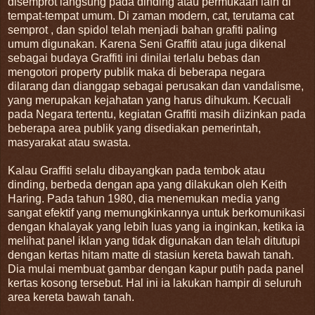
disemprot langsung pada dinding atau permukaan lain di
tempat-tempat umum. Di zaman modern, cat, terutama cat
semprot , dan spidol telah menjadi bahan grafiti paling
umum digunakan. Karena Seni Graffiti atau juga dikenal
sebagai budaya Graffiti ini dinilai terlalu bebas dan
mengotori property publik maka di beberapa negara
dilarang dan dianggap sebagai perusakan dan vandalisme,
yang merupakan kejahatan yang harus dihukum. Kecuali
pada Negara tertentu, kegiatan Graffiti masih diizinkan pada
beberapa area publik yang disediakan pemerintah,
masyarakat atau swasta.
Kalau Graffiti selalu dibayangkan pada tembok atau
dinding, berbeda dengan apa yang dilakukan oleh Keith
Haring. Pada tahun 1980, dia menemukan media yang
sangat efektif yang memungkinkannya untuk berkomunikasi
dengan khalayak yang lebih luas yang ia inginkan, ketika ia
melihat panel iklan yang tidak digunakan dan telah ditutupi
dengan kertas hitam matte di stasiun kereta bawah tanah.
Dia mulai membuat gambar dengan kapur putih pada panel
kertas kosong tersebut. Hal ini ia lakukan hampir di seluruh
area kereta bawah tanah.