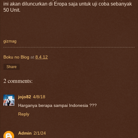
ini akan diluncurkan di Eropa saja untuk uji coba sebanyak
50 Unit.
gizmag
Boku no Blog
at
8.4.12
Share
2 comments:
jojo82
4/8/18
Harganya berapa sampai Indonesia ???
Reply
Admin
2/1/24