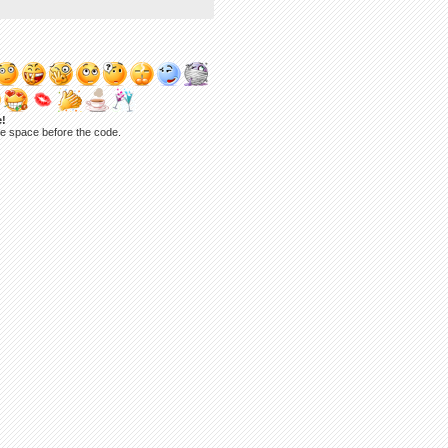
e!
ne space before the code.