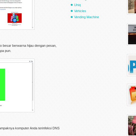
Uniq
Vehicles
Vending Machine
ogo besar berwarna hijau dengan pesan,
apa pun.
 tampaknya komputer Anda terinfeksi DNS