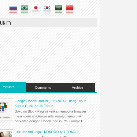
UNITY
Populars
Comments
Archive
Google Doodle Hari ini (19/5/2014): Ulang Tahun
Kubus Rubik Ke 40 Tahun
Boku no Blog - Pagi ini ketika membuka browser
mesin pencari Google ada sesuatu yang unik
berkaitan dengan Doodle hari ini. Ya, Google D...
Lirik dan Arti Lagu " KOKORO NO TOMO "