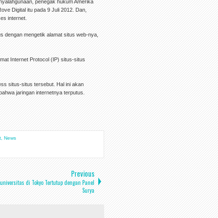
penyalahgunaan, penegak hukum Amerika
e Digital itu pada 9 Juli 2012. Dan,
s internet.
s dengan mengetik alamat situs web-nya,
Internet Protocol (IP) situs-situs
 situs-situs tersebut. Hal ini akan
ahwa jaringan internetnya terputus.
t
,
News
Previous
niversitas di Tokyo Tertutup dengan Panel
Surya