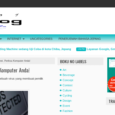
INTERNET
UNCATEGORIES
PENERJEMAH BAHASA JEPANG
g Machine sedang Uji Coba di kota Chiba, Jepang
Layanan Google, Gmail 
1:54 PM
BOKU NO LABELS
ernet, Periksa Komputer Anda!
a Komputer Anda!
Art
Beverage
 sebuah virus yang membuat pemilik
Concept
Contest
Culture
Cycling
TRA
Design
Event
Fashion