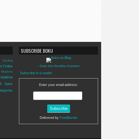
SUBSCRIBE BOKU
Cycling
ol Online
↑ Grab this Headline Animator
Illusions
Subscribe in a reader
reative
t
Sains
Enter your email address:
tegories
Delivered by
FeedBurner