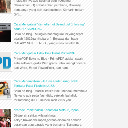
Image:ohmytracs Selamat pagi! (Ohayou
Ghozaimasu..!) sobat-sobat, pembaca, Bokunity,
semuanya yang baik dan budiman. Kemarin malam
(9/5...
Cara Mengatasi "Kernel is not Seandroid Enforcing"
pada HP SAMSUNG
Boku no Blog - Mungkin hashtag kali ini yang tepat
adalah #2019gantihpbaru :). Berawal dari hape
GALAXY NOTE 3 NEO , yang rusak setelah lib...
Cara Mengatasi Tidak Bisa Install PrimoPDF
PrimoPDF Boku no Blog - PrimoPDF adalah salah
satu software gratis Web gratis untuk mengkonversi
dari Word, Excel, PowerPoint, dan ham...
Cara Menampilkan File Dan Folder Yang Tidak
Terbaca Pada Flashdisk/USB
Boku no Blog - Hari ini ketika Boku hendak membuka
file yang ada pada flashdisk, setelah flashdisk
tersambung di PC, muncul alert virus yan...
“Parade Penis”dalam Kanamara Matsuri,Japan
Di daerah sekitar wilayah kota
Tokyo,Kawasaki,Japan,pernah diadakan sebuah
perayaan atau parade yang bernama “Kanamara