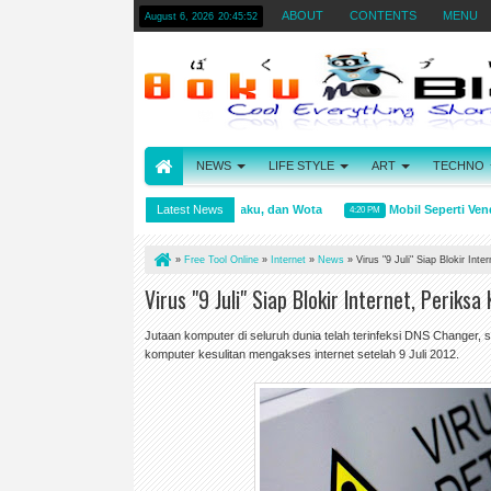
ABOUT
CONTENTS
MENU
August 6, 2026
20:45:53
NEWS
LIFE STYLE
ART
TECHNO
Arti kata Wibu, Otaku, dan Wota
Latest News
Mobil Seperti Vendin
4:31 PM
4:20 PM
»
Free Tool Online
»
Internet
»
News
»
Virus "9 Juli" Siap Blokir Int
Virus "9 Juli" Siap Blokir Internet, Periks
Jutaan komputer di seluruh dunia telah terinfeksi DNS Changer,
komputer kesulitan mengakses internet setelah 9 Juli 2012.