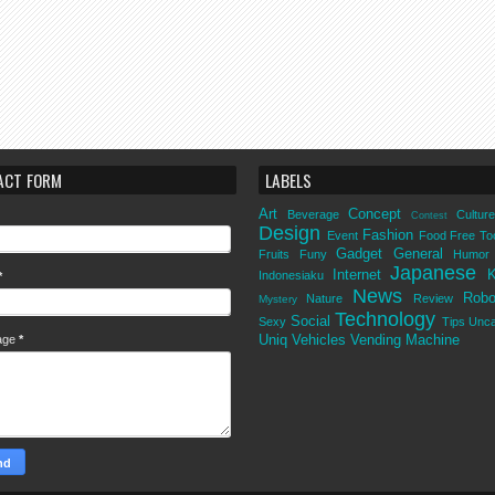
ACT FORM
LABELS
Art
Concept
Beverage
Culture
Contest
Design
Fashion
Event
Food
Free To
Gadget
General
Fruits
Funy
Humor
Japanese
Internet
K
Indonesiaku
*
News
Robo
Nature
Review
Mystery
Technology
Social
Sexy
Tips
Unca
Uniq
Vehicles
Vending Machine
age
*