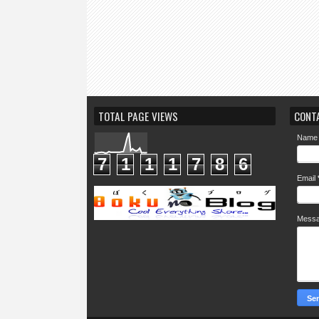
TOTAL PAGE VIEWS
CONT
Name
7
1
1
1
7
8
6
Email
Mess