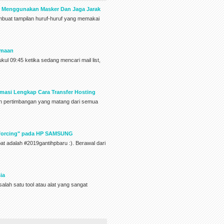
k Menggunakan Masker Dan Jaga Jarak
embuat tampilan huruf-huruf yang memakai
amaan
pukul 09:45 ketika sedang mencari mail list,
ormasi Lengkap Cara Transfer Hosting
an pertimbangan yang matang dari semua
Enforcing" pada HP SAMSUNG
pat adalah #2019gantihpbaru :). Berawal dari
ia
alah satu tool atau alat yang sangat