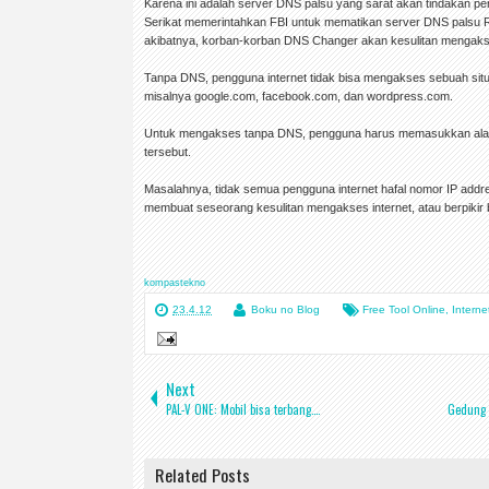
Karena ini adalah server DNS palsu yang sarat akan tindakan 
Serikat memerintahkan FBI untuk mematikan server DNS palsu Rov
akibatnya, korban-korban DNS Changer akan kesulitan mengakse
Tanpa DNS, pengguna internet tidak bisa mengakses sebuah situ
misalnya google.com, facebook.com, dan wordpress.com.
Untuk mengakses tanpa DNS, pengguna harus memasukkan alamat 
tersebut.
Masalahnya, tidak semua pengguna internet hafal nomor IP address
membuat seseorang kesulitan mengakses internet, atau berpikir b
kompastekno
23.4.12
Boku no Blog
Free Tool Online
,
Interne
Next
PAL-V ONE: Mobil bisa terbang….
Gedung u
Related Posts