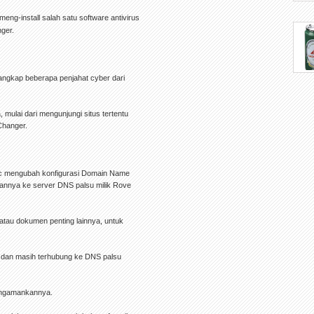
eng-install salah satu software antivirus
ger.
angkap beberapa penjahat cyber dari
mulai dari mengunjungi situs tertentu
 Changer.
c mengubah konfigurasi Domain Name
nnya ke server DNS palsu milik Rove
 atau dokumen penting lainnya, untuk
r dan masih terhubung ke DNS palsu
mengamankannya.