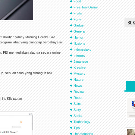
Food
Free Tool Online
Fruits
Funy
BOK
Gadget
General
ti dikutip Sydney Morning Herald. Biro
Humor
 program jahat yang dianggap berbahaya ini.
Illusions
Indonesiaku
, FBI menyediakan alatnya secara online.
Internet
Japanese
Kreative
 sebuah situs yang dibangun ahli
Mystery
Nature
News
Review
Robot
ni. Klik tautan
Sains
Sexy
Social
Technology
Tips
Uncategories