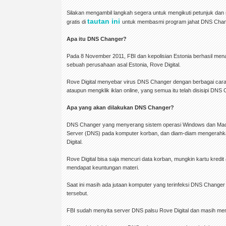
Silakan mengambil langkah segera untuk mengikuti petunjuk dan m
tautan ini
gratis di
untuk membasmi program jahat DNS Chan
Apa itu DNS Changer?
Pada 8 November 2011, FBI dan kepolisian Estonia berhasil men
sebuah perusahaan asal Estonia, Rove Digital.
Rove Digital menyebar virus DNS Changer dengan berbagai cara, 
ataupun mengklik iklan online, yang semua itu telah disisipi DNS
Apa yang akan dilakukan DNS Changer?
DNS Changer yang menyerang sistem operasi Windows dan Ma
Server (DNS) pada komputer korban, dan diam-diam mengerahka
Digital.
Rove Digital bisa saja mencuri data korban, mungkin kartu kredit
mendapat keuntungan materi.
Saat ini masih ada jutaan komputer yang terinfeksi DNS Change
tersebut.
FBI sudah menyita server DNS palsu Rove Digital dan masih 