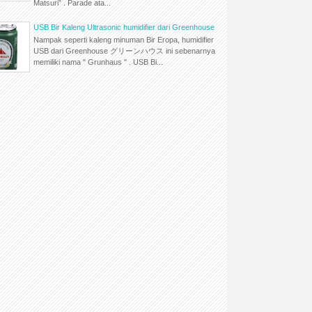
Matsuri” . Parade ata...
USB Bir Kaleng Ultrasonic humidifier dari Greenhouse
Nampak seperti kaleng minuman Bir Eropa, humidifier
USB dari Greenhouse グリーンハウス ini sebenarnya
memiliki nama " Grunhaus " . USB Bi...