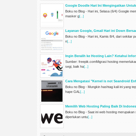
Google Doodle Hari Ini Mengingatkan Untu
Boku no Blog - Hari ini, Selasa (6/4) Google m
masker g
[...]
Layanan Google, Gmail Hari ini Down Bers
Boku no Blog - Hari ini, Kamis 8/4, dari sekitar 
n
[...]
Ingin Beralih ke Hosting Lain? Ketahui Inf
Sumber: freepik.comMigrasi hosting memerluk
segi, baik ha
[...]
Cara Mengatasi "Kernel is not Seandroid 
Boku no Blog - Mungkin hashtag kali ini yang te
hape GAL
[...]
Memilih Web Hosting Paling Baik Di Indones
Boku no Blog - Saat ini web hosting merupakan s
diperlukan untu
[...]