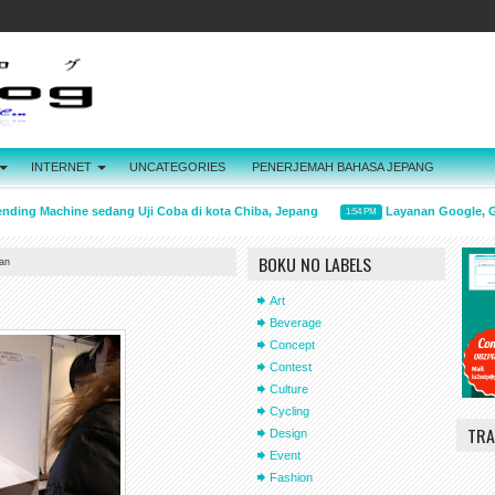
INTERNET
UNCATEGORIES
PENERJEMAH BAHASA JEPANG
ing Machine sedang Uji Coba di kota Chiba, Jepang
Layanan Google, Gmai
1:54 PM
BOKU NO LABELS
an
Art
Beverage
Concept
Contest
Culture
Cycling
TRA
Design
Event
Fashion