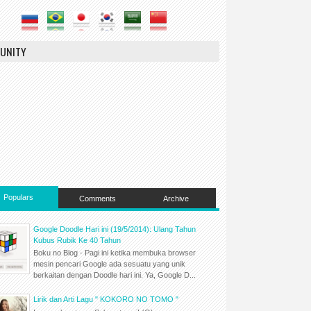
UNITY
Populars
Comments
Archive
Google Doodle Hari ini (19/5/2014): Ulang Tahun
Kubus Rubik Ke 40 Tahun
Boku no Blog - Pagi ini ketika membuka browser
mesin pencari Google ada sesuatu yang unik
berkaitan dengan Doodle hari ini. Ya, Google D...
Lirik dan Arti Lagu " KOKORO NO TOMO "