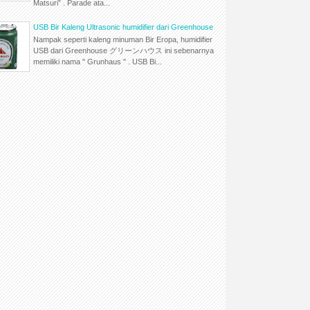
Matsuri” . Parade ata...
USB Bir Kaleng Ultrasonic humidifier dari Greenhouse
Nampak seperti kaleng minuman Bir Eropa, humidifier
USB dari Greenhouse グリーンハウス ini sebenarnya
memiliki nama " Grunhaus " . USB Bi...