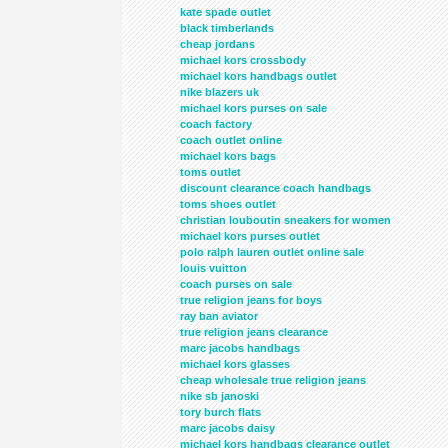
kate spade outlet
black timberlands
cheap jordans
michael kors crossbody
michael kors handbags outlet
nike blazers uk
michael kors purses on sale
coach factory
coach outlet online
michael kors bags
toms outlet
discount clearance coach handbags
toms shoes outlet
christian louboutin sneakers for women
michael kors purses outlet
polo ralph lauren outlet online sale
louis vuitton
coach purses on sale
true religion jeans for boys
ray ban aviator
true religion jeans clearance
marc jacobs handbags
michael kors glasses
cheap wholesale true religion jeans
nike sb janoski
tory burch flats
marc jacobs daisy
michael kors handbags clearance outlet