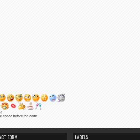
e!
ne space before the code.
ACT FORM
LABELS