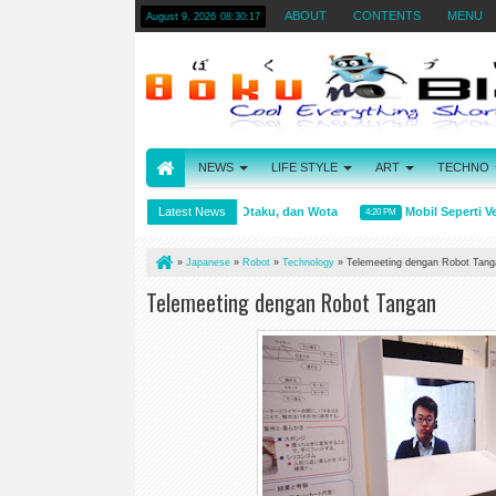
ABOUT
CONTENTS
MENU
August 9, 2026
08:30:17
NEWS
LIFE STYLE
ART
TECHNO
Arti kata Wibu, Otaku, dan Wota
Latest News
Mobil Seperti Vend
4:31 PM
4:20 PM
»
Japanese
»
Robot
»
Technology
»
Telemeeting dengan Robot Tang
Telemeeting dengan Robot Tangan