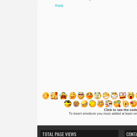
Reply
Click to see the cod
To insert emoticon you must added at least o
TOTAL PAGE VIEWS
CONT