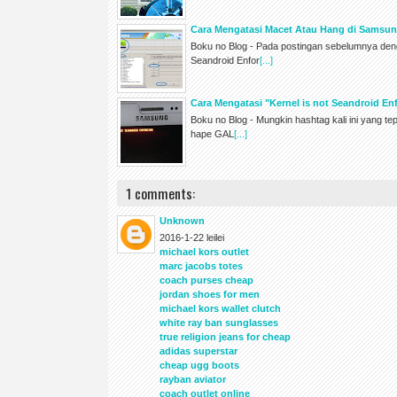
Cara Mengatasi Macet Atau Hang di Samsun
Boku no Blog - Pada postingan sebelumnya deng
Seandroid Enfor
[...]
Cara Mengatasi "Kernel is not Seandroid 
Boku no Blog - Mungkin hashtag kali ini yang te
hape GAL
[...]
1 comments:
Unknown
2016-1-22 leilei
michael kors outlet
marc jacobs totes
coach purses cheap
jordan shoes for men
michael kors wallet clutch
white ray ban sunglasses
true religion jeans for cheap
adidas superstar
cheap ugg boots
rayban aviator
coach outlet online