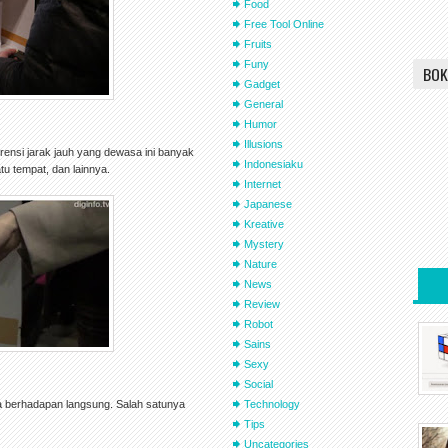
Food
Free Tool Online
Fruits
Funy
BOK
Gadget
General
Humor
Illusions
rensi jarak jauh yang dewasa ini banyak
Indonesiaku
tu tempat, dan lainnya.
Internet
Japanese
Kreative
Mystery
Nature
News
Review
Robot
Sains
Sexy
Social
a berhadapan langsung. Salah satunya
Technology
Tips
Uncategories