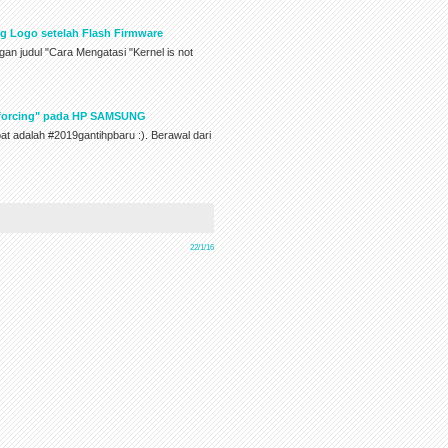
g Logo setelah Flash Firmware
an judul "Cara Mengatasi "Kernel is not
Enforcing" pada HP SAMSUNG
pat adalah #2019gantihpbaru :). Berawal dari
22/1/16