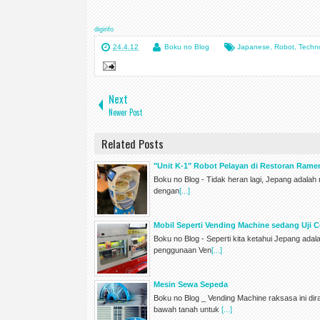
diginfo
24.4.12
Boku no Blog
Japanese
,
Robot
,
Techn
Next
Newer Post
Related Posts
"Unit K-1" Robot Pelayan di Restoran Ram
Boku no Blog - Tidak heran lagi, Jepang adala
dengan
[...]
Mobil Seperti Vending Machine sedang Uji C
Boku no Blog - Seperti kita ketahui Jepang ada
penggunaan Ven
[...]
Mesin Sewa Sepeda
Boku no Blog _ Vending Machine raksasa ini di
bawah tanah untuk
[...]