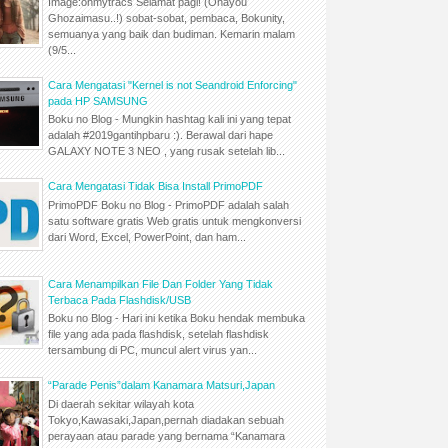
Image:ohmytracs Selamat pagi! (Ohayou
Ghozaimasu..!) sobat-sobat, pembaca, Bokunity,
semuanya yang baik dan budiman. Kemarin malam
(9/5...
Cara Mengatasi "Kernel is not Seandroid Enforcing"
pada HP SAMSUNG
Boku no Blog - Mungkin hashtag kali ini yang tepat
adalah #2019gantihpbaru :). Berawal dari hape
GALAXY NOTE 3 NEO , yang rusak setelah lib...
Cara Mengatasi Tidak Bisa Install PrimoPDF
PrimoPDF Boku no Blog - PrimoPDF adalah salah
satu software gratis Web gratis untuk mengkonversi
dari Word, Excel, PowerPoint, dan ham...
Cara Menampilkan File Dan Folder Yang Tidak
Terbaca Pada Flashdisk/USB
Boku no Blog - Hari ini ketika Boku hendak membuka
file yang ada pada flashdisk, setelah flashdisk
tersambung di PC, muncul alert virus yan...
“Parade Penis”dalam Kanamara Matsuri,Japan
Di daerah sekitar wilayah kota
Tokyo,Kawasaki,Japan,pernah diadakan sebuah
perayaan atau parade yang bernama “Kanamara