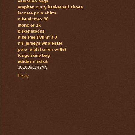
valentino bags
stephen curry basketball shoes
lacoste polo shirts
nike air max 90
moncler uk
birkenstocks
nike free flyknit 3.0
nhl jerseys wholesale
polo ralph lauren outlet
longchamp bag
adidas nmd uk
201685CAIYAN
Reply