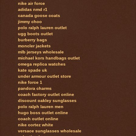
nike air force
adidas nmd r1
canada goose coats
jimmy choo
polo ralph lauren outlet
ugg boots outlet
burberry bags
moncler jackets
mlb jerseys wholesale
michael kors handbags outlet
omega replica watches
kate spade uk
under armour outlet store
nike force 1
pandora charms
coach factory outlet online
discount oakley sunglasses
polo ralph lauren men
hugo boss outlet online
coach outlet online
nike cortez white
versace sunglasses wholesale