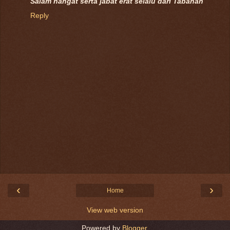
Salam hangat serta jabat erat selalu dari Tabanan
Reply
‹
›
Home
View web version
Powered by
Blogger
.