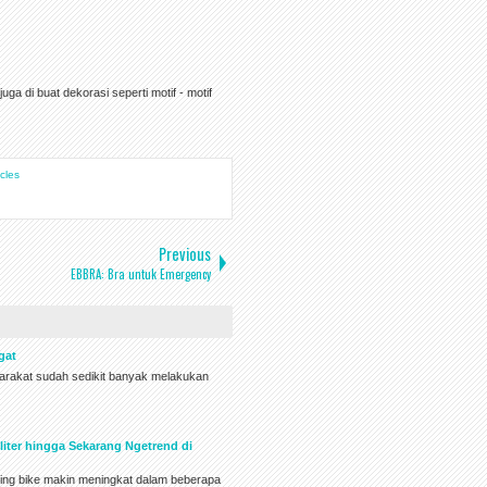
ga di buat dekorasi seperti motif - motif
cles
Previous
EBBRA: Bra untuk Emergency
gat
yarakat sudah sedikit banyak melakukan
liter hingga Sekarang Ngetrend di
lding bike makin meningkat dalam beberapa