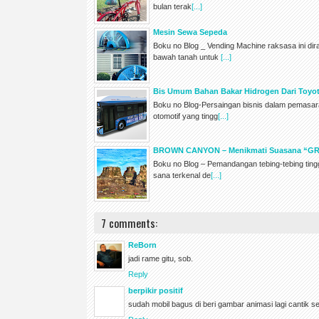
bulan terak
[...]
Mesin Sewa Sepeda
Boku no Blog _ Vending Machine raksasa ini di
bawah tanah untuk
[...]
Bis Umum Bahan Bakar Hidrogen Dari Toyo
Boku no Blog-Persaingan bisnis dalam pemasa
otomotif yang tingg
[...]
BROWN CANYON – Menikmati Suasana “GR
Boku no Blog – Pemandangan tebing-tebing ting
sana terkenal de
[...]
7 comments:
ReBorn
jadi rame gitu, sob.
Reply
berpikir positif
sudah mobil bagus di beri gambar animasi lagi cantik se