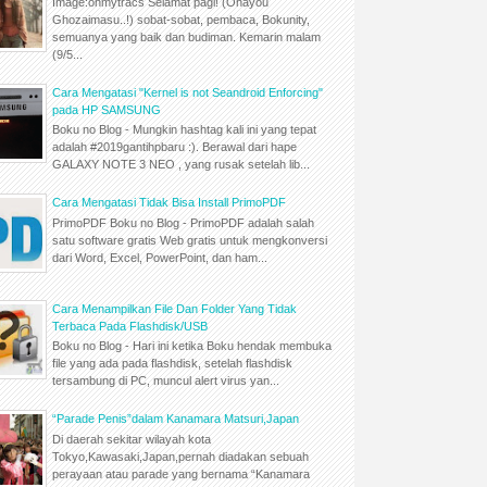
Image:ohmytracs Selamat pagi! (Ohayou
Ghozaimasu..!) sobat-sobat, pembaca, Bokunity,
semuanya yang baik dan budiman. Kemarin malam
(9/5...
Cara Mengatasi "Kernel is not Seandroid Enforcing"
pada HP SAMSUNG
Boku no Blog - Mungkin hashtag kali ini yang tepat
adalah #2019gantihpbaru :). Berawal dari hape
GALAXY NOTE 3 NEO , yang rusak setelah lib...
Cara Mengatasi Tidak Bisa Install PrimoPDF
PrimoPDF Boku no Blog - PrimoPDF adalah salah
satu software gratis Web gratis untuk mengkonversi
dari Word, Excel, PowerPoint, dan ham...
Cara Menampilkan File Dan Folder Yang Tidak
Terbaca Pada Flashdisk/USB
Boku no Blog - Hari ini ketika Boku hendak membuka
file yang ada pada flashdisk, setelah flashdisk
tersambung di PC, muncul alert virus yan...
“Parade Penis”dalam Kanamara Matsuri,Japan
Di daerah sekitar wilayah kota
Tokyo,Kawasaki,Japan,pernah diadakan sebuah
perayaan atau parade yang bernama “Kanamara