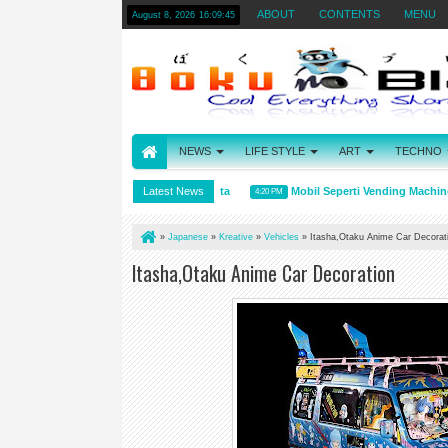
ABOUT
CONTENTS
MENU
August 8, 2026
16:09:46
NEWS
LIFE STYLE
ART
TECHNO
Arti kata Wibu, Otaku, dan Wota
Latest News
Mobil Seperti Vending Machine se
4:31 PM
4:20 PM
»
Japanese
»
Kreative
»
Vehicles
»
Itasha,Otaku Anime Car Decorat
Itasha,Otaku Anime Car Decoration