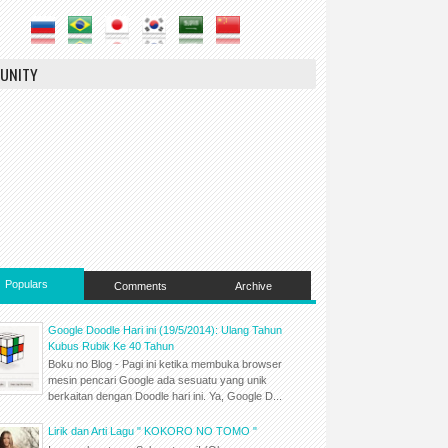
UNITY
Populars
Comments
Archive
Google Doodle Hari ini (19/5/2014): Ulang Tahun
Kubus Rubik Ke 40 Tahun
Boku no Blog - Pagi ini ketika membuka browser
mesin pencari Google ada sesuatu yang unik
berkaitan dengan Doodle hari ini. Ya, Google D...
Lirik dan Arti Lagu " KOKORO NO TOMO "