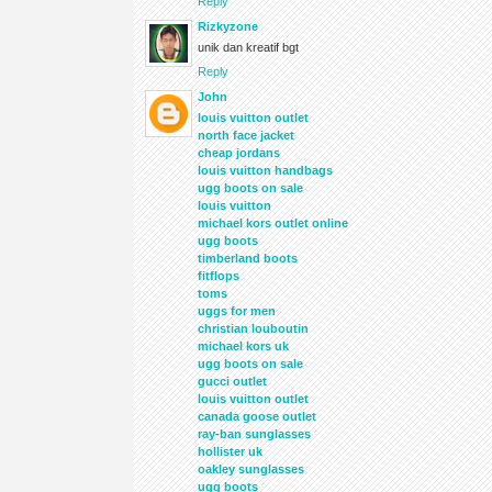
Reply
Rizkyzone
unik dan kreatif bgt
Reply
John
louis vuitton outlet
north face jacket
cheap jordans
louis vuitton handbags
ugg boots on sale
louis vuitton
michael kors outlet online
ugg boots
timberland boots
fitflops
toms
uggs for men
christian louboutin
michael kors uk
ugg boots on sale
gucci outlet
louis vuitton outlet
canada goose outlet
ray-ban sunglasses
hollister uk
oakley sunglasses
ugg boots