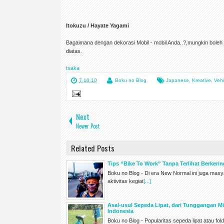
Itokuzu / Hayate Yagami
Bagaimana dengan dekorasi Mobil - mobil Anda..?,mungkin boleh ju
diatas.
tsaka
7.10.10
Boku no Blog
Japanese
,
Kreative
,
Vehi
Next
Newer Post
Related Posts
Tips “Bike To Work” Tanpa Terlihat Berkerin
Boku no Blog - Di era New Normal ini juga mas
aktivitas kegiat
[...]
Asal-usul Sepeda Lipat, dari Tunggangan Mi
Indonesia
Boku no Blog - Popularitas sepeda lipat atau fo