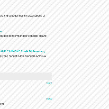
rancang sebagai mesin sewa sepeda di
ta
ran dan pengembangan teknologi bidang
AND CANYON” Amrik Di Semarang
gi yang sangat indah di negara Amerika
7/10/10
8/10/10
kali