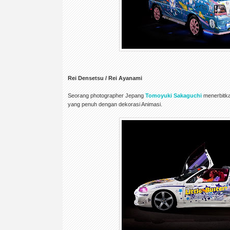
Rei Densetsu / Rei Ayanami
Seorang photographer Jepang
Tomoyuki Sakaguchi
menerbitkan
yang penuh dengan dekorasi Animasi.