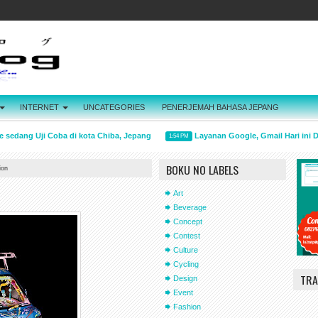
INTERNET
UNCATEGORIES
PENERJEMAH BAHASA JEPANG
dang Uji Coba di kota Chiba, Jepang
Layanan Google, Gmail Hari ini Dow
1:54 PM
BOKU NO LABELS
ion
Art
Beverage
Concept
Contest
Culture
Cycling
TRA
Design
Event
Fashion