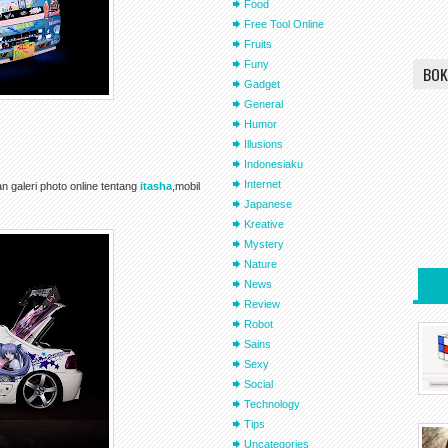
Food
Free Tool Online
Fruits
Funy
BOK
Gadget
General
Humor
Illusions
Indonesiaku
Internet
 galeri photo online tentang
itasha
,mobil
Japanese
Kreative
Mystery
Nature
News
Review
Robot
Sains
Sexy
Social
Technology
Tips
Uncategories