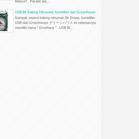
Matsuri” . Parade ata...
USB Bir Kaleng Ultrasonic humidifier dari Greenhouse
Nampak seperti kaleng minuman Bir Eropa, humidifier
USB dari Greenhouse グリーンハウス ini sebenarnya
memiliki nama " Grunhaus " . USB Bi...