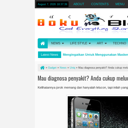
ABOUT
CONTENTS
MENU
August 7, 2026
18:37:39
NEWS
LIFE STYLE
ART
TECHNO
maan
Google Doodle Hari Ini Mengingatkan Untuk Menggunakan Masker Da
Latest News
1:44 PM
»
Gadget
»
News
»
Uniq
»
Mau diagnosa penyakit? Anda cukup melu
Mau diagnosa penyakit? Anda cukup melud
Kelihatannya jorok memang dan hanyalah lelucon, tapi inilah yang 