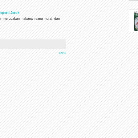
eperti Jeruk
telur merupakan makanan yang murah dan
13/8/16