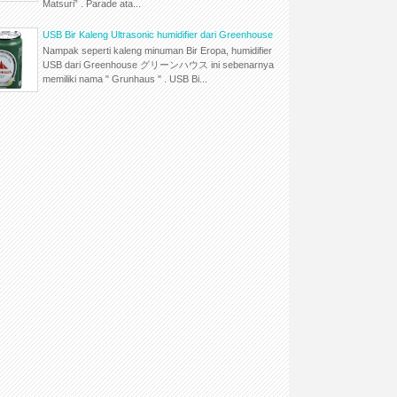
Matsuri” . Parade ata...
USB Bir Kaleng Ultrasonic humidifier dari Greenhouse
Nampak seperti kaleng minuman Bir Eropa, humidifier
USB dari Greenhouse グリーンハウス ini sebenarnya
memiliki nama " Grunhaus " . USB Bi...