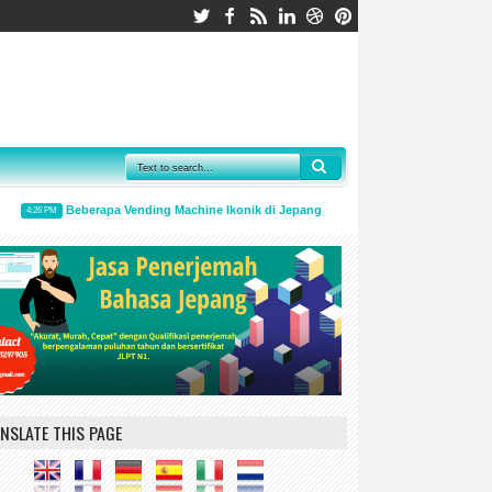
Beberapa Vending Machine Ikonik di Jepang Akan Segera Musnah
4:26 PM
1:46 PM
NSLATE THIS PAGE