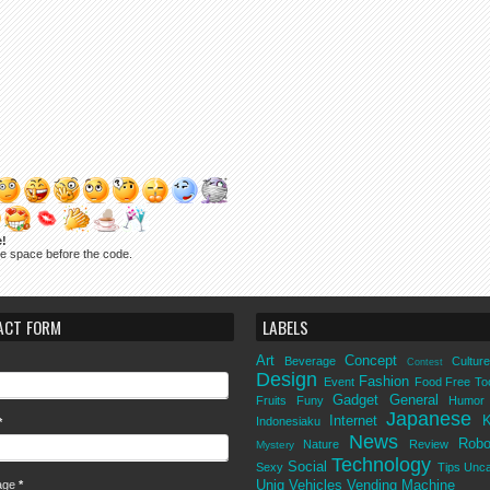
e!
ne space before the code.
ACT FORM
LABELS
Art
Concept
Beverage
Culture
Contest
Design
Fashion
Event
Food
Free To
Gadget
General
Fruits
Funy
Humor
Japanese
Internet
K
Indonesiaku
*
News
Robo
Nature
Review
Mystery
Technology
Social
Sexy
Tips
Unca
Uniq
Vehicles
Vending Machine
age
*