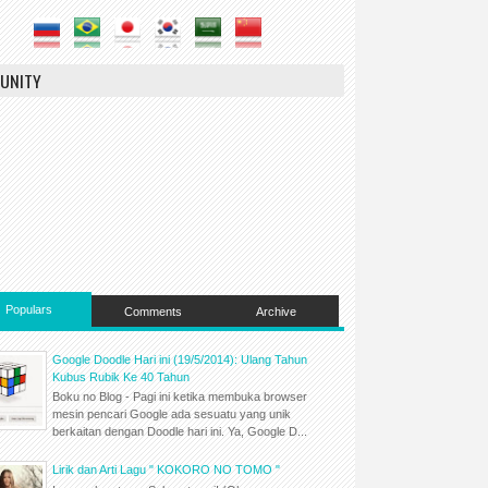
UNITY
Populars
Comments
Archive
Google Doodle Hari ini (19/5/2014): Ulang Tahun
Kubus Rubik Ke 40 Tahun
Boku no Blog - Pagi ini ketika membuka browser
mesin pencari Google ada sesuatu yang unik
berkaitan dengan Doodle hari ini. Ya, Google D...
Lirik dan Arti Lagu " KOKORO NO TOMO "