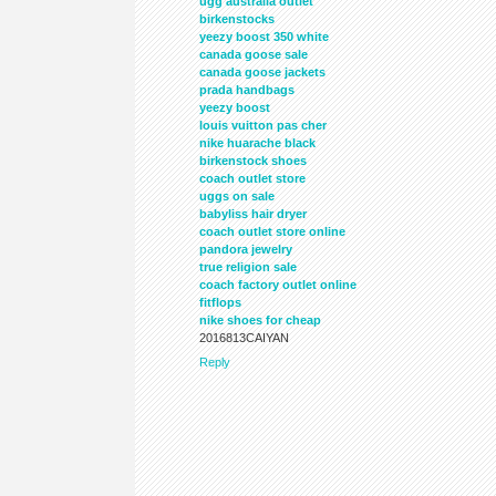
ugg australia outlet
birkenstocks
yeezy boost 350 white
canada goose sale
canada goose jackets
prada handbags
yeezy boost
louis vuitton pas cher
nike huarache black
birkenstock shoes
coach outlet store
uggs on sale
babyliss hair dryer
coach outlet store online
pandora jewelry
true religion sale
coach factory outlet online
fitflops
nike shoes for cheap
2016813CAIYAN
Reply