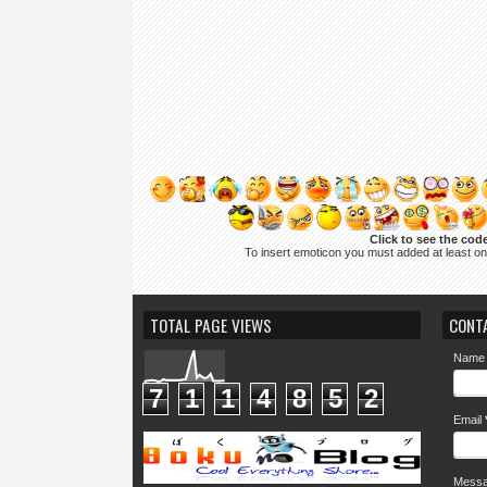
Click to see the cod
To insert emoticon you must added at least o
TOTAL PAGE VIEWS
CONT
Name
7
1
1
4
8
5
2
Email
Mess