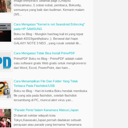
Image:ohmytracs Selamat pagi! (Ohayou
Ghozaimasu..!) sobat-sobat, pembaca, Bokunity,
semuanya yang baik dan budiman. Kemarin malam
(9/5...
Cara Mengatasi "Kernel is not Seandroid Enforcing"
pada HP SAMSUNG
Boku no Blog - Mungkin hashtag kali ini yang tepat
adalah #2019gantihpbaru :). Berawal dari hape
GALAXY NOTE 3 NEO , yang rusak setelah lib...
Cara Mengatasi Tidak Bisa Install PrimoPDF
PrimoPDF Boku no Blog - PrimoPDF adalah salah
satu software gratis Web gratis untuk mengkonversi
dari Word, Excel, PowerPoint, dan ham...
Cara Menampilkan File Dan Folder Yang Tidak
Terbaca Pada Flashdisk/USB
Boku no Blog - Hari ini ketika Boku hendak membuka
file yang ada pada flashdisk, setelah flashdisk
tersambung di PC, muncul alert virus yan...
“Parade Penis”dalam Kanamara Matsuri,Japan
Di daerah sekitar wilayah kota
Tokyo,Kawasaki,Japan,pernah diadakan sebuah
perayaan atau parade yang bernama “Kanamara