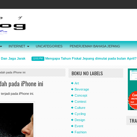
INTERNET
UNCATEGORIES
PENERJEMAH BAHASA JEPANG
n Jaga Jarak
Mengapa Tahun Fiskal Jepang dimulai pada bulan April?
12:01 PM
BOKU NO LABELS
dah pada iPhone ini
ah pada iPhone ini
Art
Beverage
terjadi pada iPhone ini.
Concept
Contest
Culture
Cycling
TRA
Design
Event
Fashion