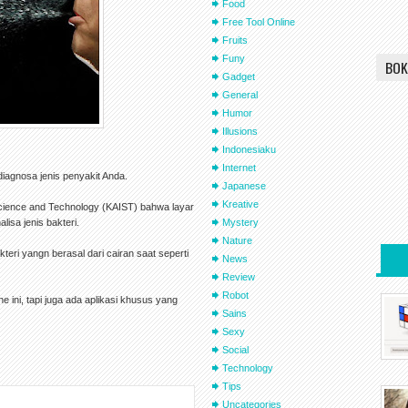
Food
Free Tool Online
Fruits
Funy
BOK
Gadget
General
Humor
Illusions
Indonesiaku
Internet
iagnosa jenis penyakit Anda.
Japanese
Kreative
r Science and Technology (KAIST) bahwa layar
isa jenis bakteri.
Mystery
Nature
kteri yangn berasal dari cairan saat seperti
News
Review
Robot
 ini, tapi juga ada aplikasi khusus yang
Sains
Sexy
Social
Technology
Tips
Uncategories