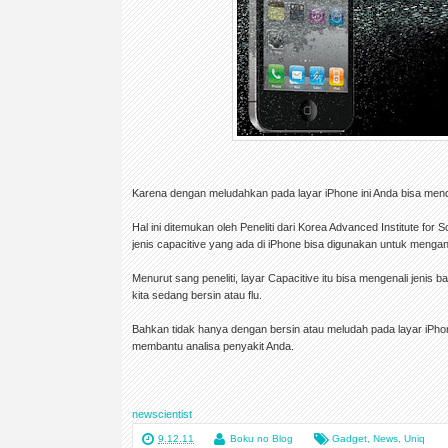
Karena dengan meludahkan pada layar iPhone ini Anda bisa mend
Hal ini ditemukan oleh Peneliti dari Korea Advanced Institute fo
jenis capacitive yang ada di iPhone bisa digunakan untuk menganal
Menurut sang peneliti, layar Capacitive itu bisa mengenali jenis ba
kita sedang bersin atau flu.
Bahkan tidak hanya dengan bersin atau meludah pada layar iPhone
membantu analisa penyakit Anda.
newscientist
9.12.11
Boku no Blog
Gadget
,
News
,
Uniq