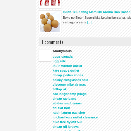
Inilah Telur Yang Memiliki Aroma Dan Rasa S
Boku no Blog - Seperti kita ketahui bersama, 
serbaguna serta
[...]
1 comments:
Anonymous
uggs canada
ugg sale
louis vuitton outlet
kate spade outlet
cheap jordan shoes
oakley sunglasses sale
discount nike air max
fitflop uk
sac longchamp pliage
cheap ray bans
adidas nmd runner
chi flat iron
ralph lauren pas cher
michael kors outlet clearance
nike free flyknit 5.0
cheap nfl jerseys