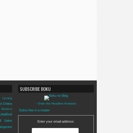
SUBSCRIBE BOKU
Cycling
ol Online
↑ Grab this Headline Animator
Illusions
Subscribe in a reader
reative
t
Sains
Enter your email address:
tegories