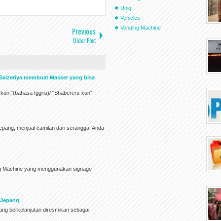
Uniq
Vehicles
Vending Machine
Previous
Older Post
Saizeriya membuat Masker yang bisa
-kun,"(bahasa Iggris)/ "Shabereru-kun"
pang, menjual camilan dari serangga. Anda
ng Machine yang menggunakan signage
a Jepang
ang berkelanjutan diresmikan sebagai