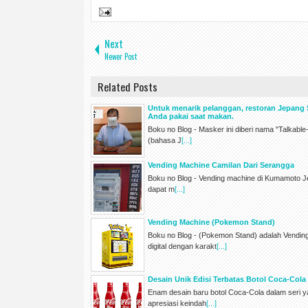
Next
Newer Post
Related Posts
Untuk menarik pelanggan, restoran Jepang 
Anda pakai saat makan.
Boku no Blog - Masker ini diberi nama "Talkable
(bahasa J
[...]
Vending Machine Camilan Dari Serangga
Boku no Blog - Vending machine di Kumamoto Je
dapat m
[...]
Vending Machine (Pokemon Stand)
Boku no Blog - (Pokemon Stand) adalah Vendi
digital dengan karakt
[...]
Desain Unik Edisi Terbatas Botol Coca-Col
Enam desain baru botol Coca-Cola dalam seri y
apresiasi keindah
[...]