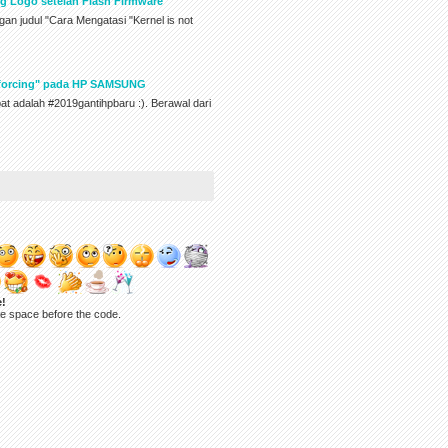
g Logo setelah Flash Firmware
an judul "Cara Mengatasi "Kernel is not
Enforcing" pada HP SAMSUNG
pat adalah #2019gantihpbaru :). Berawal dari
e!
ne space before the code.