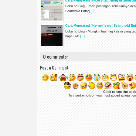
Cara Mengatasi Macet Atau Hang di Samsun
Boku no Blog - Pada postingan sebelumnya deng
Seandroid Enfor
[...]
Cara Mengatasi "Kernel is not Seandroid 
Boku no Blog - Mungkin hashtag kali ini yang te
hape GAL
[...]
0 comments:
Post a Comment
Click to see the cod
To insert emoticon you must added at least o