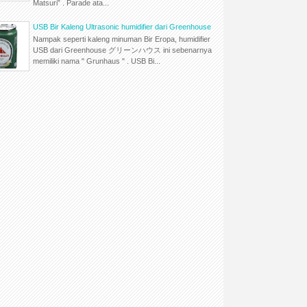
Matsuri” . Parade ata...
USB Bir Kaleng Ultrasonic humidifier dari Greenhouse
Nampak seperti kaleng minuman Bir Eropa, humidifier
USB dari Greenhouse グリーンハウス ini sebenarnya
memiliki nama " Grunhaus " . USB Bi...