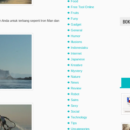
Food
Free Tool Online
Fruits
Funy
BOK
Anda untuk terbang seperti Iron Man dan
Gadget
General
Humor
Illusions
Indonesiaku
Internet
Japanese
Kreative
Mystery
Nature
News
Review
Robot
Sains
Sexy
Social
Technology
Tips
Uncategories