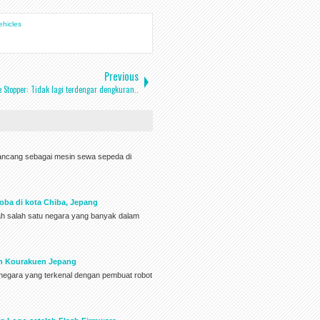
ehicles
Previous
e Stopper: Tidak lagi terdengar dengkuran..
rancang sebagai mesin sewa sepeda di
oba di kota Chiba, Jepang
lah salah satu negara yang banyak dalam
en Kourakuen Jepang
h negara yang terkenal dengan pembuat robot