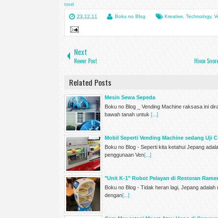
toxel
23.12.11
Boku no Blog
Kreative
,
Technology
,
V
Next
Newer Post
Hivox Snor
Related Posts
Mesin Sewa Sepeda
Boku no Blog _ Vending Machine raksasa ini di
bawah tanah untuk
[...]
Mobil Seperti Vending Machine sedang Uji C
Boku no Blog - Seperti kita ketahui Jepang ada
penggunaan Ven
[...]
"Unit K-1" Robot Pelayan di Restoran Ram
Boku no Blog - Tidak heran lagi, Jepang adala
dengan
[...]