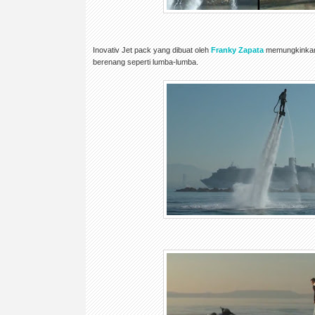
Inovativ Jet pack yang dibuat oleh
Franky Zapata
memungkinkan 
berenang seperti lumba-lumba.