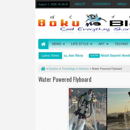
ABOUT
CONTENTS
MENU
August 7, 2026
04:36:47
NEWS
LIFE STYLE
ART
TECHNO
Arti kata Wibu, Otaku, dan Wota
Latest News
Mobil Seperti Vending
4:31 PM
4:20 PM
»
Kreative
»
Technology
»
Vehicles
»
Water Powered Flyboard
Water Powered Flyboard