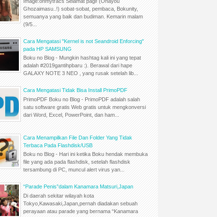
Image:ohmytracs Selamat pagi! (Ohayou
Ghozaimasu..!) sobat-sobat, pembaca, Bokunity,
semuanya yang baik dan budiman. Kemarin malam
(9/5...
Cara Mengatasi "Kernel is not Seandroid Enforcing"
pada HP SAMSUNG
Boku no Blog - Mungkin hashtag kali ini yang tepat
adalah #2019gantihpbaru :). Berawal dari hape
GALAXY NOTE 3 NEO , yang rusak setelah lib...
Cara Mengatasi Tidak Bisa Install PrimoPDF
PrimoPDF Boku no Blog - PrimoPDF adalah salah
satu software gratis Web gratis untuk mengkonversi
dari Word, Excel, PowerPoint, dan ham...
Cara Menampilkan File Dan Folder Yang Tidak
Terbaca Pada Flashdisk/USB
Boku no Blog - Hari ini ketika Boku hendak membuka
file yang ada pada flashdisk, setelah flashdisk
tersambung di PC, muncul alert virus yan...
“Parade Penis”dalam Kanamara Matsuri,Japan
Di daerah sekitar wilayah kota
Tokyo,Kawasaki,Japan,pernah diadakan sebuah
perayaan atau parade yang bernama “Kanamara