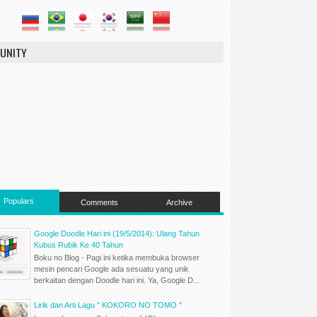
UNITY
Populars
Comments
Archive
Google Doodle Hari ini (19/5/2014): Ulang Tahun
Kubus Rubik Ke 40 Tahun
Boku no Blog - Pagi ini ketika membuka browser
mesin pencari Google ada sesuatu yang unik
berkaitan dengan Doodle hari ini. Ya, Google D...
Lirik dan Arti Lagu " KOKORO NO TOMO "