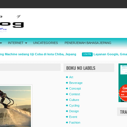
INTERNET
UNCATEGORIES
PENERJEMAH BAHASA JEPANG
 Machine sedang Uji Coba di kota Chiba, Jepang
Layanan Google, Gmail H
1:54 PM
BOKU NO LABELS
Art
Beverage
Concept
Contest
Culture
Cycling
TRA
Design
Event
Fashion