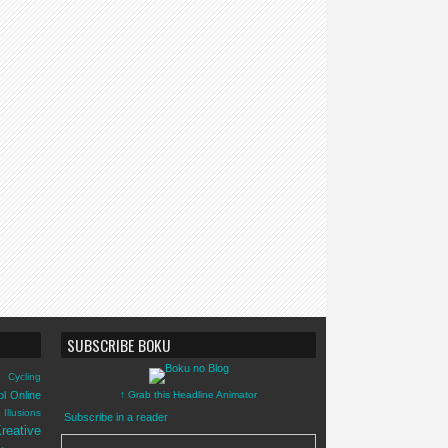
SUBSCRIBE BOKU
Cycling
ol Online
↑ Grab this Headline Animator
Illusions
Subscribe in a reader
reative