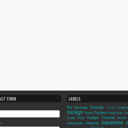
ACT FORM
LABELS
Art
Concept
Beverage
Culture
Contest
Design
Fashion
Event
Food
Free To
Gadget
General
Fruits
Funy
Humor
Japanese
Internet
K
Indonesiaku
*